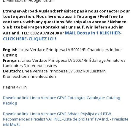
DIMENSIONS : Hoogte :68 cm
Etranger-Abroad-Ausland:
N'hésitez pas à nous contacter pour
toute question. Nous livrons aussi à l'étranger / Feel free to
contact us with any questions. We ship also abroad / Nehmen
Sie bitte bei Fragen Kontakt mit uns auf. Wir liefern auch im
MAIL Bcosy in 1 KLIK HIER-
Ausland. TEL: 0032 9 378 24 30 or
CLICK HERE-CLIQUEZ ICI !
English:
Linea Verdace Principesa LV 50021/BI Chandeliers Indoor
Lighting
Français:
Linea Verdace Principesa LV 50021/BI Éclairage Armatures
Luminaires D'intérieur Lustres
Deutsch:
Linea Verdace Principesa LV 50021/BI Luestern
Kronleuchtern Innenleuchten
Pagina 471 in
Download link: Linea Verdace GEVE Catalogus-Catalogue-Catalog-
Katalog
Download link: Linea Verdace GEVE Advies Prijslijst excl BTW-
Recommended Pricelist VAT INCL.-Liste de prix tarif TVA Incl. - Preisliste
inkl MwSt