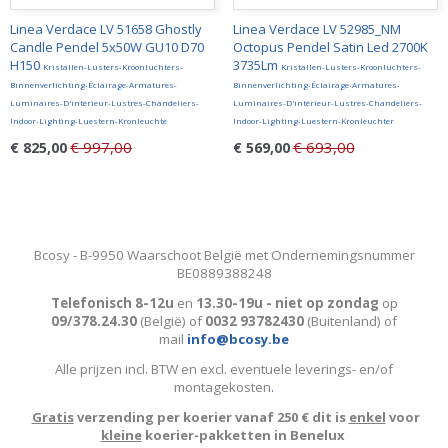
Linea Verdace LV 51658 Ghostly
Linea Verdace LV 52985_NM
Candle Pendel 5x50W GU10 D70
Octopus Pendel Satin Led 2700K
H150
3735Lm
Kristallen-Lusters-Kroonluchters-
Kristallen-Lusters-Kroonluchters-
Binnenverlichting-Éclairage-Armatures-
Binnenverlichting-Éclairage-Armatures-
Luminaires-D'intérieur-Lustres-Chandeliers-
Luminaires-D'intérieur-Lustres-Chandeliers-
Indoor-Lighting-Luestern-Kronleuchte
Indoor-Lighting-Luestern-Kronleuchter
€ 997,00
€ 693,00
€ 825,00
€ 569,00
Bcosy - B-9950 Waarschoot België met Ondernemingsnummer
BE0889388248
Telefonisch 8-12u
en
13.30-19u - niet op zondag
op
09/378.24.30
(België)
of
0032 93782430
(Buitenland) of
mail
info@bcosy.be
Alle prijzen incl. BTW en excl. eventuele leverings- en/of
montagekosten
.
Gratis
verzending per koerier vanaf 250 € dit is
enkel
voor
kleine
koerier-pakketten in Benelux