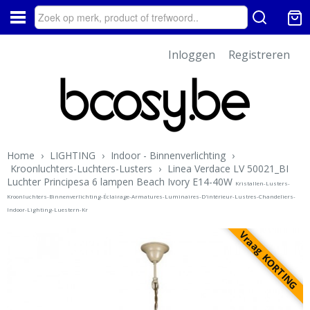
Inloggen
Registreren
Home
›
LIGHTING
›
Indoor - Binnenverlichting
›
Kroonluchters-Luchters-Lusters
›
Linea Verdace LV 50021_BI
Luchter Principesa 6 lampen Beach Ivory E14-40W
Kristallen-Lusters-
Kroonluchters-Binnenverlichting-Éclairage-Armatures-Luminaires-D'intérieur-Lustres-Chandeliers-
Indoor-Lighting-Luestern-Kr
Vraag KORTING