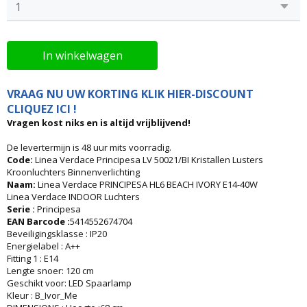
In winkelwagen
VRAAG NU UW KORTING KLIK HIER-DISCOUNT
CLIQUEZ ICI !
Vragen kost niks en is altijd vrijblijvend!
De levertermijn is 48 uur mits voorradig.
Code:
Linea Verdace Principesa LV 50021/BI Kristallen Lusters
Kroonluchters Binnenverlichting
Naam:
Linea Verdace PRINCIPESA HL6 BEACH IVORY E14-40W
Linea Verdace INDOOR Luchters
Serie :
Principesa
EAN Barcode :
5414552674704
Beveiligingsklasse : IP20
Energielabel : A++
Fitting 1 : E14
Lengte snoer: 120 cm
Geschikt voor: LED Spaarlamp
Kleur : B_Ivor_Me