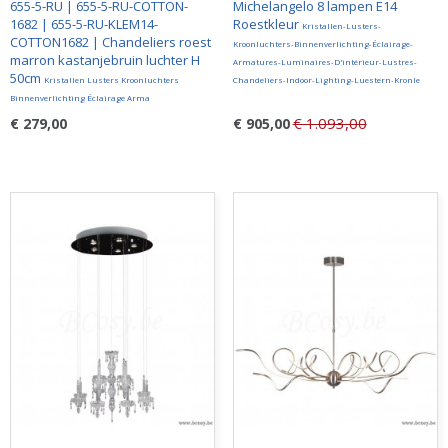
655-5-RU | 655-5-RU-COTTON-
Michelangelo 8 lampen E14
1682 | 655-5-RU-KLEM14-
Roestkleur
Kristallen-Lusters-
COTTON1682 | Chandeliers roest
Kroonluchters-Binnenverlichting-Éclairage-
marron kastanjebruin luchter H
Armatures-Luminaires-D'intérieur-Lustres-
50cm
Kristallen Lusters Kroonluchters
Chandeliers-Indoor-Lighting-Luestern-Kronle
Binnenverlichting Éclairage Arma
€ 1.093,00
€ 279,00
€ 905,00