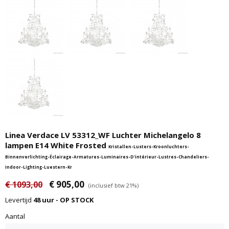
Linea Verdace LV 53312_WF Luchter Michelangelo 8
lampen E14 White Frosted
Kristallen-Lusters-Kroonluchters-
Binnenverlichting-Éclairage-Armatures-Luminaires-D'intérieur-Lustres-Chandeliers-
Indoor-Lighting-Luestern-Kr
€ 905,00
€ 1093,00
(inclusief btw 21%)
Levertijd
48 uur - OP STOCK
Aantal