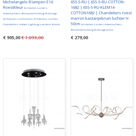
Michelangelo 8 lampen E14
655-5-RU | 655-5-RU-COTTON-
Roestkleur
1682 | 655-5-RU-KLEM14-
Kristallen-Lusters-
COTTON1682 | Chandeliers roest
Kroonluchters-Binnenverlichting-Éclairage-
marron kastanjebruin luchter H
Armatures-Luminaires-D'intérieur-Lustres-
50cm
Chandeliers-Indoor-Lighting-Luestern-Kronle
Kristallen Lusters Kroonluchters
Binnenverlichting Éclairage Arma
€ 1.093,00
€ 905,00
€ 279,00