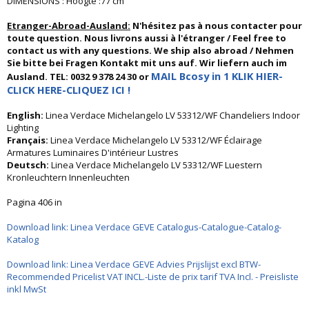
DIMENSIONS : Hoogte :77 cm
Etranger-Abroad-Ausland:
N'hésitez pas à nous contacter pour
toute question. Nous livrons aussi à l'étranger / Feel free to
contact us with any questions. We ship also abroad / Nehmen
Sie bitte bei Fragen Kontakt mit uns auf. Wir liefern auch im
MAIL Bcosy in 1 KLIK HIER-
Ausland. TEL: 0032 9 378 24 30 or
CLICK HERE-CLIQUEZ ICI !
English:
Linea Verdace Michelangelo LV 53312/WF Chandeliers Indoor
Lighting
Français:
Linea Verdace Michelangelo LV 53312/WF Éclairage
Armatures Luminaires D'intérieur Lustres
Deutsch:
Linea Verdace Michelangelo LV 53312/WF Luestern
Kronleuchtern Innenleuchten
Pagina 406 in
Download link: Linea Verdace GEVE Catalogus-Catalogue-Catalog-
Katalog
Download link: Linea Verdace GEVE Advies Prijslijst excl BTW-
Recommended Pricelist VAT INCL.-Liste de prix tarif TVA Incl. - Preisliste
inkl MwSt