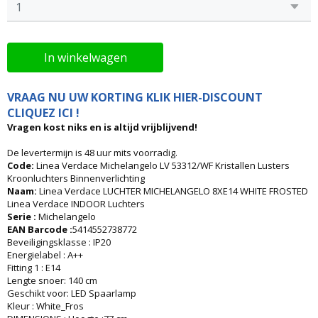
In winkelwagen
VRAAG NU UW KORTING KLIK HIER-DISCOUNT
CLIQUEZ ICI !
Vragen kost niks en is altijd vrijblijvend!
De levertermijn is 48 uur mits voorradig.
Code:
Linea Verdace Michelangelo LV 53312/WF Kristallen Lusters
Kroonluchters Binnenverlichting
Naam:
Linea Verdace LUCHTER MICHELANGELO 8XE14 WHITE FROSTED
Linea Verdace INDOOR Luchters
Serie :
Michelangelo
EAN Barcode :
5414552738772
Beveiligingsklasse : IP20
Energielabel : A++
Fitting 1 : E14
Lengte snoer: 140 cm
Geschikt voor: LED Spaarlamp
Kleur : White_Fros