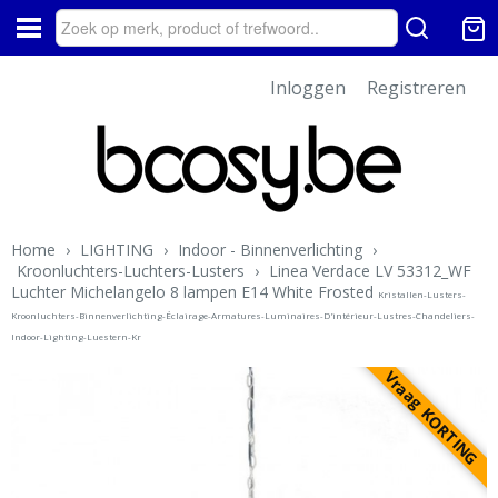
Inloggen
Registreren
Home
›
LIGHTING
›
Indoor - Binnenverlichting
›
Kroonluchters-Luchters-Lusters
›
Linea Verdace LV 53312_WF
Luchter Michelangelo 8 lampen E14 White Frosted
Kristallen-Lusters-
Kroonluchters-Binnenverlichting-Éclairage-Armatures-Luminaires-D'intérieur-Lustres-Chandeliers-
Indoor-Lighting-Luestern-Kr
Vraag KORTING