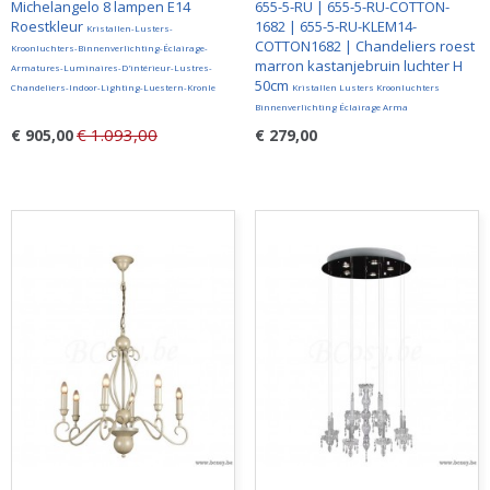
Michelangelo 8 lampen E14
655-5-RU | 655-5-RU-COTTON-
Roestkleur
1682 | 655-5-RU-KLEM14-
Kristallen-Lusters-
COTTON1682 | Chandeliers roest
Kroonluchters-Binnenverlichting-Éclairage-
marron kastanjebruin luchter H
Armatures-Luminaires-D'intérieur-Lustres-
50cm
Chandeliers-Indoor-Lighting-Luestern-Kronle
Kristallen Lusters Kroonluchters
Binnenverlichting Éclairage Arma
€ 1.093,00
€ 905,00
€ 279,00