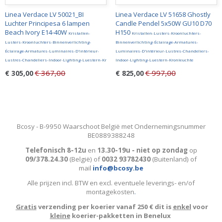
Linea Verdace LV 50021_BI
Linea Verdace LV 51658 Ghostly
Luchter Principesa 6 lampen
Candle Pendel 5x50W GU10 D70
Beach Ivory E14-40W
H150
Kristallen-
Kristallen-Lusters-Kroonluchters-
Lusters-Kroonluchters-Binnenverlichting-
Binnenverlichting-Éclairage-Armatures-
Éclairage-Armatures-Luminaires-D'intérieur-
Luminaires-D'intérieur-Lustres-Chandeliers-
Lustres-Chandeliers-Indoor-Lighting-Luestern-Kr
Indoor-Lighting-Luestern-Kronleuchte
€ 367,00
€ 997,00
€ 305,00
€ 825,00
Bcosy - B-9950 Waarschoot België met Ondernemingsnummer
BE0889388248
Telefonisch 8-12u
en
13.30-19u - niet op zondag
op
09/378.24.30
(België)
of
0032 93782430
(Buitenland) of
mail
info@bcosy.be
Alle prijzen incl. BTW en excl. eventuele leverings- en/of
montagekosten
.
Gratis
verzending per koerier vanaf 250 € dit is
enkel
voor
kleine
koerier-pakketten in Benelux