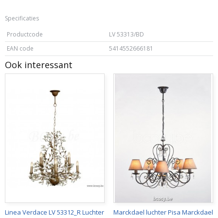
Specificaties
Productcode
LV 53313/BD
EAN code
5414552666181
Ook interessant
Linea Verdace LV 53312_R Luchter
Marckdael luchter Pisa Marckdael