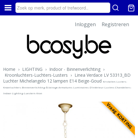
Inloggen
Registreren
Home
›
LIGHTING
›
Indoor - Binnenverlichting
›
Kroonluchters-Luchters-Lusters
›
Linea Verdace LV 53313_BD
Luchter Michelangelo 12 lampen E14 Beige-Goud
Kristallen-Lusters-
Kroonluchters-Binnenverlichting-Éclairage-Armatures-Luminaires-D'intérieur-Lustres-Chandeliers-
Indoor-Lighting-Luestern-Kron
Vraag KORTING