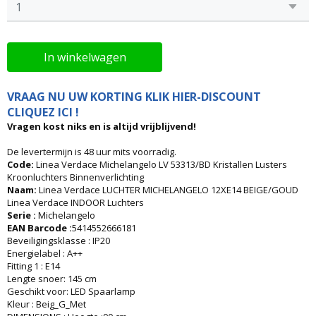
In winkelwagen
VRAAG NU UW KORTING KLIK HIER-DISCOUNT
CLIQUEZ ICI !
Vragen kost niks en is altijd vrijblijvend!
De levertermijn is 48 uur mits voorradig.
Code:
Linea Verdace Michelangelo LV 53313/BD Kristallen Lusters
Kroonluchters Binnenverlichting
Naam:
Linea Verdace LUCHTER MICHELANGELO 12XE14 BEIGE/GOUD
Linea Verdace INDOOR Luchters
Serie :
Michelangelo
EAN Barcode :
5414552666181
Beveiligingsklasse : IP20
Energielabel : A++
Fitting 1 : E14
Lengte snoer: 145 cm
Geschikt voor: LED Spaarlamp
Kleur : Beig_G_Met