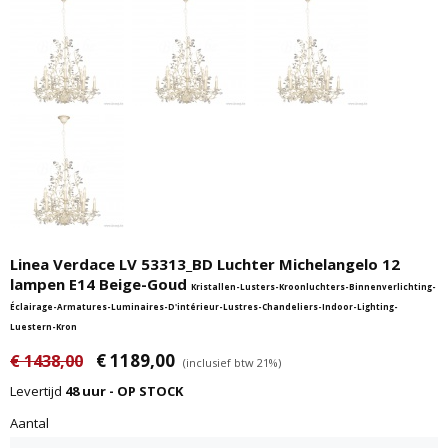
Linea Verdace LV 53313_BD Luchter Michelangelo 12
lampen E14 Beige-Goud
Kristallen-Lusters-Kroonluchters-Binnenverlichting-
Éclairage-Armatures-Luminaires-D'intérieur-Lustres-Chandeliers-Indoor-Lighting-
Luestern-Kron
€ 1189,00
€ 1438,00
(inclusief btw 21%)
Levertijd
48 uur - OP STOCK
Aantal