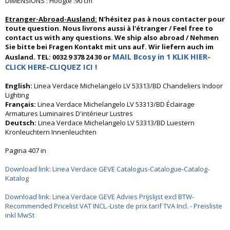
DIMENSIONS : Hoogte :90 cm
Etranger-Abroad-Ausland:
N'hésitez pas à nous contacter pour
toute question. Nous livrons aussi à l'étranger / Feel free to
contact us with any questions. We ship also abroad / Nehmen
Sie bitte bei Fragen Kontakt mit uns auf. Wir liefern auch im
MAIL Bcosy in 1 KLIK HIER-
Ausland. TEL: 0032 9 378 24 30 or
CLICK HERE-CLIQUEZ ICI !
English:
Linea Verdace Michelangelo LV 53313/BD Chandeliers Indoor
Lighting
Français:
Linea Verdace Michelangelo LV 53313/BD Éclairage
Armatures Luminaires D'intérieur Lustres
Deutsch:
Linea Verdace Michelangelo LV 53313/BD Luestern
Kronleuchtern Innenleuchten
Pagina 407 in
Download link: Linea Verdace GEVE Catalogus-Catalogue-Catalog-
Katalog
Download link: Linea Verdace GEVE Advies Prijslijst excl BTW-
Recommended Pricelist VAT INCL.-Liste de prix tarif TVA Incl. - Preisliste
inkl MwSt