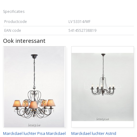
Specificaties
Productcode
LV 53314/WF
EAN code
5414552738819
Ook interessant
Marckdael luchter Pisa Marckdael
Marckdael luchter Astrid