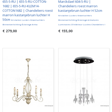
655-5-RU | 655-5-RU-COTTON-
Marckdael 604-5-RU |
1682 | 655-5-RU-KLEM14-
Chandeliers roest marron
COTTON1682 | Chandeliers roest
kastanjebruin luchter H 52cm
marron kastanjebruin luchter H
Kristallen Lusters Kroonluchters
50cm
Kristallen Lusters Kroonluchters
Binnenverlichting Éclairage Armatures
Binnenverlichting Éclairage Arma
Luminaires D'intérieur Lustres Chandeliers I
€ 279,00
€ 155,00