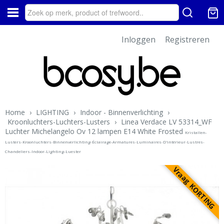
Inloggen
Registreren
Home
›
LIGHTING
›
Indoor - Binnenverlichting
›
Kroonluchters-Luchters-Lusters
›
Linea Verdace LV 53314_WF
Luchter Michelangelo Ov 12 lampen E14 White Frosted
Kristallen-
Lusters-Kroonluchters-Binnenverlichting-Éclairage-Armatures-Luminaires-D'intérieur-Lustres-
Chandeliers-Indoor-Lighting-Luester
Vraag KORTING