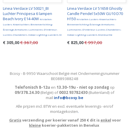
Linea Verdace LV 50021_BI
Linea Verdace LV 51658 Ghostly
Luchter Principesa 6 lampen
Candle Pendel 5x50W GU10 D70
Beach Ivory E14-40W
H150
Kristallen-
Kristallen-Lusters-Kroonluchters-
Lusters-Kroonluchters-Binnenverlichting-
Binnenverlichting-Éclairage-Armatures-
Éclairage-Armatures-Luminaires-D'intérieur-
Luminaires-D'intérieur-Lustres-Chandeliers-
Lustres-Chandeliers-Indoor-Lighting-Luestern-Kr
Indoor-Lighting-Luestern-Kronleuchte
€ 367,00
€ 997,00
€ 305,00
€ 825,00
Bcosy - B-9950 Waarschoot België met Ondernemingsnummer
BE0889388248
Telefonisch 8-12u
en
13.30-19u - niet op zondag
op
09/378.24.30
(België)
of
0032 93782430
(Buitenland) of
mail
info@bcosy.be
Alle prijzen incl. BTW en excl. eventuele leverings- en/of
montagekosten
.
Gratis
verzending per koerier vanaf 250 € dit is
enkel
voor
kleine
koerier-pakketten in Benelux