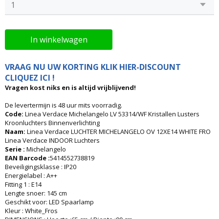
In winkelwagen
VRAAG NU UW KORTING KLIK HIER-DISCOUNT
CLIQUEZ ICI !
Vragen kost niks en is altijd vrijblijvend!
De levertermijn is 48 uur mits voorradig.
Code:
Linea Verdace Michelangelo LV 53314/WF Kristallen Lusters
Kroonluchters Binnenverlichting
Naam:
Linea Verdace LUCHTER MICHELANGELO OV 12XE14 WHITE FRO
Linea Verdace INDOOR Luchters
Serie :
Michelangelo
EAN Barcode :
5414552738819
Beveiligingsklasse : IP20
Energielabel : A++
Fitting 1 : E14
Lengte snoer: 145 cm
Geschikt voor: LED Spaarlamp
Kleur : White_Fros