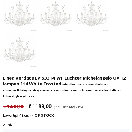
Linea Verdace LV 53314_WF Luchter Michelangelo Ov 12
lampen E14 White Frosted
Kristallen-Lusters-Kroonluchters-
Binnenverlichting-Éclairage-Armatures-Luminaires-D'intérieur-Lustres-Chandeliers-
Indoor-Lighting-Luester
€ 1189,00
€ 1438,00
(inclusief btw 21%)
Levertijd
48 uur - OP STOCK
Aantal