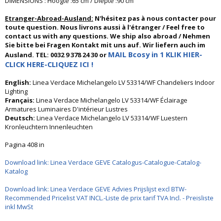
DIMENSIONS : Hoogte :65 cm / Diepte :90 cm
Etranger-Abroad-Ausland:
N'hésitez pas à nous contacter pour
toute question. Nous livrons aussi à l'étranger / Feel free to
contact us with any questions. We ship also abroad / Nehmen
Sie bitte bei Fragen Kontakt mit uns auf. Wir liefern auch im
MAIL Bcosy in 1 KLIK HIER-
Ausland. TEL: 0032 9 378 24 30 or
CLICK HERE-CLIQUEZ ICI !
English:
Linea Verdace Michelangelo LV 53314/WF Chandeliers Indoor
Lighting
Français:
Linea Verdace Michelangelo LV 53314/WF Éclairage
Armatures Luminaires D'intérieur Lustres
Deutsch:
Linea Verdace Michelangelo LV 53314/WF Luestern
Kronleuchtern Innenleuchten
Pagina 408 in
Download link: Linea Verdace GEVE Catalogus-Catalogue-Catalog-
Katalog
Download link: Linea Verdace GEVE Advies Prijslijst excl BTW-
Recommended Pricelist VAT INCL.-Liste de prix tarif TVA Incl. - Preisliste
inkl MwSt