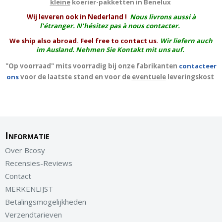
kleine
koerier-pakketten in Benelux
W
ij leveren ook in Nederland !
Nous livrons aussi à
l'
étranger
. N'hésitez pas à nous contacter.
We ship also abroad. Feel free to contact us.
Wir liefern auch
im Ausland. Nehmen Sie Kontakt mit uns auf.
"Op voorraad" mits voorradig bij onze fabrikanten
contacteer
ons
voor de laatste stand en voor de
eventuele
leveringskost
Informatie
Over Bcosy
Recensies-Reviews
Contact
MERKENLIJST
Betalingsmogelijkheden
Verzendtarieven