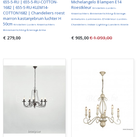
655-5-RU | 655-5-RU-COTTON-
Michelangelo 8 lampen E14
1682 | 655-5-RU-KLEM14-
Roestkleur
Kristallen-Lusters-
COTTON1682 | Chandeliers roest
Kroonluchters-Binnenverlichting-Éclairage-
marron kastanjebruin luchter H
Armatures-Luminaires-D'intérieur-Lustres-
50cm
Kristallen Lusters Kroonluchters
Chandeliers-Indoor-Lighting-Luestern-Kronle
Binnenverlichting Éclairage Arma
€ 1.093,00
€ 279,00
€ 905,00