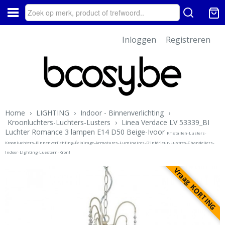
Inloggen
Registreren
Home
›
LIGHTING
›
Indoor - Binnenverlichting
›
Kroonluchters-Luchters-Lusters
›
Linea Verdace LV 53339_BI
Luchter Romance 3 lampen E14 D50 Beige-Ivoor
Kristallen-Lusters-
Kroonluchters-Binnenverlichting-Éclairage-Armatures-Luminaires-D'intérieur-Lustres-Chandeliers-
Indoor-Lighting-Luestern-Kronl
Vraag KORTING