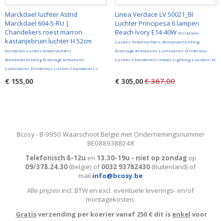
Marckdael luchter Astrid
Linea Verdace LV 50021_BI
Marckdael 604-5-RU |
Luchter Principesa 6 lampen
Chandeliers roest marron
Beach Ivory E14-40W
Kristallen-
kastanjebruin luchter H 52cm
Lusters-Kroonluchters-Binnenverlichting-
Kristallen Lusters Kroonluchters
Éclairage-Armatures-Luminaires-D'intérieur-
Binnenverlichting Éclairage Armatures
Lustres-Chandeliers-Indoor-Lighting-Luestern-Kr
Luminaires D'intérieur Lustres Chandeliers I
€ 367,00
€ 155,00
€ 305,00
Bcosy - B-9950 Waarschoot België met Ondernemingsnummer
BE0889388248
Telefonisch 8-12u
en
13.30-19u - niet op zondag
op
09/378.24.30
(België)
of
0032 93782430
(Buitenland) of
mail
info@bcosy.be
Alle prijzen incl. BTW en excl. eventuele leverings- en/of
montagekosten
.
Gratis
verzending per koerier vanaf 250 € dit is
enkel
voor