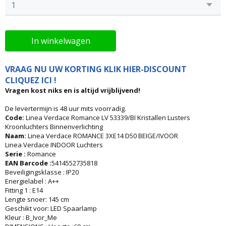
In winkelwagen
VRAAG NU UW KORTING KLIK HIER-DISCOUNT
CLIQUEZ ICI !
Vragen kost niks en is altijd vrijblijvend!
De levertermijn is 48 uur mits voorradig.
Code:
Linea Verdace Romance LV 53339/BI Kristallen Lusters
Kroonluchters Binnenverlichting
Naam:
Linea Verdace ROMANCE 3XE14 D50 BEIGE/IVOOR
Linea Verdace INDOOR Luchters
Serie :
Romance
EAN Barcode :
5414552735818
Beveiligingsklasse : IP20
Energielabel : A++
Fitting 1 : E14
Lengte snoer: 145 cm
Geschikt voor: LED Spaarlamp
Kleur : B_Ivor_Me