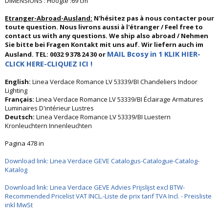
DIMENSIONS : Hoogte :69 cm
Etranger-Abroad-Ausland:
N'hésitez pas à nous contacter pour
toute question. Nous livrons aussi à l'étranger / Feel free to
contact us with any questions. We ship also abroad / Nehmen
Sie bitte bei Fragen Kontakt mit uns auf. Wir liefern auch im
MAIL Bcosy in 1 KLIK HIER-
Ausland. TEL: 0032 9 378 24 30 or
CLICK HERE-CLIQUEZ ICI !
English:
Linea Verdace Romance LV 53339/BI Chandeliers Indoor
Lighting
Français:
Linea Verdace Romance LV 53339/BI Éclairage Armatures
Luminaires D'intérieur Lustres
Deutsch:
Linea Verdace Romance LV 53339/BI Luestern
Kronleuchtern Innenleuchten
Pagina 478 in
Download link: Linea Verdace GEVE Catalogus-Catalogue-Catalog-
Katalog
Download link: Linea Verdace GEVE Advies Prijslijst excl BTW-
Recommended Pricelist VAT INCL.-Liste de prix tarif TVA Incl. - Preisliste
inkl MwSt