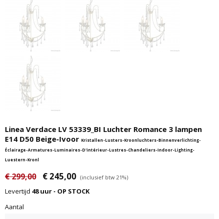
Linea Verdace LV 53339_BI Luchter Romance 3 lampen
E14 D50 Beige-Ivoor
Kristallen-Lusters-Kroonluchters-Binnenverlichting-
Éclairage-Armatures-Luminaires-D'intérieur-Lustres-Chandeliers-Indoor-Lighting-
Luestern-Kronl
€ 245,00
€ 299,00
(inclusief btw 21%)
Levertijd
48 uur - OP STOCK
Aantal