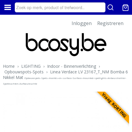
Inloggen
Registreren
Home
›
LIGHTING
›
Indoor - Binnenverlichting
›
Opbouwspots-Spots
›
Linea Verdace LV 23167_T_NM Bomba 6
Nikkel Mat
Opbouwspots-Spots-montés-en-surface-Surface-mounted-spotlights-Anbaustrahler-
Spotleuchten-Aufbauleuchte
Vraag KORTING