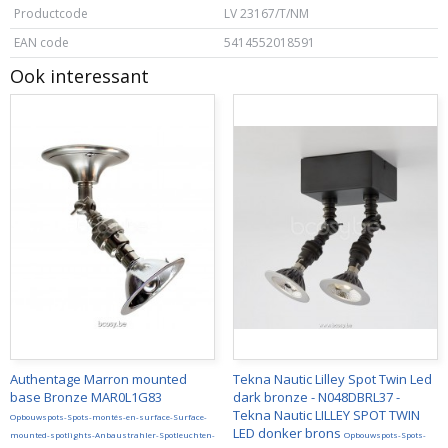
Productcode
LV 23167/T/NM
EAN code
5414552018591
Ook interessant
Authentage Marron mounted
Tekna Nautic Lilley Spot Twin Led
base Bronze MAR0L1G83
dark bronze - N048DBRL37 -
Tekna Nautic LILLEY SPOT TWIN
Opbouwspots-Spots-montés-en-surface-Surface-
LED donker brons
mounted-spotlights-Anbaustrahler-Spotleuchten-
Opbouwspots-Spots-