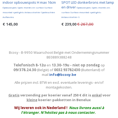
indoor opbouwspots H max 16cm
SPOT LED donkerbrons met lamp
en driver
Opbouwspots Spots montés en surface Surface
Opbouwspots-Spots-montés-en-
mounted spotlights Anbaustrahler Spotleuchten
surface-Surface-mounted-spotlights-
Aufbauleu
Anbaustrahler-S
€ 267,00
€ 145,00
€ 239,00
Bcosy - B-9950 Waarschoot België met Ondernemingsnummer
BE0889388248
Telefonisch 8-12u
en
13.30-19u - niet op zondag
op
09/378.24.30
(België)
of
0032 93782430
(Buitenland) of
mail
info@bcosy.be
Alle prijzen incl. BTW en excl. eventuele leverings- en/of
montagekosten
.
Gratis
verzending per koerier vanaf 250 € dit is
enkel
voor
kleine
koerier-pakketten in Benelux
W
ij leveren ook in Nederland !
Nous livrons aussi à
l'
étranger
. N'hésitez pas à nous contacter.