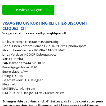
In winkelwagen
VRAAG NU UW KORTING KLIK HIER-DISCOUNT
CLIQUEZ ICI !
Vragen kost niks en is altijd vrijblijvend!
De levertermijn is 48 uur mits voorradig.
Code:
Linea Verdace Bomba LV 23167/T/NM Opbouwspots
Naam:
Linea Verdace BOMBA 6 NIKKEL MAT
Linea Verdace INDOOR Opbouwspots
Serie :
Bomba
EAN Barcode :
5414552018591
Beveiligingsklasse : IP20
Energielabel : A++
Fitting 1 : GU10
Geschikt voor: LED Halogeen
Kleur : Alu
MATERIAAL : Aluminium
DIMENSIONS : Hoogte :14 cm / Diepte :95 cm
Etranger-Abroad-Ausland:
N'hésitez pas à nous contacter pour
toute question. Nous livrons aussi à l'étranger / Feel free to