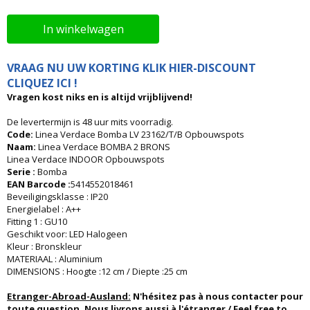
In winkelwagen
VRAAG NU UW KORTING KLIK HIER-DISCOUNT
CLIQUEZ ICI !
Vragen kost niks en is altijd vrijblijvend!
De levertermijn is 48 uur mits voorradig.
Code:
Linea Verdace Bomba LV 23162/T/B Opbouwspots
Naam:
Linea Verdace BOMBA 2 BRONS
Linea Verdace INDOOR Opbouwspots
Serie :
Bomba
EAN Barcode :
5414552018461
Beveiligingsklasse : IP20
Energielabel : A++
Fitting 1 : GU10
Geschikt voor: LED Halogeen
Kleur : Bronskleur
MATERIAAL : Aluminium
DIMENSIONS : Hoogte :12 cm / Diepte :25 cm
Etranger-Abroad-Ausland:
N'hésitez pas à nous contacter pour
toute question. Nous livrons aussi à l'étranger / Feel free to