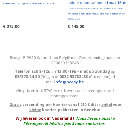
indoor opbouwspots H max 16cm
Anbaustrahler-Spotleuchten-Aufbauleuchte
Opbouwspots Spots montés en surface Surface
mounted spotlights Anbaustrahler Spotleuchten
Aufbauleu
€ 275,00
€ 145,00
Bcosy - B-9950 Waarschoot België met Ondernemingsnummer
BE0889388248
Telefonisch 8-12u
en
13.30-19u - niet op zondag
op
09/378.24.30
(België)
of
0032 93782430
(Buitenland) of
mail
info@bcosy.be
Alle prijzen incl. BTW en excl. eventuele leverings- en/of
montagekosten
.
Gratis
verzending per koerier vanaf 250 € dit is
enkel
voor
kleine
koerier-pakketten in Benelux
W
ij leveren ook in Nederland !
Nous livrons aussi à
l'
étranger
. N'hésitez pas à nous contacter.