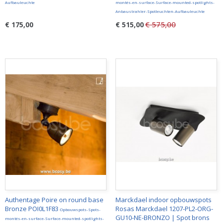
Aufbauleuchte
montés-en-surface-Surface-mounted-spotlights-
Anbaustrahler-Spotleuchten-Aufbauleuchte
€ 575,00
€ 175,00
€ 515,00
Authentage Poire on round base
Marckdael indoor opbouwspots
Bronze POI0L1F83
Rosas Marckdael 1207-PL2-ORG-
Opbouwspots-Spots-
GU10-NE-BRONZO | Spot brons
montés-en-surface-Surface-mounted-spotlights-