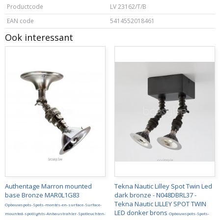
Productcode
LV 23162/T/B
EAN code
5414552018461
Ook interessant
Authentage Marron mounted
Tekna Nautic Lilley Spot Twin Led
base Bronze MAR0L1G83
dark bronze - N048DBRL37 -
Tekna Nautic LILLEY SPOT TWIN
Opbouwspots-Spots-montés-en-surface-Surface-
LED donker brons
mounted-spotlights-Anbaustrahler-Spotleuchten-
Opbouwspots-Spots-