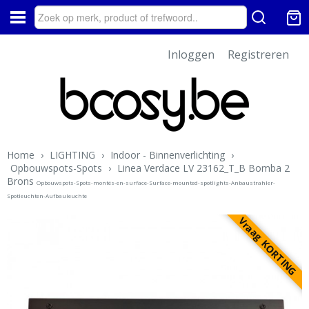
Inloggen
Registreren
Home
›
LIGHTING
›
Indoor - Binnenverlichting
›
Opbouwspots-Spots
›
Linea Verdace LV 23162_T_B Bomba 2
Brons
Opbouwspots-Spots-montés-en-surface-Surface-mounted-spotlights-Anbaustrahler-
Spotleuchten-Aufbauleuchte
Vraag KORTING