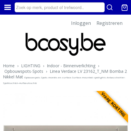
Inloggen
Registreren
Home
›
LIGHTING
›
Indoor - Binnenverlichting
›
Opbouwspots-Spots
›
Linea Verdace LV 23162_T_NM Bomba 2
Nikkel Mat
Opbouwspots-Spots-montés-en-surface-Surface-mounted-spotlights-Anbaustrahler-
Spotleuchten-Aufbauleuchte
Vraag KORTING