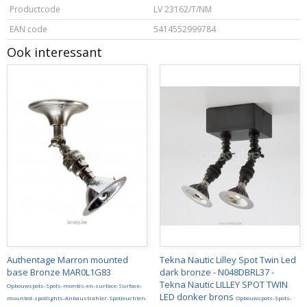
Productcode
LV 23162/T/NM
EAN code
5414552999784
Ook interessant
Authentage Marron mounted
Tekna Nautic Lilley Spot Twin Led
base Bronze MAR0L1G83
dark bronze - N048DBRL37 -
Tekna Nautic LILLEY SPOT TWIN
Opbouwspots-Spots-montés-en-surface-Surface-
LED donker brons
mounted-spotlights-Anbaustrahler-Spotleuchten-
Opbouwspots-Spots-