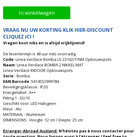
In winkelwagen
VRAAG NU UW KORTING KLIK HIER-DISCOUNT
CLIQUEZ ICI !
Vragen kost niks en is altijd vrijblijvend!
De levertermijn is 48 uur mits voorradig.
Code:
Linea Verdace Bomba LV 23162/T/NM Opbouwspots
Naam:
Linea Verdace BOMBA 2 NIKKEL MAT
Linea Verdace INDOOR Opbouwspots
Serie :
Bomba
EAN Barcode :
5414552999784
Beveiligingsklasse : IP20
Energielabel : A++
Fitting 1 : GU10
Geschikt voor: LED Halogeen
Kleur : Alu
MATERIAAL : Aluminium
DIMENSIONS : Hoogte :12 cm / Diepte :25 cm
Etranger-Abroad-Ausland:
N'hésitez pas à nous contacter pour
toute question. Nous livrons aussi à l'étranger / Feel free to