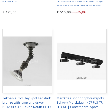
Aufbauleuchte
montés-en-surface-Surface-mounted-spotlights-
Anbaustrahler-Spotleuchten-Aufbauleuchte
€ 575,00
€ 175,00
€ 515,00
Tekna Nautic Lilley Spot Led dark
Marckdael indoor opbouwspots
bronze with lamp and driver -
Tel-Aviv Marckdael 1407-PL3-TR-
N032DBRL37 - Tekna Nautic LILLEY
LED-NE | Contemporal Spots