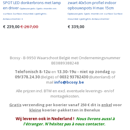
SPOT LED donkerbrons met lamp
zwart 40x5cm profiel indoor
en driver
opbouwspots H max 15cm
Opbouwspots-Spots-montés-en-
surface-Surface-mounted-spotlights-
Opbouwspots Spots montés en surface Surface
Anbaustrahler-S
mounted spotlights Anbaustrahler
€ 267,00
€ 239,00
€ 339,00
Bcosy - B-9950 Waarschoot België met Ondernemingsnummer
BE0889388248
Telefonisch 8-12u
en
13.30-19u - niet op zondag
op
09/378.24.30
(België)
of
0032 93782430
(Buitenland) of
mail
info@bcosy.be
Alle prijzen incl. BTW en excl. eventuele leverings- en/of
montagekosten
.
Gratis
verzending per koerier vanaf 250 € dit is
enkel
voor
kleine
koerier-pakketten in Benelux
W
ij leveren ook in Nederland !
Nous livrons aussi à
l'
étranger
. N'hésitez pas à nous contacter.