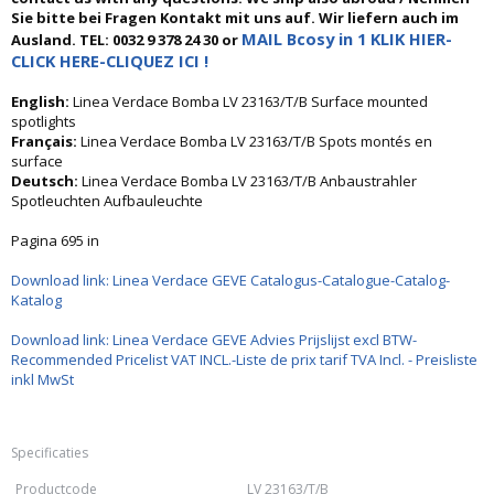
Sie bitte bei Fragen Kontakt mit uns auf. Wir liefern auch im
MAIL Bcosy in 1 KLIK HIER-
Ausland. TEL: 0032 9 378 24 30 or
CLICK HERE-CLIQUEZ ICI !
English:
Linea Verdace Bomba LV 23163/T/B Surface mounted
spotlights
Français:
Linea Verdace Bomba LV 23163/T/B Spots montés en
surface
Deutsch:
Linea Verdace Bomba LV 23163/T/B Anbaustrahler
Spotleuchten Aufbauleuchte
Pagina 695 in
Download link: Linea Verdace GEVE Catalogus-Catalogue-Catalog-
Katalog
Download link: Linea Verdace GEVE Advies Prijslijst excl BTW-
Recommended Pricelist VAT INCL.-Liste de prix tarif TVA Incl. - Preisliste
inkl MwSt
Specificaties
Productcode
LV 23163/T/B