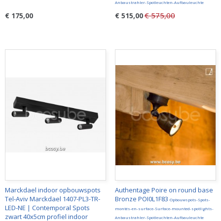
Anbaustrahler-Spotleuchten-Aufbauleuchte
€ 575,00
€ 175,00
€ 515,00
Marckdael indoor opbouwspots
Authentage Poire on round base
Tel-Aviv Marckdael 1407-PL3-TR-
Bronze POI0L1F83
Opbouwspots-Spots-
LED-NE | Contemporal Spots
montés-en-surface-Surface-mounted-spotlights-
zwart 40x5cm profiel indoor
Anbaustrahler-Spotleuchten-Aufbauleuchte