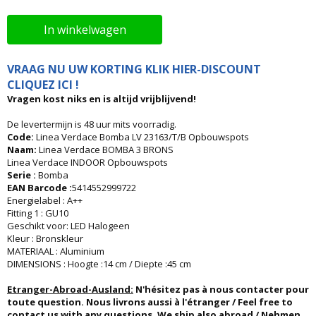
In winkelwagen
VRAAG NU UW KORTING KLIK HIER-DISCOUNT
CLIQUEZ ICI !
Vragen kost niks en is altijd vrijblijvend!
De levertermijn is 48 uur mits voorradig.
Code:
Linea Verdace Bomba LV 23163/T/B Opbouwspots
Naam:
Linea Verdace BOMBA 3 BRONS
Linea Verdace INDOOR Opbouwspots
Serie :
Bomba
EAN Barcode :
5414552999722
Energielabel : A++
Fitting 1 : GU10
Geschikt voor: LED Halogeen
Kleur : Bronskleur
MATERIAAL : Aluminium
DIMENSIONS : Hoogte :14 cm / Diepte :45 cm
Etranger-Abroad-Ausland:
N'hésitez pas à nous contacter pour
toute question. Nous livrons aussi à l'étranger / Feel free to
contact us with any questions. We ship also abroad / Nehmen