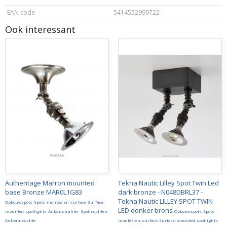
EAN code
5414552999722
Ook interessant
Authentage Marron mounted
Tekna Nautic Lilley Spot Twin Led
base Bronze MAR0L1G83
dark bronze - N048DBRL37 -
Tekna Nautic LILLEY SPOT TWIN
Opbouwspots-Spots-montés-en-surface-Surface-
LED donker brons
mounted-spotlights-Anbaustrahler-Spotleuchten-
Opbouwspots-Spots-
Aufbauleuchte
montés-en-surface-Surface-mounted-spotlights-