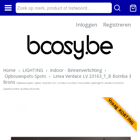
Inloggen
Registreren
Home
›
LIGHTING
›
Indoor - Binnenverlichting
›
Opbouwspots-Spots
›
Linea Verdace LV 23163_T_B Bomba 3
Brons
Opbouwspots-Spots-montés-en-surface-Surface-mounted-spotlights-Anbaustrahler-
Spotleuchten-Aufbauleuchte
Vraag KORTING