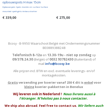
opbouwspots H max 15cm
Opbouwspots Spots montés en surface Surface
mounted spotlights Anbaustrahler
€ 339,00
€ 275,00
Bcosy - B-9950 Waarschoot België met Ondernemingsnummer
BE0889388248
Telefonisch 8-12u
en
13.30-19u - niet op zondag
op
09/378.24.30
(België)
of
0032 93782430
(Buitenland) of
mail
info@bcosy.be
Alle prijzen incl. BTW en excl. eventuele leverings- en/of
montagekosten
.
Gratis
verzending per koerier vanaf 250 € dit is
enkel
voor
kleine
koerier-pakketten in Benelux
W
ij leveren ook in Nederland !
Nous livrons aussi à
l'
étranger
. N'hésitez pas à nous contacter.
We ship also abroad. Feel free to contact us.
Wir liefern auch