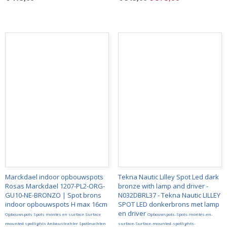
Marckdael indoor opbouwspots
Tekna Nautic Lilley Spot Led dark
Rosas Marckdael 1207-PL2-ORG-
bronze with lamp and driver -
GU10-NE-BRONZO | Spot brons
N032DBRL37 - Tekna Nautic LILLEY
indoor opbouwspots H max 16cm
SPOT LED donkerbrons met lamp
en driver
Opbouwspots Spots montés en surface Surface
Opbouwspots-Spots-montés-en-
mounted spotlights Anbaustrahler Spotleuchten
surface-Surface-mounted-spotlights-