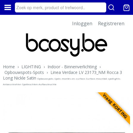
Inloggen
Registreren
Home
›
LIGHTING
›
Indoor - Binnenverlichting
›
Opbouwspots-Spots
›
Linea Verdace LV 23173_NM Rocca 3
Long Nickle Satin
Opbouwspots-Spots-montés-en-surface-Surface-mounted-spotlights-
Anbaustrahler-Spotleuchten-Aufbauleuchte
Vraag KORTING