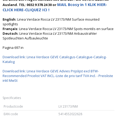
MAIL Bcosy in 1 KLIK HIER-
Ausland. TEL: 0032 9 378 24 30 or
CLICK HERE-CLIQUEZ ICI !
English:
Linea Verdace Rocca LV 23173/NM Surface mounted
spotlights
Français:
Linea Verdace Rocca LV 23173/NM Spots montés en surface
Deutsch:
Linea Verdace Rocca LV 23173/NM Anbaustrahler
Spotleuchten Aufbauleuchte
Pagina 697 in
Download link: Linea Verdace GEVE Catalogus-Catalogue-Catalog-
Katalog
Download link: Linea Verdace GEVE Advies Prijslijst excl BTW-
Recommended Pricelist VAT INCL.-Liste de prix tarif TVA Incl. - Preisliste
inkl MwSt
Specificaties
Productcode
LV 23173/NM
EAN code
5414552022628