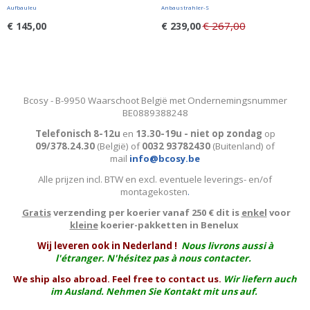
Aufbauleu
Anbaustrahler-S
€ 267,00
€ 145,00
€ 239,00
Bcosy - B-9950 Waarschoot België met Ondernemingsnummer
BE0889388248
Telefonisch 8-12u
en
13.30-19u - niet op zondag
op
09/378.24.30
(België)
of
0032 93782430
(Buitenland) of
mail
info@bcosy.be
Alle prijzen incl. BTW en excl. eventuele leverings- en/of
montagekosten
.
Gratis
verzending per koerier vanaf 250 € dit is
enkel
voor
kleine
koerier-pakketten in Benelux
W
ij leveren ook in Nederland !
Nous livrons aussi à
l'
étranger
. N'hésitez pas à nous contacter.
We ship also abroad. Feel free to contact us.
Wir liefern auch
im Ausland. Nehmen Sie Kontakt mit uns auf.