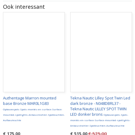
Ook interessant
Authentage Marron mounted
Tekna Nautic Lilley Spot Twin Led
base Bronze MAR0L1G83
dark bronze - N048DBRL37 -
Tekna Nautic LILLEY SPOT TWIN
Opbouwspots-Spots-montés-en-surface-Surface-
LED donker brons
mounted-spotlights-Anbaustrahler-Spotleuchten-
Opbouwspots-Spots-
Aufbauleuchte
montés-en-surface-Surface-mounted-spotlights-
Anbaustrahler-Spotleuchten-Aufbauleuchte
€ 575,00
€ 175,00
€ 515,00