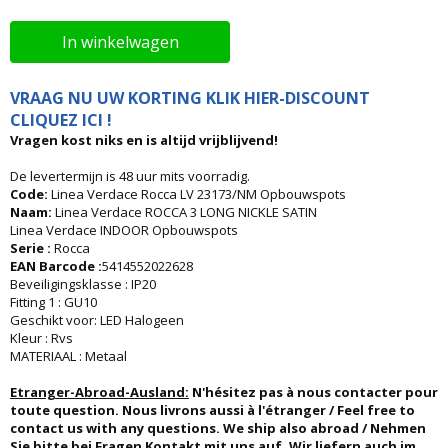
In winkelwagen
VRAAG NU UW KORTING KLIK HIER-DISCOUNT
CLIQUEZ ICI !
Vragen kost niks en is altijd vrijblijvend!
De levertermijn is 48 uur mits voorradig.
Code:
Linea Verdace Rocca LV 23173/NM Opbouwspots
Naam:
Linea Verdace ROCCA 3 LONG NICKLE SATIN
Linea Verdace INDOOR Opbouwspots
Serie :
Rocca
EAN Barcode :
5414552022628
Beveiligingsklasse : IP20
Fitting 1 : GU10
Geschikt voor: LED Halogeen
Kleur : Rvs
MATERIAAL : Metaal
Etranger-Abroad-Ausland:
N'hésitez pas à nous contacter pour
toute question. Nous livrons aussi à l'étranger / Feel free to
contact us with any questions. We ship also abroad / Nehmen
Sie bitte bei Fragen Kontakt mit uns auf. Wir liefern auch im