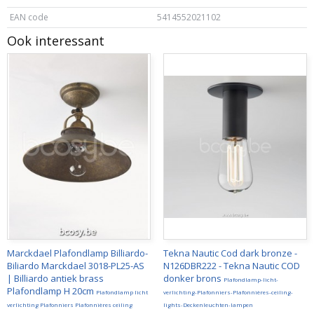
EAN code
5414552021102
Ook interessant
Marckdael Plafondlamp Billiardo-
Tekna Nautic Cod dark bronze -
Biliardo Marckdael 3018-PL25-AS
N126DBR222 - Tekna Nautic COD
| Billiardo antiek brass
donker brons
Plafondlamp-licht-
Plafondlamp H 20cm
Plafondlamp licht
verlichting-Plafonniers-Plafonnières-ceiling-
verlichting Plafonniers Plafonnières ceiling
lights-Deckenleuchten-lampen