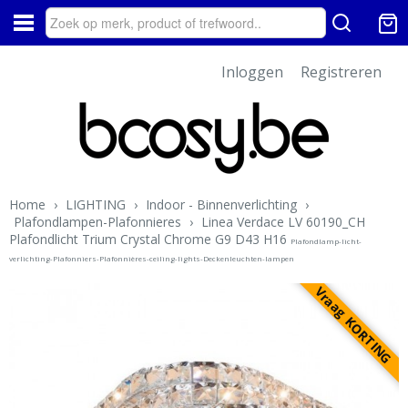
Inloggen
Registreren
Home
›
LIGHTING
›
Indoor - Binnenverlichting
›
Plafondlampen-Plafonnieres
›
Linea Verdace LV 60190_CH
Plafondlicht Trium Crystal Chrome G9 D43 H16
Plafondlamp-licht-
verlichting-Plafonniers-Plafonnières-ceiling-lights-Deckenleuchten-lampen
Vraag KORTING