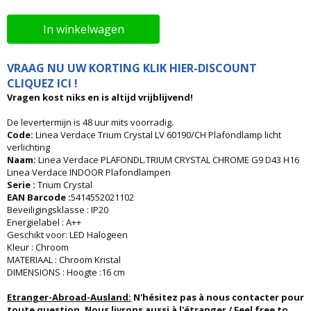
In winkelwagen
VRAAG NU UW KORTING KLIK HIER-DISCOUNT
CLIQUEZ ICI !
Vragen kost niks en is altijd vrijblijvend!
De levertermijn is 48 uur mits voorradig.
Code:
Linea Verdace Trium Crystal LV 60190/CH Plafondlamp licht
verlichting
Naam:
Linea Verdace PLAFONDL.TRIUM CRYSTAL CHROME G9 D43 H16
Linea Verdace INDOOR Plafondlampen
Serie :
Trium Crystal
EAN Barcode :
5414552021102
Beveiligingsklasse : IP20
Energielabel : A++
Geschikt voor: LED Halogeen
Kleur : Chroom
MATERIAAL : Chroom Kristal
DIMENSIONS : Hoogte :16 cm
Etranger-Abroad-Ausland:
N'hésitez pas à nous contacter pour
toute question. Nous livrons aussi à l'étranger / Feel free to