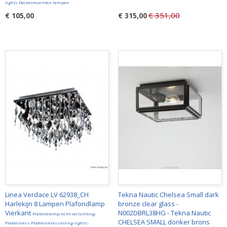
lights Deckenleuchten lampen
€ 351,00
€ 105,00
€ 315,00
Linea Verdace LV 62938_CH
Tekna Nautic Chelsea Small dark
Harlekijn 8 Lampen Plafondlamp
bronze clear glass -
Vierkant
N002DBRL38HG - Tekna Nautic
Plafondlamp-licht-verlichting-
CHELSEA SMALL donker brons
Plafonniers-Plafonnières-ceiling-lights-