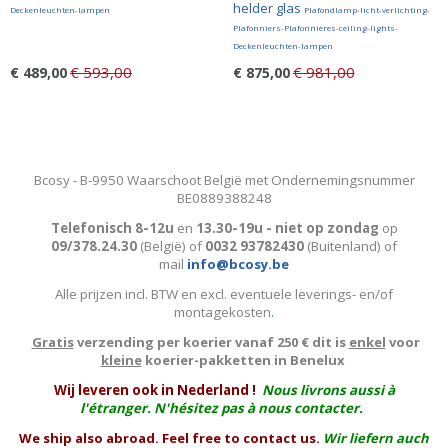
helder glas
Deckenleuchten-lampen
Plafondlamp-licht-verlichting-
Plafonniers-Plafonnières-ceiling-lights-
Deckenleuchten-lampen
€ 593,00
€ 981,00
€ 489,00
€ 875,00
Bcosy - B-9950 Waarschoot België met Ondernemingsnummer
BE0889388248
Telefonisch 8-12u
en
13.30-19u - niet op zondag
op
09/378.24.30
(België)
of
0032 93782430
(Buitenland) of
mail
info@bcosy.be
Alle prijzen incl. BTW en excl. eventuele leverings- en/of
montagekosten
.
Gratis
verzending per koerier vanaf 250 € dit is
enkel
voor
kleine
koerier-pakketten in Benelux
W
ij leveren ook in Nederland !
Nous livrons aussi à
l'
étranger
. N'hésitez pas à nous contacter.
We ship also abroad. Feel free to contact us.
Wir liefern auch