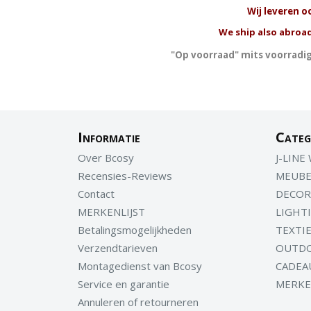
W
ij leveren o
We ship also abroad
"Op voorraad" mits voorradig
Informatie
Categ
Over Bcosy
J-LINE
Recensies-Reviews
MEUBE
Contact
DECOR
MERKENLIJST
LIGHT
Betalingsmogelijkheden
TEXTI
Verzendtarieven
OUTD
Montagedienst van Bcosy
CADEA
Service en garantie
MERK
Annuleren of retourneren