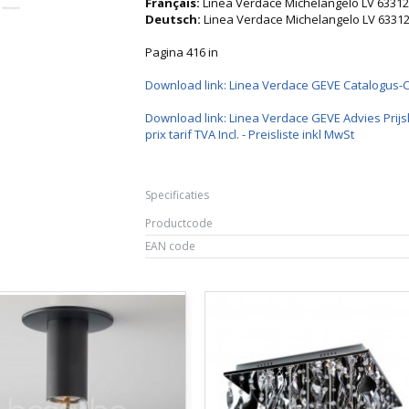
Français:
Linea Verdace Michelangelo LV 63312
Deutsch:
Linea Verdace Michelangelo LV 633
Pagina 416 in
Download link: Linea Verdace GEVE Catalogus-
Download link: Linea Verdace GEVE Advies Prijsl
prix tarif TVA Incl. - Preisliste inkl MwSt
Specificaties
Productcode
EAN code