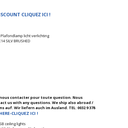
SCOUNT CLIQUEZ ICI !
lafondlamp licht verlichting
E14 SILV BRUSHED
 nous contacter pour toute question. Nous
ntact us with any questions. We ship also abroad /
 auf. Wir liefern auch im Ausland. TEL: 0032 9 378
HERE-CLIQUEZ ICI !
 ceiling lights