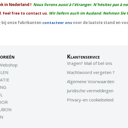
ok in Nederland !
Nous livrons aussi à l'
étranger
. N'hésitez pas à n
. Feel free to contact us.
Wir liefern auch im Ausland. Nehmen Sie 
 bij onze fabrikanten
contacteer ons
voor de laatste stand en vo
orieën
Klantenservice
Vragen? Mail of bel ons
 Webshop
LEN
Wachtwoord vergeten ?
ATIE
Algemene Voorwaarden
ING
Juridische vermeldingen
EL
Privacy-en cookiebeleid
OOR
UBON
EN