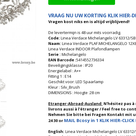
VRAAG NU UW KORTING KLIK HIER-DI
Vragen kost niks en is altijd vrijblijvend!
De levertermijn is 48 uur mits voorradig.
Code:
Linea Verdace Michelangelo LV 63312/SB P
Naam:
Linea Verdace PLAF.MICHELANGELO 12X
Linea Verdace INDOOR Plafondlampen
Serie :
Michelangelo
EAN Barcode :
5414552736334
Beveiligingsklasse : IP20
Energielabel : A++
Fitting 1 : E14
Geschikt voor: LED Spaarlamp
Kleur : Silv_Brush
DIMENSIONS : Hoogte :28 cm
Etranger-Abroad-Ausland:
N'hésitez pas à
livrons aussi à l'étranger / Feel free to co
Nehmen Sie bitte bei Fragen Kontakt mit uns
MAIL Bcosy in 1 KLIK HIER-CLICK 
24 30 or
English:
Linea Verdace Michelangelo LV 63312/SB