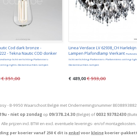
utic Cod dark bronze -
Linea Verdace LV 62938_CH Harlekijn
22 - Tekna Nautic COD donker
Lampen Plafondlamp Vierkant
Plafond
ondlamp-licht-verlichting-Plafonniers-
licht-verlichting-Plafonniers-Plafonnières-ceiling-ligh
-ceiling-lights-Deckenleuchten-lampen
Deckenleuchten-lampen
€ 351,00
€ 593,00
0
€ 489,00
osy - B-9950 Waarschoot België met Ondernemingsnummer BE0889388
19u - niet op zondag
op
09/378.24.30
(België)
of
0032 93782430
(Buit
Alle prijzen incl. BTW en excl. eventuele leverings- en/of montagekosten
.
ing per koerier vanaf 250 € dit is
enkel
voor
kleine
koerier-pakket