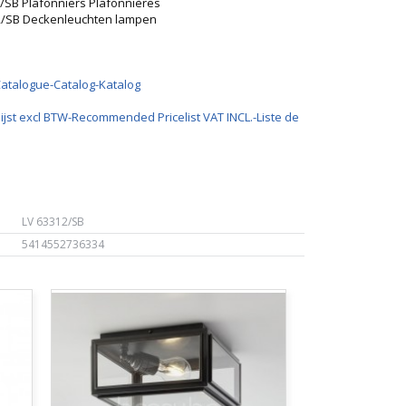
/SB Plafonniers Plafonnières
12/SB Deckenleuchten lampen
Catalogue-Catalog-Katalog
ijst excl BTW-Recommended Pricelist VAT INCL.-Liste de
LV 63312/SB
5414552736334