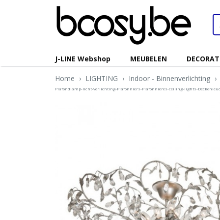
J-LINE Webshop
MEUBELEN
DECORAT
Home
›
LIGHTING
›
Indoor - Binnenverlichting
›
Plafondlamp-licht-verlichting-Plafonniers-Plafonnières-ceiling-lights-Deckenle