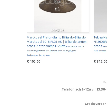
Marckdael Plafondlamp Billiardo-Biliardo
Tekna Na
Marckdael 3018-PL25-AS | Billiardo antiek
N126DBR2
brass Plafondlamp H 20cm
brons
Plafondlamp licht
Plaf
verlichting Plafonniers Plafonnières ceiling lights
Plafonnières
Deckenleuchten lampen
€ 105,00
€ 315,0
Bc
Telefonisch 8-12u
en
13.30-
Gratis
verzend