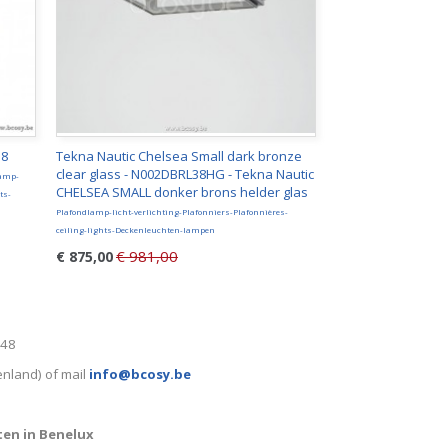
 8
Tekna Nautic Chelsea Small dark bronze
clear glass - N002DBRL38HG - Tekna Nautic
lamp-
CHELSEA SMALL donker brons helder glas
ts-
Plafondlamp-licht-verlichting-Plafonniers-Plafonnières-
ceiling-lights-Deckenleuchten-lampen
€ 981,00
€ 875,00
248
enland) of mail
info@bcosy.be
ten in Benelux