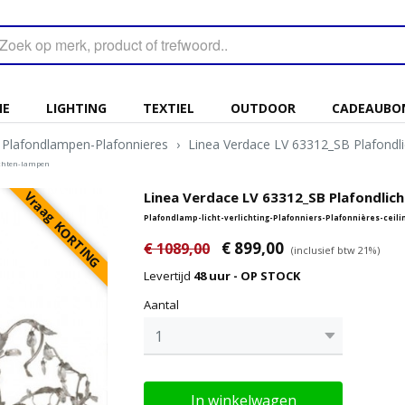
IE
LIGHTING
TEXTIEL
OUTDOOR
CADEAUBO
Plafondlampen-Plafonnieres
›
Linea Verdace LV 63312_SB Plafondli
uchten-lampen
Vraag KORTING
Linea Verdace LV 63312_SB Plafondlich
Plafondlamp-licht-verlichting-Plafonniers-Plafonnières-cei
€ 899,00
€ 1089,00
(inclusief btw 21%)
Levertijd
48 uur - OP STOCK
Aantal
In winkelwagen