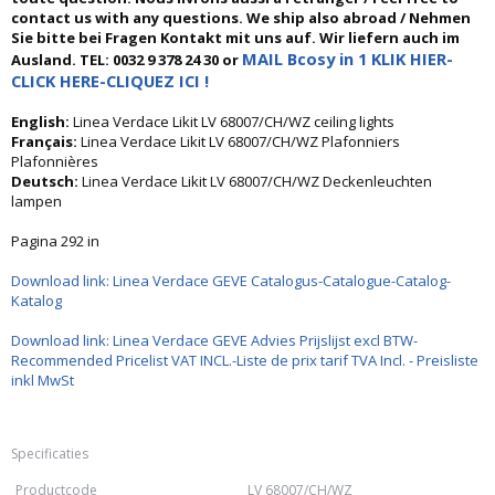
contact us with any questions. We ship also abroad / Nehmen
Sie bitte bei Fragen Kontakt mit uns auf. Wir liefern auch im
MAIL Bcosy in 1 KLIK HIER-
Ausland. TEL: 0032 9 378 24 30 or
CLICK HERE-CLIQUEZ ICI !
English:
Linea Verdace Likit LV 68007/CH/WZ ceiling lights
Français:
Linea Verdace Likit LV 68007/CH/WZ Plafonniers
Plafonnières
Deutsch:
Linea Verdace Likit LV 68007/CH/WZ Deckenleuchten
lampen
Pagina 292 in
Download link: Linea Verdace GEVE Catalogus-Catalogue-Catalog-
Katalog
Download link: Linea Verdace GEVE Advies Prijslijst excl BTW-
Recommended Pricelist VAT INCL.-Liste de prix tarif TVA Incl. - Preisliste
inkl MwSt
Specificaties
Productcode
LV 68007/CH/WZ