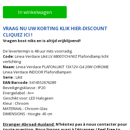
In winkelwagen
VRAAG NU UW KORTING KLIK HIER-DISCOUNT
CLIQUEZ ICI !
Vragen kost niks en is altijd vrijblijvend!
De levertermijn is 48 uur mits voorradig.
Code:
Linea Verdace Likit LV 68007/CH/WZ Plafondlamp licht
verlichting
Naam:
Linea Verdace PLAFON.LIKIT 13X12V-G4 20W CHROME
Linea Verdace INDOOR Plafondlampen
Serie :
Likit
EAN Barcode :
5414552676289
Beveiligingsklasse : IP20
Energielabel : A++
Geschikt voor: LED Halogeen
Kleur : Chroom
MATERIAAL : Chroom Glas
DIMENSIONS : Hoogte :45 cm
Etranger-Abroad-Ausland:
N'hésitez pas à nous contacter pour
toute question. Nous livrons aussi à l'étranger / Feel free to