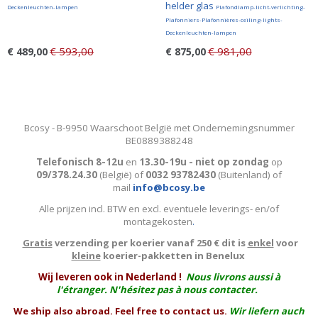
helder glas
Deckenleuchten-lampen
Plafondlamp-licht-verlichting-
Plafonniers-Plafonnières-ceiling-lights-
Deckenleuchten-lampen
€ 593,00
€ 981,00
€ 489,00
€ 875,00
Bcosy - B-9950 Waarschoot België met Ondernemingsnummer
BE0889388248
Telefonisch 8-12u
en
13.30-19u - niet op zondag
op
09/378.24.30
(België)
of
0032 93782430
(Buitenland) of
mail
info@bcosy.be
Alle prijzen incl. BTW en excl. eventuele leverings- en/of
montagekosten
.
Gratis
verzending per koerier vanaf 250 € dit is
enkel
voor
kleine
koerier-pakketten in Benelux
W
ij leveren ook in Nederland !
Nous livrons aussi à
l'
étranger
. N'hésitez pas à nous contacter.
We ship also abroad. Feel free to contact us.
Wir liefern auch