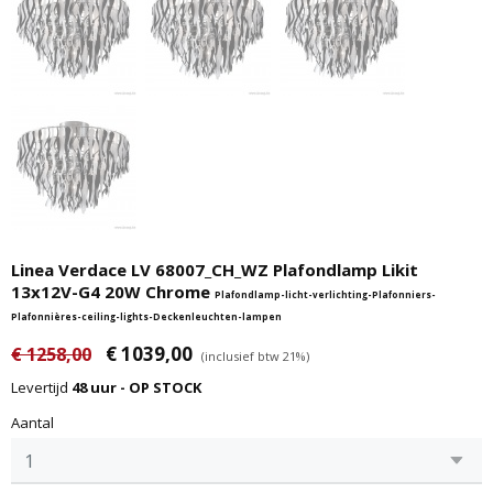
Linea Verdace LV 68007_CH_WZ Plafondlamp Likit
13x12V-G4 20W Chrome
Plafondlamp-licht-verlichting-Plafonniers-
Plafonnières-ceiling-lights-Deckenleuchten-lampen
€ 1039,00
€ 1258,00
(inclusief btw 21%)
Levertijd
48 uur - OP STOCK
Aantal