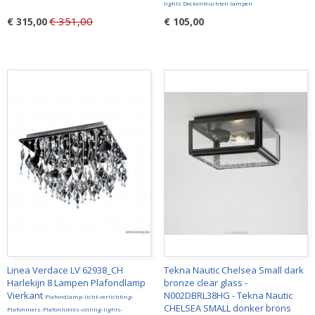
lights Deckenleuchten lampen
€ 351,00
€ 315,00
€ 105,00
Linea Verdace LV 62938_CH
Tekna Nautic Chelsea Small dark
Harlekijn 8 Lampen Plafondlamp
bronze clear glass -
Vierkant
N002DBRL38HG - Tekna Nautic
Plafondlamp-licht-verlichting-
CHELSEA SMALL donker brons
Plafonniers-Plafonnières-ceiling-lights-