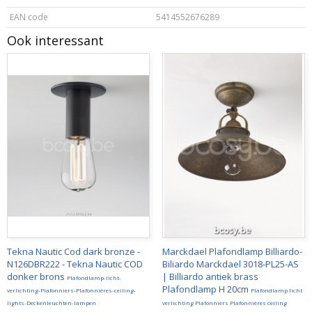
EAN code
5414552676289
Ook interessant
Tekna Nautic Cod dark bronze -
Marckdael Plafondlamp Billiardo-
N126DBR222 - Tekna Nautic COD
Biliardo Marckdael 3018-PL25-AS
donker brons
| Billiardo antiek brass
Plafondlamp-licht-
Plafondlamp H 20cm
verlichting-Plafonniers-Plafonnières-ceiling-
Plafondlamp licht
lights-Deckenleuchten-lampen
verlichting Plafonniers Plafonnières ceiling