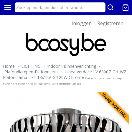
Inloggen
Registreren
Home
›
LIGHTING
›
Indoor - Binnenverlichting
›
Plafondlampen-Plafonnieres
›
Linea Verdace LV 68007_CH_WZ
Plafondlamp Likit 13x12V-G4 20W Chrome
Plafondlamp-licht-verlichting-
Plafonniers-Plafonnières-ceiling-lights-Deckenleuchten-lampen
Vraag KORTING