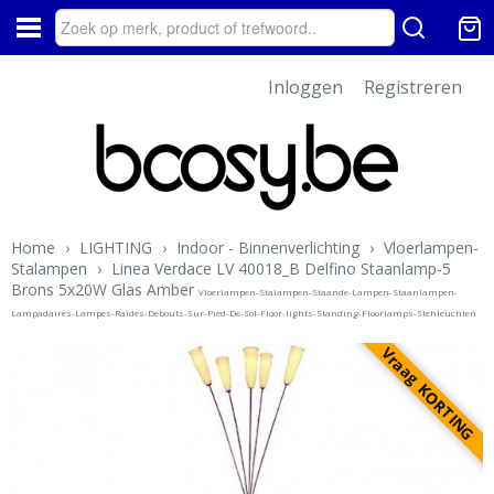
Inloggen
Registreren
Home
›
LIGHTING
›
Indoor - Binnenverlichting
›
Vloerlampen-
Stalampen
›
Linea Verdace LV 40018_B Delfino Staanlamp-5
Brons 5x20W Glas Amber
Vloerlampen-Stalampen-Staande-Lampen-Staanlampen-
Lampadaires-Lampes-Raides-Debouts-Sur-Pied-De-Sol-Floor-lights-Standing-Floorlamps-Stehleuchten
Vraag KORTING