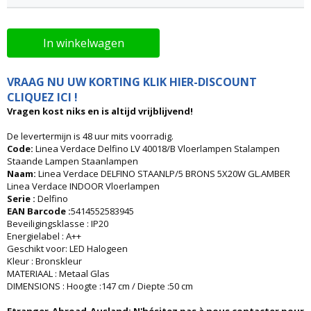
In winkelwagen
VRAAG NU UW KORTING KLIK HIER-DISCOUNT
CLIQUEZ ICI !
Vragen kost niks en is altijd vrijblijvend!
De levertermijn is 48 uur mits voorradig.
Code:
Linea Verdace Delfino LV 40018/B Vloerlampen Stalampen
Staande Lampen Staanlampen
Naam:
Linea Verdace DELFINO STAANLP/5 BRONS 5X20W GL.AMBER
Linea Verdace INDOOR Vloerlampen
Serie :
Delfino
EAN Barcode :
5414552583945
Beveiligingsklasse : IP20
Energielabel : A++
Geschikt voor: LED Halogeen
Kleur : Bronskleur
MATERIAAL : Metaal Glas
DIMENSIONS : Hoogte :147 cm / Diepte :50 cm