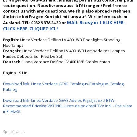
Etranger-Abroad-Ausland:
N'hésitez pas à nous contacter pour
toute question. Nous livrons aussi à l'étranger / Feel free to
contact us with any questions. We ship also abroad / Nehmen
Sie bitte bei Fragen Kontakt mit uns auf. Wir liefern auch im
MAIL Bcosy in 1 KLIK HIER-
Ausland. TEL: 0032 9 378 24 30 or
CLICK HERE-CLIQUEZ ICI !
English:
Linea Verdace Delfino LV 40018/B Floor lights Standing
Floorlamps
Français:
Linea Verdace Delfino LV 40018/B Lampadaires Lampes
Raides Debouts Sur Pied De Sol
Deutsch:
Linea Verdace Delfino LV 40018/B Stehleuchten
Pagina 191 in
Download link: Linea Verdace GEVE Catalogus-Catalogue-Catalog-
Katalog
Download link: Linea Verdace GEVE Advies Prijslijst excl BTW-
Recommended Pricelist VAT INCL.-Liste de prix tarif TVA Incl. - Preisliste
inkl MwSt
Specificaties