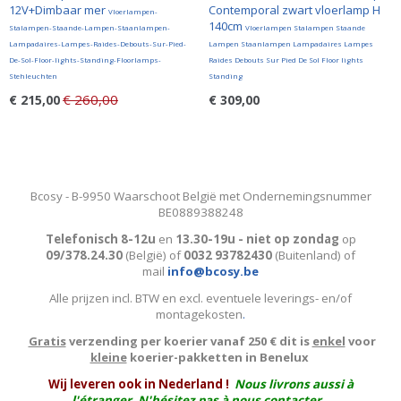
12V+Dimbaar mer
Contemporal zwart vloerlamp H
Vloerlampen-
140cm
Stalampen-Staande-Lampen-Staanlampen-
Vloerlampen Stalampen Staande
Lampadaires-Lampes-Raides-Debouts-Sur-Pied-
Lampen Staanlampen Lampadaires Lampes
De-Sol-Floor-lights-Standing-Floorlamps-
Raides Debouts Sur Pied De Sol Floor lights
Stehleuchten
Standing
€ 260,00
€ 215,00
€ 309,00
Bcosy - B-9950 Waarschoot België met Ondernemingsnummer
BE0889388248
Telefonisch 8-12u
en
13.30-19u - niet op zondag
op
09/378.24.30
(België)
of
0032 93782430
(Buitenland) of
mail
info@bcosy.be
Alle prijzen incl. BTW en excl. eventuele leverings- en/of
montagekosten
.
Gratis
verzending per koerier vanaf 250 € dit is
enkel
voor
kleine
koerier-pakketten in Benelux
W
ij leveren ook in Nederland !
Nous livrons aussi à
l'
étranger
. N'hésitez pas à nous contacter.