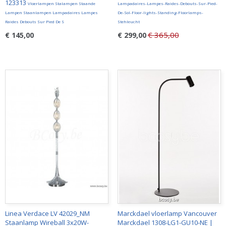
123313
Vloerlampen Stalampen Staande
Lampadaires-Lampes-Raides-Debouts-Sur-Pied-
Lampen Staanlampen Lampadaires Lampes
De-Sol-Floor-lights-Standing-Floorlamps-
Raides Debouts Sur Pied De S
Stehleucht
€ 365,00
€ 145,00
€ 299,00
Linea Verdace LV 42029_NM
Marckdael vloerlamp Vancouver
Staanlamp Wireball 3x20W-
Marckdael 1308-LG1-GU10-NE |