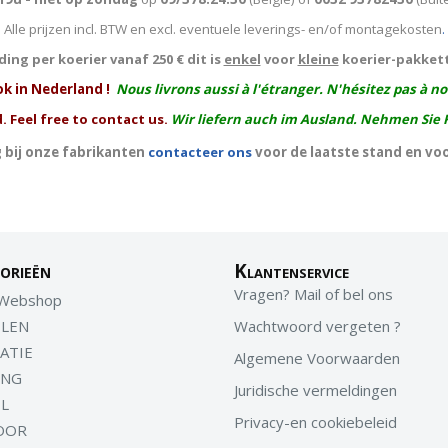
Alle prijzen incl. BTW en excl. eventuele leverings- en/of montagekosten
.
ing per koerier vanaf 250 € dit is
enkel
voor
kleine
koerier-pakket
ok in Nederland !
Nous livrons aussi à l'
étranger
. N'hésitez pas à n
. Feel free to contact us.
Wir liefern auch im Ausland. Nehmen Sie 
 bij onze fabrikanten
contacteer ons
voor de laatste stand en vo
orieën
Klantenservice
Vragen? Mail of bel ons
 Webshop
LEN
Wachtwoord vergeten ?
ATIE
Algemene Voorwaarden
ING
Juridische vermeldingen
EL
Privacy-en cookiebeleid
OOR