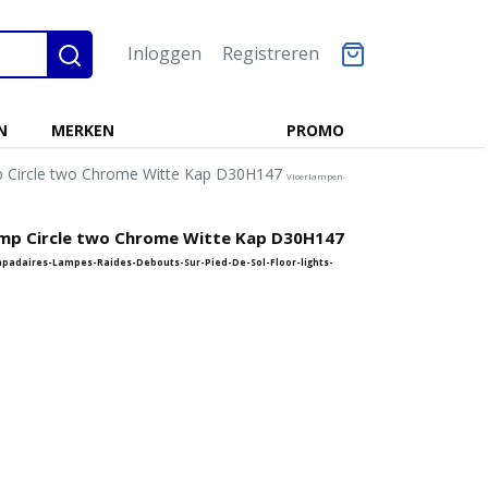
Inloggen
Registreren
N
MERKEN
PROMO
p Circle two Chrome Witte Kap D30H147
Vloerlampen-
amp Circle two Chrome Witte Kap D30H147
daires-Lampes-Raides-Debouts-Sur-Pied-De-Sol-Floor-lights-