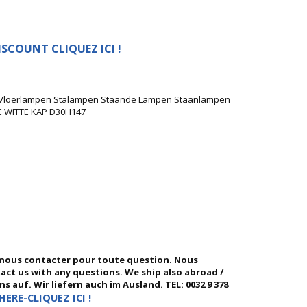
SCOUNT CLIQUEZ ICI !
/W Vloerlampen Stalampen Staande Lampen Staanlampen
 WITTE KAP D30H147
 nous contacter pour toute question. Nous
ntact us with any questions. We ship also abroad /
 auf. Wir liefern auch im Ausland. TEL: 0032 9 378
HERE-CLIQUEZ ICI !