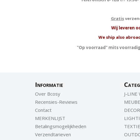
Gratis
verzend
W
ij leveren o
We ship also abroad
"Op voorraad" mits voorradig
Informatie
Categ
Over Bcosy
J-LINE
Recensies-Reviews
MEUBE
Contact
DECOR
MERKENLIJST
LIGHT
Betalingsmogelijkheden
TEXTI
Verzendtarieven
OUTD