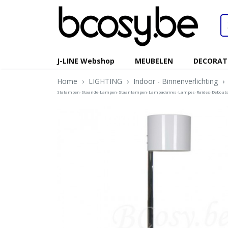
J-LINE Webshop
MEUBELEN
DECORAT
Home
›
LIGHTING
›
Indoor - Binnenverlichting
›
Stalampen-Staande-Lampen-Staanlampen-Lampadaires-Lampes-Raides-Debouts-Su