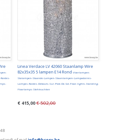
ire
Linea Verdace LV 42060 Staanlamp Wire
82x35x35 5 lampen E14 Rond
mpen-
Vloerlampen-
Raides-
Stalampen-Staande-Lampen-Staanlampen-Lampadaires-
amps-
Lampes-Raides-Debouts-Sur-Pied-De-Sol-Floor-lights-Standing-
Floorlamps-Stehleuchten
€ 502,00
€ 415,00
248
enland) of mail
info@bcosy.be