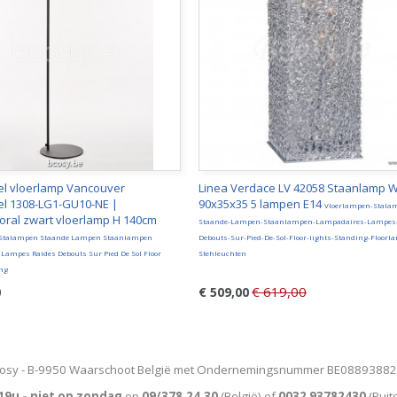
l vloerlamp Vancouver
Linea Verdace LV 42058 Staanlamp W
l 1308-LG1-GU10-NE |
90x35x35 5 lampen E14
Vloerlampen-Stala
ral zwart vloerlamp H 140cm
Staande-Lampen-Staanlampen-Lampadaires-Lampes-
 Stalampen Staande Lampen Staanlampen
Debouts-Sur-Pied-De-Sol-Floor-lights-Standing-Floorl
Lampes Raides Debouts Sur Pied De Sol Floor
Stehleuchten
ing
€ 619,00
0
€ 509,00
osy - B-9950 Waarschoot België met Ondernemingsnummer BE0889388
19u - niet op zondag
op
09/378.24.30
(België)
of
0032 93782430
(Buit