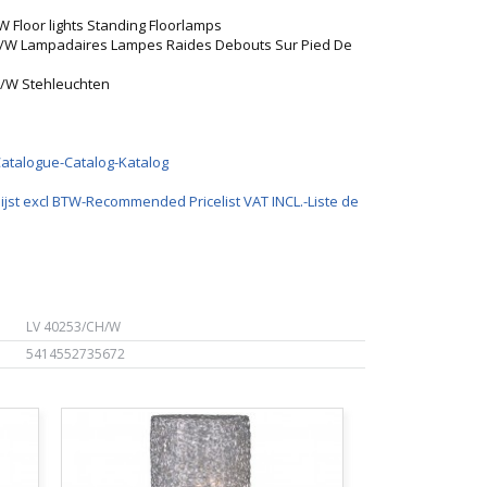
W Floor lights Standing Floorlamps
CH/W Lampadaires Lampes Raides Debouts Sur Pied De
H/W Stehleuchten
Catalogue-Catalog-Katalog
ijst excl BTW-Recommended Pricelist VAT INCL.-Liste de
LV 40253/CH/W
5414552735672