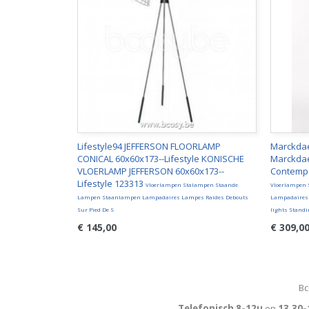
Lifestyle94 JEFFERSON FLOORLAMP
Marckdae
CONICAL 60x60x173--Lifestyle KONISCHE
Marckdae
VLOERLAMP JEFFERSON 60x60x173--
Contempo
Lifestyle 123313
Vloerlampen Stalampen Staande
Vloerlampen
Lampen Staanlampen Lampadaires Lampes Raides Debouts
Lampadaires 
Sur Pied De S
lights Stand
€ 145,00
€ 309,0
Bc
Telefonisch 8-12u
en
13.30-