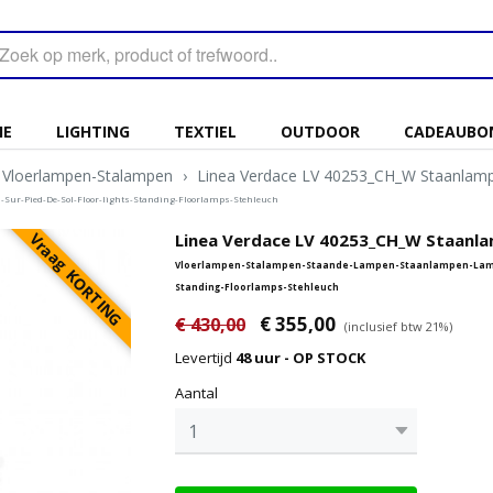
IE
LIGHTING
TEXTIEL
OUTDOOR
CADEAUBO
Vloerlampen-Stalampen
›
Linea Verdace LV 40253_CH_W Staanlam
r-Pied-De-Sol-Floor-lights-Standing-Floorlamps-Stehleuch
Vraag KORTING
Linea Verdace LV 40253_CH_W Staanl
Vloerlampen-Stalampen-Staande-Lampen-Staanlampen-Lampa
Standing-Floorlamps-Stehleuch
€ 355,00
€ 430,00
(inclusief btw 21%)
Levertijd
48 uur - OP STOCK
Aantal