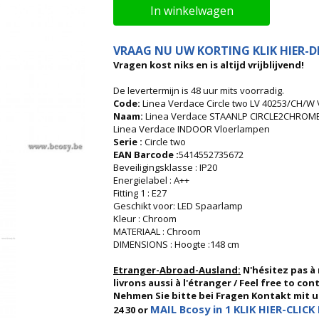
In winkelwagen
VRAAG NU UW KORTING KLIK HIER-DI
Vragen kost niks en is altijd vrijblijvend!
De levertermijn is 48 uur mits voorradig.
Code:
Linea Verdace Circle two LV 40253/CH
Naam:
Linea Verdace STAANLP CIRCLE2CHROME
Linea Verdace INDOOR Vloerlampen
Serie :
Circle two
EAN Barcode :
5414552735672
Beveiligingsklasse : IP20
Energielabel : A++
Fitting 1 : E27
Geschikt voor: LED Spaarlamp
Kleur : Chroom
MATERIAAL : Chroom
DIMENSIONS : Hoogte :148 cm
Etranger-Abroad-Ausland:
N'hésitez pas à
livrons aussi à l'étranger / Feel free to co
Nehmen Sie bitte bei Fragen Kontakt mit uns
MAIL Bcosy in 1 KLIK HIER-CLICK 
24 30 or