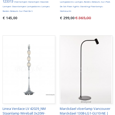
123313
Vloerlampen Stalampen Staande
Lampadaires-Lampes-Raides-Debouts-Sur-Pied-
Lampen Staanlampen Lampadaires Lampes
De-Sol-Floor-lights-Standing-Floorlamps-
Raides Debouts Sur Pied De S
Stehleucht
€ 365,00
€ 145,00
€ 299,00
Linea Verdace LV 42029_NM
Marckdael vloerlamp Vancouver
Staanlamp Wireball 3x20W-
Marckdael 1308-LG1-GU10-NE |