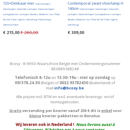
12V+Dimbaar mer
Contemporal zwart vloerlamp H
Vloerlampen-
140cm
Stalampen-Staande-Lampen-Staanlampen-
Vloerlampen Stalampen Staande
Lampadaires-Lampes-Raides-Debouts-Sur-Pied-
Lampen Staanlampen Lampadaires Lampes
De-Sol-Floor-lights-Standing-Floorlamps-
Raides Debouts Sur Pied De Sol Floor lights
Stehleuchten
Standing
€ 260,00
€ 215,00
€ 309,00
Bcosy - B-9950 Waarschoot België met Ondernemingsnummer
BE0889388248
Telefonisch 8-12u
en
13.30-19u - niet op zondag
op
09/378.24.30
(België)
of
0032 93782430
(Buitenland) of
mail
info@bcosy.be
Alle prijzen incl. BTW en excl. eventuele leverings- en/of
montagekosten
.
Gratis
verzending per koerier vanaf 250 € dit is
enkel
voor
kleine
koerier-pakketten in Benelux
W
ij leveren ook in Nederland !
Nous livrons aussi à
l'
étranger
. N'hésitez pas à nous contacter.