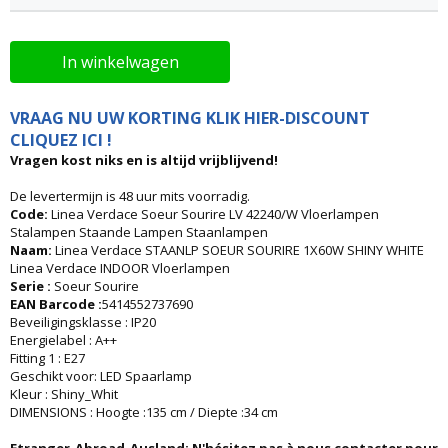
In winkelwagen
VRAAG NU UW KORTING KLIK HIER-DISCOUNT
CLIQUEZ ICI !
Vragen kost niks en is altijd vrijblijvend!
De levertermijn is 48 uur mits voorradig.
Code:
Linea Verdace Soeur Sourire LV 42240/W Vloerlampen
Stalampen Staande Lampen Staanlampen
Naam:
Linea Verdace STAANLP SOEUR SOURIRE 1X60W SHINY WHITE
Linea Verdace INDOOR Vloerlampen
Serie :
Soeur Sourire
EAN Barcode :
5414552737690
Beveiligingsklasse : IP20
Energielabel : A++
Fitting 1 : E27
Geschikt voor: LED Spaarlamp
Kleur : Shiny_Whit
DIMENSIONS : Hoogte :135 cm / Diepte :34 cm