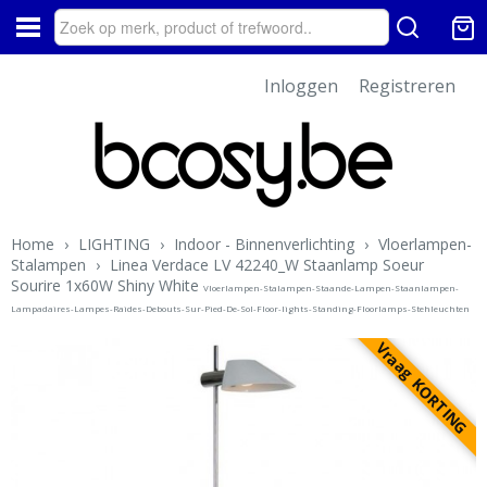
Inloggen
Registreren
Home
›
LIGHTING
›
Indoor - Binnenverlichting
›
Vloerlampen-
Stalampen
›
Linea Verdace LV 42240_W Staanlamp Soeur
Sourire 1x60W Shiny White
Vloerlampen-Stalampen-Staande-Lampen-Staanlampen-
Lampadaires-Lampes-Raides-Debouts-Sur-Pied-De-Sol-Floor-lights-Standing-Floorlamps-Stehleuchten
Vraag KORTING