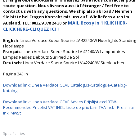
Etranger-Abroad-Ausland:
N'hésitez pas à nous contacter pour
toute question. Nous livrons aussi à l'étranger / Feel free to
contact us with any questions. We ship also abroad / Nehmen
Sie bitte bei Fragen Kontakt mit uns auf. Wir liefern auch im
MAIL Bcosy in 1 KLIK HIER-
Ausland. TEL: 0032 9 378 24 30 or
CLICK HERE-CLIQUEZ ICI !
English:
Linea Verdace Soeur Sourire LV 42240/W Floor lights Standing
Floorlamps
Français:
Linea Verdace Soeur Sourire LV 42240/W Lampadaires
Lampes Raides Debouts Sur Pied De Sol
Deutsch:
Linea Verdace Soeur Sourire LV 42240/W Stehleuchten
Pagina 243 in
Download link: Linea Verdace GEVE Catalogus-Catalogue-Catalog-
Katalog
Download link: Linea Verdace GEVE Advies Prijslijst excl BTW-
Recommended Pricelist VAT INCL.-Liste de prix tarif TVA Incl. - Preisliste
inkl MwSt
Specificaties