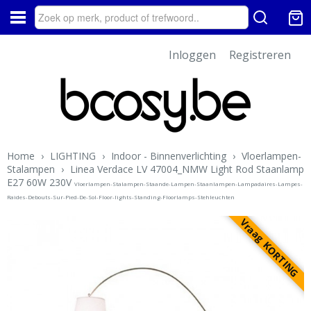
Inloggen
Registreren
Home
›
LIGHTING
›
Indoor - Binnenverlichting
›
Vloerlampen-
Stalampen
›
Linea Verdace LV 47004_NMW Light Rod Staanlamp
E27 60W 230V
Vloerlampen-Stalampen-Staande-Lampen-Staanlampen-Lampadaires-Lampes-
Raides-Debouts-Sur-Pied-De-Sol-Floor-lights-Standing-Floorlamps-Stehleuchten
Vraag KORTING