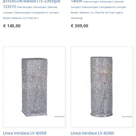
JEFFERSON 60x60x173--Lifestyle
140cm
Vloerlampen Stalampen Staande
123313
Vloerlampen Stalampen Staande
Lampen Staanlampen Lampadaires Lampes
Lampen Staanlampen Lampadaires Lampes
Raides Debouts Sur Pied De Sol Floor lights
Raides Debouts Sur Pied De S
Standing
€ 145,00
€ 309,00
Linea Verdace LV 42058
Linea Verdace LV 42060