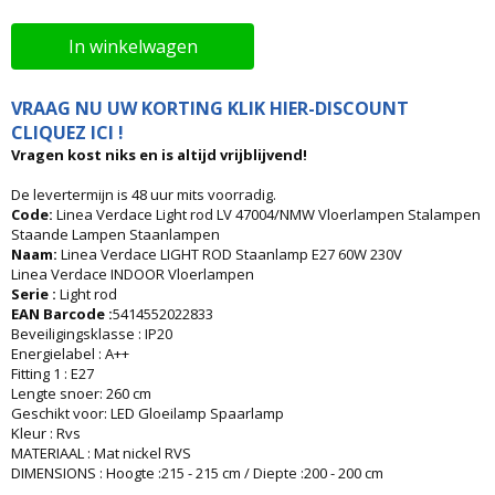
In winkelwagen
VRAAG NU UW KORTING KLIK HIER-DISCOUNT
CLIQUEZ ICI !
Vragen kost niks en is altijd vrijblijvend!
De levertermijn is 48 uur mits voorradig.
Code:
Linea Verdace Light rod LV 47004/NMW Vloerlampen Stalampen
Staande Lampen Staanlampen
Naam:
Linea Verdace LIGHT ROD Staanlamp E27 60W 230V
Linea Verdace INDOOR Vloerlampen
Serie :
Light rod
EAN Barcode :
5414552022833
Beveiligingsklasse : IP20
Energielabel : A++
Fitting 1 : E27
Lengte snoer: 260 cm
Geschikt voor: LED Gloeilamp Spaarlamp
Kleur : Rvs
MATERIAAL : Mat nickel RVS
DIMENSIONS : Hoogte :215 - 215 cm / Diepte :200 - 200 cm