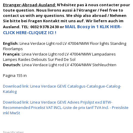
Etranger-Abroad-Ausland:
N'hésitez pas à nous contacter pour
toute question. Nous livrons aussi à l'étranger / Feel free to
contact us with any questions. We ship also abroad / Nehmen
Sie bitte bei Fragen Kontakt mit uns auf. Wir liefern auch im
MAIL Bcosy in 1 KLIK HIER-
Ausland. TEL: 0032 9 378 24 30 or
CLICK HERE-CLIQUEZ ICI !
English:
Linea Verdace Light rod LV 47004/NMW Floor lights Standing
Floorlamps
Français:
Linea Verdace Light rod LV 47004/NMW Lampadaires
Lampes Raides Debouts Sur Pied De Sol
Deutsch:
Linea Verdace Light rod LV 47004/NMW Stehleuchten
Pagina 155 in
Download link: Linea Verdace GEVE Catalogus-Catalogue-Catalog-
Katalog
Download link: Linea Verdace GEVE Advies Prijslijst excl BTW-
Recommended Pricelist VAT INCL.-Liste de prix tarif TVA Incl. - Preisliste
inkl MwSt
Specificaties