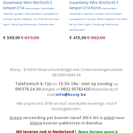
Staanlamp Wire 90x35x35 5
Staanlamp Wire 82x35x35 5
lampen E14
lampen E14 Rond
Vloerlampen-Stalampen-
Vloerlampen-
Staande-Lampen-Staanlampen-Lampadaires-
Stalampen-Staande-Lampen-Staanlampen-
Lampes-Raides-Debouts-Sur-Pied-De-Sol-Floor-
Lampadaires-Lampes-Raides-Debouts-Sur-Pied-
lights-Standing-Floorlamps-Stehleuchten
De-Sol-Floor-lights-Standing-Floorlamps-
Stehleuchten
€ 619,00
€ 502,00
€ 509,00
€ 415,00
Bcosy - B-9950 Waarschoot België met Ondernemingsnummer
BE0889388248
Telefonisch 8-12u
en
13.30-19u - niet op zondag
op
09/378.24.30
(België)
of
0032 93782430
(Buitenland) of
mail
info@bcosy.be
Alle prijzen incl. BTW en excl. eventuele leverings- en/of
montagekosten
.
Gratis
verzending per koerier vanaf 250 € dit is
enkel
voor
kleine
koerier-pakketten in Benelux
W
ij leveren ook in Nederland !
Nous livrons aussi à