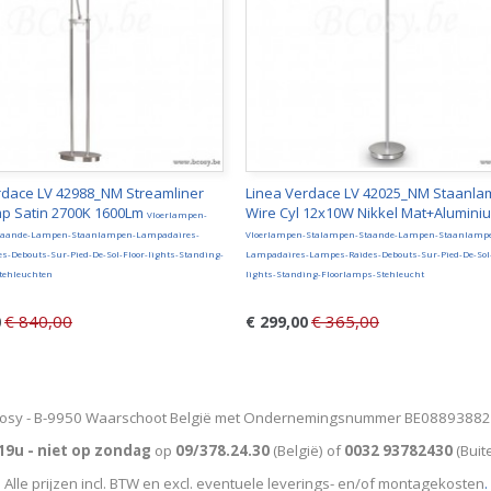
rdace LV 42988_NM Streamliner
Linea Verdace LV 42025_NM Staanla
p Satin 2700K 1600Lm
Wire Cyl 12x10W Nikkel Mat+Alumini
Vloerlampen-
taande-Lampen-Staanlampen-Lampadaires-
Vloerlampen-Stalampen-Staande-Lampen-Staanlamp
s-Debouts-Sur-Pied-De-Sol-Floor-lights-Standing-
Lampadaires-Lampes-Raides-Debouts-Sur-Pied-De-Sol-
tehleuchten
lights-Standing-Floorlamps-Stehleucht
€ 840,00
€ 365,00
0
€ 299,00
osy - B-9950 Waarschoot België met Ondernemingsnummer BE0889388
19u - niet op zondag
op
09/378.24.30
(België)
of
0032 93782430
(Buit
Alle prijzen incl. BTW en excl. eventuele leverings- en/of montagekosten
.