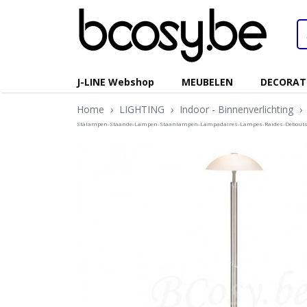
J-LINE Webshop
MEUBELEN
DECORAT
Home
›
LIGHTING
›
Indoor - Binnenverlichting
›
Stalampen-Staande-Lampen-Staanlampen-Lampadaires-Lampes-Raides-Debouts-Su