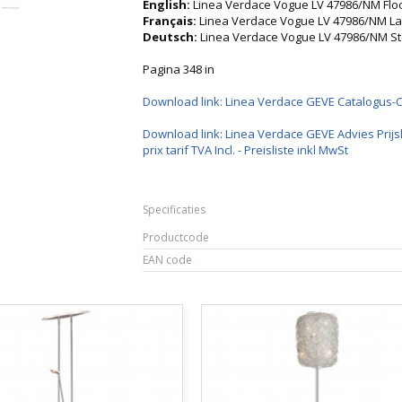
English:
Linea Verdace Vogue LV 47986/NM Floo
Français:
Linea Verdace Vogue LV 47986/NM L
Deutsch:
Linea Verdace Vogue LV 47986/NM S
Pagina 348 in
Download link: Linea Verdace GEVE Catalogus-
Download link: Linea Verdace GEVE Advies Prijsl
prix tarif TVA Incl. - Preisliste inkl MwSt
Specificaties
Productcode
EAN code