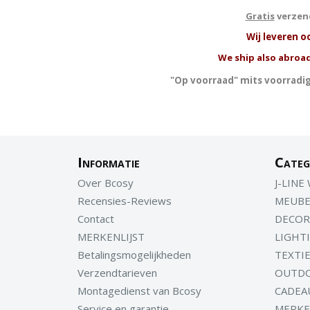
Gratis
verzend
W
ij leveren o
We ship also abroad
"Op voorraad" mits voorradig
Informatie
Categ
Over Bcosy
J-LINE
Recensies-Reviews
MEUBE
Contact
DECOR
MERKENLIJST
LIGHT
Betalingsmogelijkheden
TEXTI
Verzendtarieven
OUTD
Montagedienst van Bcosy
CADEA
Service en garantie
MERK