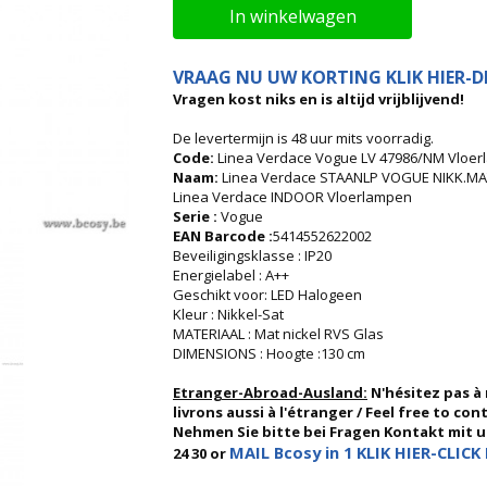
In winkelwagen
VRAAG NU UW KORTING KLIK HIER-DI
Vragen kost niks en is altijd vrijblijvend!
De levertermijn is 48 uur mits voorradig.
Code:
Linea Verdace Vogue LV 47986/NM Vloe
Naam:
Linea Verdace STAANLP VOGUE NIKK.M
Linea Verdace INDOOR Vloerlampen
Serie :
Vogue
EAN Barcode :
5414552622002
Beveiligingsklasse : IP20
Energielabel : A++
Geschikt voor: LED Halogeen
Kleur : Nikkel-Sat
MATERIAAL : Mat nickel RVS Glas
DIMENSIONS : Hoogte :130 cm
Etranger-Abroad-Ausland:
N'hésitez pas à
livrons aussi à l'étranger / Feel free to co
Nehmen Sie bitte bei Fragen Kontakt mit uns
MAIL Bcosy in 1 KLIK HIER-CLICK 
24 30 or