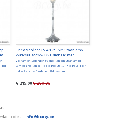
mp
Linea Verdace LV 42029_NM Staanlamp
um
Wireball 3x20W-12V+Dimbaar mer
en-
Vloerlampen-Stalampen-Staande-Lampen-Staanlampen-
Floor-
Lampadaires-Lampes-Raides-Debouts-Sur-Pied-De-Sol-Floor-
lights-Standing-Floorlamps-Stehleuchten
€ 260,00
€ 215,00
248
enland) of mail
info@bcosy.be