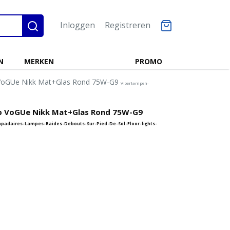
Inloggen
Registreren
N
MERKEN
PROMO
 VoGUe Nikk Mat+Glas Rond 75W-G9
Vloerlampen-
p VoGUe Nikk Mat+Glas Rond 75W-G9
daires-Lampes-Raides-Debouts-Sur-Pied-De-Sol-Floor-lights-