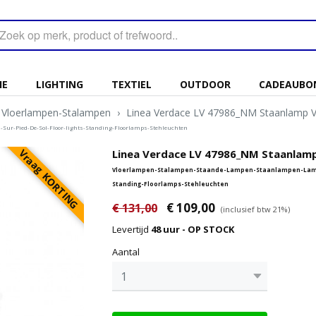
IE
LIGHTING
TEXTIEL
OUTDOOR
CADEAUBO
Vloerlampen-Stalampen
›
Linea Verdace LV 47986_NM Staanlamp
r-Pied-De-Sol-Floor-lights-Standing-Floorlamps-Stehleuchten
Vraag KORTING
Linea Verdace LV 47986_NM Staanlam
Vloerlampen-Stalampen-Staande-Lampen-Staanlampen-Lampa
Standing-Floorlamps-Stehleuchten
€ 109,00
€ 131,00
(inclusief btw 21%)
Levertijd
48 uur - OP STOCK
Aantal