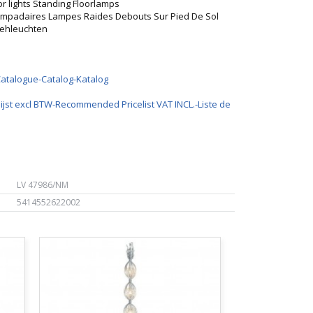
r lights Standing Floorlamps
ampadaires Lampes Raides Debouts Sur Pied De Sol
tehleuchten
Catalogue-Catalog-Katalog
ijst excl BTW-Recommended Pricelist VAT INCL.-Liste de
LV 47986/NM
5414552622002