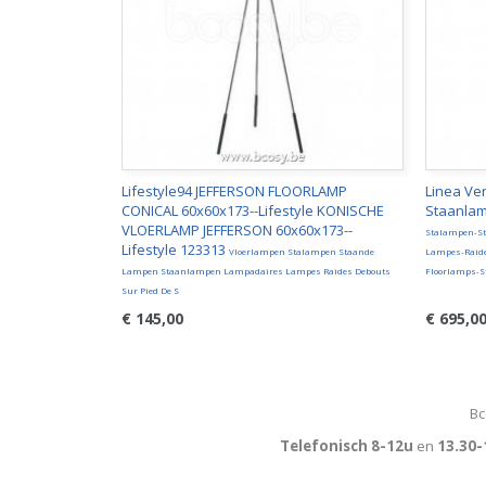
Lifestyle94 JEFFERSON FLOORLAMP
Linea Ve
CONICAL 60x60x173--Lifestyle KONISCHE
Staanlam
VLOERLAMP JEFFERSON 60x60x173--
Stalampen-S
Lifestyle 123313
Vloerlampen Stalampen Staande
Lampes-Raide
Lampen Staanlampen Lampadaires Lampes Raides Debouts
Floorlamps-S
Sur Pied De S
€ 145,00
€ 695,0
Bc
Telefonisch 8-12u
en
13.30-