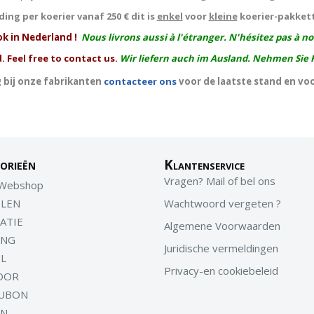
ing per koerier vanaf 250 € dit is
enkel
voor
kleine
koerier-pakket
ok in Nederland !
Nous livrons aussi à l'
étranger
. N'hésitez pas à n
. Feel free to contact us.
Wir liefern auch im Ausland. Nehmen Sie 
 bij onze fabrikanten
contacteer ons
voor de laatste stand en vo
orieën
Klantenservice
Vragen? Mail of bel ons
 Webshop
LEN
Wachtwoord vergeten ?
ATIE
Algemene Voorwaarden
ING
Juridische vermeldingen
EL
Privacy-en cookiebeleid
OOR
UBON
EN