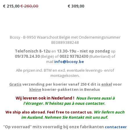
€ 260,00
€ 215,00
€ 309,00
Bcosy - B-9950 Waarschoot België met Ondernemingsnummer
BE0889388248
Telefonisch 8-12u
en
13.30-19u - niet op zondag
op
09/378.24.30
(België)
of
0032 93782430
(Buitenland) of
mail
info@bcosy.be
Alle prijzen incl. BTW en excl. eventuele leverings- en/of
montagekosten
.
Gratis
verzending per koerier vanaf 250 € dit is
enkel
voor
kleine
koerier-pakketten in Benelux
W
ij leveren ook in Nederland !
Nous livrons aussi à
l'
étranger
. N'hésitez pas à nous contacter.
We ship also abroad. Feel free to contact us.
Wir liefern auch
im Ausland. Nehmen Sie Kontakt mit uns auf.
"Op voorraad" mits voorradig bij onze fabrikanten
contacteer