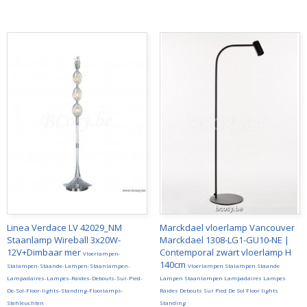
Linea Verdace LV 42029_NM
Marckdael vloerlamp Vancouver
Staanlamp Wireball 3x20W-
Marckdael 1308-LG1-GU10-NE |
12V+Dimbaar mer
Contemporal zwart vloerlamp H
Vloerlampen-
140cm
Stalampen-Staande-Lampen-Staanlampen-
Vloerlampen Stalampen Staande
Lampadaires-Lampes-Raides-Debouts-Sur-Pied-
Lampen Staanlampen Lampadaires Lampes
De-Sol-Floor-lights-Standing-Floorlamps-
Raides Debouts Sur Pied De Sol Floor lights
Stehleuchten
Standing