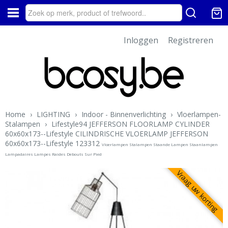
Inloggen
Registreren
Home
›
LIGHTING
›
Indoor - Binnenverlichting
›
Vloerlampen-
Stalampen
›
Lifestyle94 JEFFERSON FLOORLAMP CYLINDER
60x60x173--Lifestyle CILINDRISCHE VLOERLAMP JEFFERSON
60x60x173--Lifestyle 123312
Vloerlampen Stalampen Staande Lampen Staanlampen
Lampadaires Lampes Raides Debouts Sur Pied
Vraag uw korting