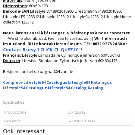
Materials
:
Iron// Ijzer//Eisen.
Dimensions
:
60x60x173
Barcode-EAN
Lifestyle 8718902010905 Lifestyle94 8718902010905
Lifestyle LFS-123312 Lifestyle 123312 Lifestyle94 123312 Lifestyle Home
collection 123312
Nous livrons aussi à l'étranger. N'hésitez pas à nous contacter
|| We ship also abroad. Feel free to contact us ||
Wir liefern auch
im Ausland. Bitte kontaktieren Sie uns. TEL: 0032 9 378 24 30 or
Contact Bcosy 1 CLICK-CLIQUEZ ICI !
Français
:
Lifestyle Lampadaire Cylindrique Jefferson 60X60X173
Deutsch
:
Lifestyle Stehlampe Zylindrisch Jefferson 60X60X173
Bekijk het artikel op pagina
204
van de
Complete Lifestyle94 Catalogus Lifestyle94 Katalogus
Lifestyle94 Catalogue Lifestyle94 Catalog Katalog
Specificaties
Productcode
LB-123312
EAN code
8718902010905
Ook interessant