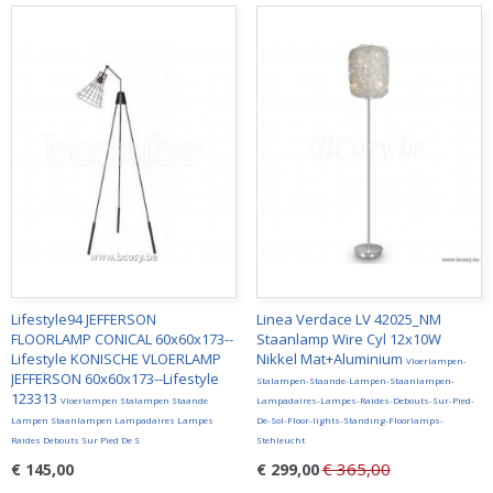
Lifestyle94 JEFFERSON
Linea Verdace LV 42025_NM
FLOORLAMP CONICAL 60x60x173--
Staanlamp Wire Cyl 12x10W
Lifestyle KONISCHE VLOERLAMP
Nikkel Mat+Aluminium
Vloerlampen-
JEFFERSON 60x60x173--Lifestyle
Stalampen-Staande-Lampen-Staanlampen-
123313
Vloerlampen Stalampen Staande
Lampadaires-Lampes-Raides-Debouts-Sur-Pied-
Lampen Staanlampen Lampadaires Lampes
De-Sol-Floor-lights-Standing-Floorlamps-
Raides Debouts Sur Pied De S
Stehleucht
€ 365,00
€ 145,00
€ 299,00