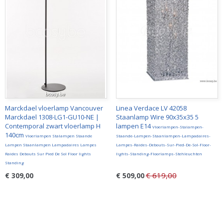
Marckdael vloerlamp Vancouver
Linea Verdace LV 42058
Marckdael 1308-LG1-GU10-NE |
Staanlamp Wire 90x35x35 5
Contemporal zwart vloerlamp H
lampen E14
Vloerlampen-Stalampen-
140cm
Vloerlampen Stalampen Staande
Staande-Lampen-Staanlampen-Lampadaires-
Lampen Staanlampen Lampadaires Lampes
Lampes-Raides-Debouts-Sur-Pied-De-Sol-Floor-
Raides Debouts Sur Pied De Sol Floor lights
lights-Standing-Floorlamps-Stehleuchten
Standing
€ 619,00
€ 309,00
€ 509,00