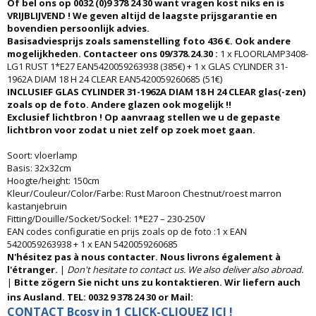
Of bel ons op 0032 (0)9 378 24 30 want vragen kost niks en is
VRIJBLIJVEND ! We geven altijd de laagste prijsgarantie en
bovendien persoonlijk advies.
Basisadviesprijs zoals samenstelling foto 436 €. Ook andere
mogelijkheden. Contacteer ons 09/378.24.30 :
1 x FLOORLAMP3408-
LG1 RUST 1*E27 EAN5420059263938 (385€) + 1 x GLAS CYLINDER 31-
1962A DIAM 18 H 24 CLEAR EAN5420059260685 (51€)
INCLUSIEF GLAS CYLINDER 31-1962A DIAM 18 H 24 CLEAR glas(-zen)
zoals op de foto. Andere glazen ook mogelijk !!
Exclusief lichtbron ! Op aanvraag stellen we u de gepaste
lichtbron voor zodat u niet zelf op zoek moet gaan.
Soort: vloerlamp
Basis: 32x32cm
Hoogte/height: 150cm
Kleur/Couleur/Color/Farbe: Rust Maroon Chestnut/roest marron
kastanjebruin
Fitting/Douille/Socket/Sockel: 1*E27 – 230-250V
EAN codes configuratie en prijs zoals op de foto :1 x EAN
5420059263938 + 1 x EAN 5420059260685
N'hésitez pas à nous contacter. Nous livrons également à
l'étranger.
|
Don't hesitate to contact us. We also deliver also abroad.
|
Bitte zögern Sie nicht uns zu kontaktieren. Wir liefern auch
ins Ausland. TEL: 0032 9 378 24 30 or Mail:
CONTACT Bcosy in 1 CLICK-CLIQUEZ ICI !