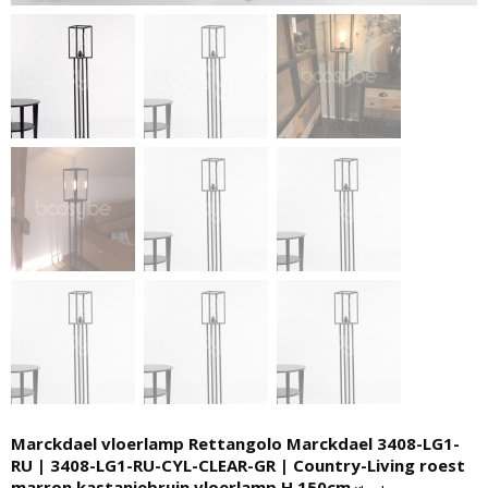
Marckdael vloerlamp Rettangolo Marckdael 3408-LG1-
RU | 3408-LG1-RU-CYL-CLEAR-GR | Country-Living roest
marron kastanjebruin vloerlamp H 150cm