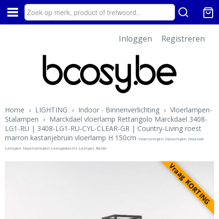
Inloggen
Registreren
Home
›
LIGHTING
›
Indoor - Binnenverlichting
›
Vloerlampen-
Stalampen
›
Marckdael vloerlamp Rettangolo Marckdael 3408-
LG1-RU | 3408-LG1-RU-CYL-CLEAR-GR | Country-Living roest
marron kastanjebruin vloerlamp H 150cm
Vloerlampen Stalampen Staande
Lampen Staanlampen Lampadaires Lampes Raide
Vraag KORTING