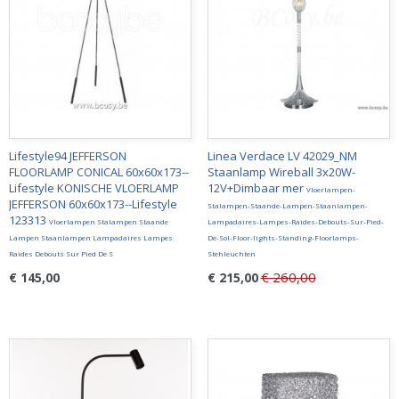
Lifestyle94 JEFFERSON
Linea Verdace LV 42029_NM
FLOORLAMP CONICAL 60x60x173--
Staanlamp Wireball 3x20W-
Lifestyle KONISCHE VLOERLAMP
12V+Dimbaar mer
Vloerlampen-
JEFFERSON 60x60x173--Lifestyle
Stalampen-Staande-Lampen-Staanlampen-
123313
Vloerlampen Stalampen Staande
Lampadaires-Lampes-Raides-Debouts-Sur-Pied-
Lampen Staanlampen Lampadaires Lampes
De-Sol-Floor-lights-Standing-Floorlamps-
Raides Debouts Sur Pied De S
Stehleuchten
€ 260,00
€ 145,00
€ 215,00