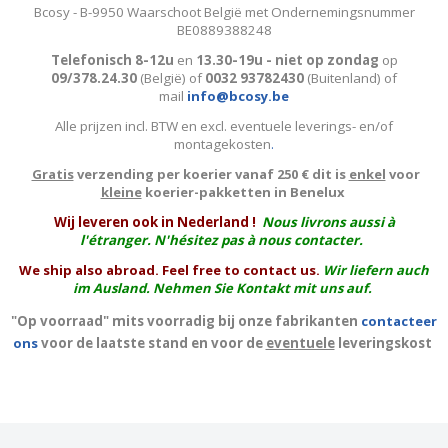
Bcosy - B-9950 Waarschoot België met Ondernemingsnummer
BE0889388248
Telefonisch 8-12u
en
13.30-19u - niet op zondag
op
09/378.24.30
(België)
of
0032 93782430
(Buitenland) of
mail
info@bcosy.be
Alle prijzen incl. BTW en excl. eventuele leverings- en/of
montagekosten
.
Gratis
verzending per koerier vanaf 250 € dit is
enkel
voor
kleine
koerier-pakketten in Benelux
W
ij leveren ook in Nederland !
Nous livrons aussi à
l'
étranger
. N'hésitez pas à nous contacter.
We ship also abroad. Feel free to contact us.
Wir liefern auch
im Ausland. Nehmen Sie Kontakt mit uns auf.
"Op voorraad" mits voorradig bij onze fabrikanten
contacteer
ons
voor de laatste stand en voor de
eventuele
leveringskost