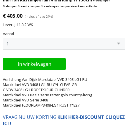
Vloerlampen
Stalampen Staande Lampen Staanlampen Lampadaires Lampes Raide
€ 405,00
(inclusief btw 21%)
Levertijd 1 à 2 WK
Aantal
In winkelwagen
Verlichting Van Dijck Marckdael VVD 3408-LG1-RU
Marckdael VVD 3408-LG1-RU-CYL-CLEAR-GR
C-VDV 3408-LG1-ROESTKLEUR-CILINDER
Marckdael VVD Basis serie rettangolo country-living
Marckdael VVD Serie 3408
Marckdael FLOORLAMP3408-LG1 RUST 1*E27
VRAAG NU UW KORTING
KLIK HIER-DISCOUNT CLIQUEZ
ICI !