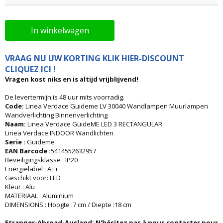
In winkelwagen
VRAAG NU UW KORTING KLIK HIER-DISCOUNT
CLIQUEZ ICI !
Vragen kost niks en is altijd vrijblijvend!
De levertermijn is 48 uur mits voorradig.
Code:
Linea Verdace Guideme LV 30040 Wandlampen Muurlampen
Wandverlichting Binnenverlichting
Naam:
Linea Verdace GuideME LED 3 RECTANGULAR
Linea Verdace INDOOR Wandlichten
Serie :
Guideme
EAN Barcode :
5414552632957
Beveiligingsklasse : IP20
Energielabel : A++
Geschikt voor: LED
Kleur : Alu
MATERIAAL : Aluminium
DIMENSIONS : Hoogte :7 cm / Diepte :18 cm
Etranger-Abroad-Ausland:
N'hésitez pas à nous contacter pour