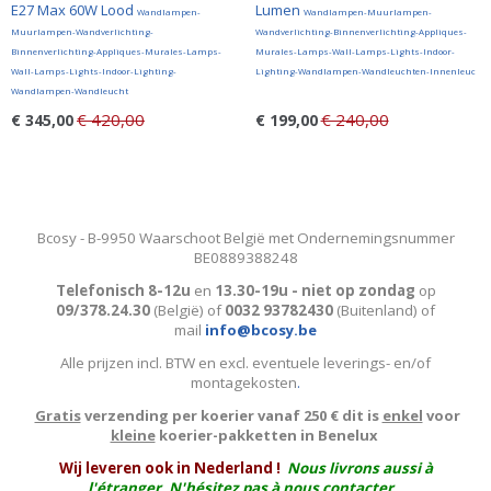
E27 Max 60W Lood
Lumen
Wandlampen-
Wandlampen-Muurlampen-
Muurlampen-Wandverlichting-
Wandverlichting-Binnenverlichting-Appliques-
Binnenverlichting-Appliques-Murales-Lamps-
Murales-Lamps-Wall-Lamps-Lights-Indoor-
Wall-Lamps-Lights-Indoor-Lighting-
Lighting-Wandlampen-Wandleuchten-Innenleuc
Wandlampen-Wandleucht
€ 420,00
€ 240,00
€ 345,00
€ 199,00
Bcosy - B-9950 Waarschoot België met Ondernemingsnummer
BE0889388248
Telefonisch 8-12u
en
13.30-19u - niet op zondag
op
09/378.24.30
(België)
of
0032 93782430
(Buitenland) of
mail
info@bcosy.be
Alle prijzen incl. BTW en excl. eventuele leverings- en/of
montagekosten
.
Gratis
verzending per koerier vanaf 250 € dit is
enkel
voor
kleine
koerier-pakketten in Benelux
W
ij leveren ook in Nederland !
Nous livrons aussi à
l'
étranger
. N'hésitez pas à nous contacter.