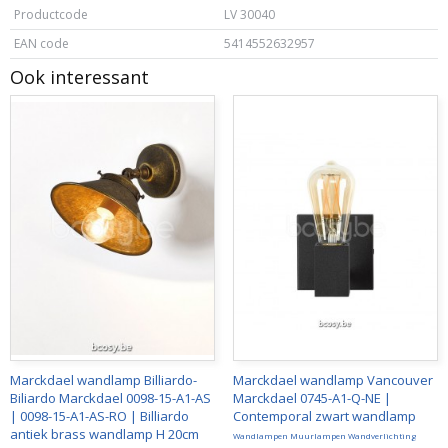
Productcode
LV 30040
EAN code
5414552632957
Ook interessant
Marckdael wandlamp Billiardo-
Marckdael wandlamp Vancouver
Biliardo Marckdael 0098-15-A1-AS
Marckdael 0745-A1-Q-NE |
| 0098-15-A1-AS-RO | Billiardo
Contemporal zwart wandlamp
antiek brass wandlamp H 20cm
Wandlampen Muurlampen Wandverlichting