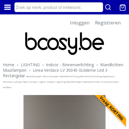
Inloggen
Registreren
Home
›
LIGHTING
›
Indoor - Binnenverlichting
›
Wandlichten-
Muurlampen
›
Linea Verdace LV 30040 GUideme Led 3
Rectangular
Wandlampen-Muurlampen-Wandverlichting-Binnenverlichting-Appliques-
Murales-Lamps-Wall-Lamps-Lights-Indoor-Lighting-Wandlampen-Wandleuchten-Innenleuchten-
aufbau
Vraag KORTING