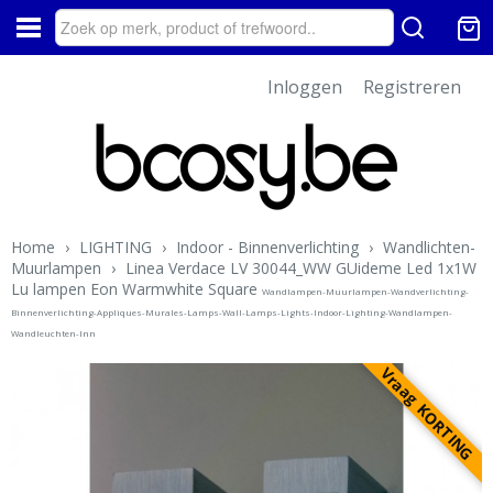
Inloggen
Registreren
Home
›
LIGHTING
›
Indoor - Binnenverlichting
›
Wandlichten-
Muurlampen
›
Linea Verdace LV 30044_WW GUideme Led 1x1W
Lu lampen Eon Warmwhite Square
Wandlampen-Muurlampen-Wandverlichting-
Binnenverlichting-Appliques-Murales-Lamps-Wall-Lamps-Lights-Indoor-Lighting-Wandlampen-
Wandleuchten-Inn
Vraag KORTING