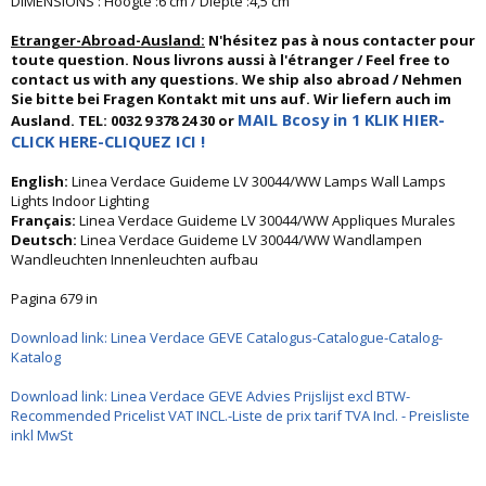
DIMENSIONS : Hoogte :6 cm / Diepte :4,5 cm
Etranger-Abroad-Ausland:
N'hésitez pas à nous contacter pour
toute question. Nous livrons aussi à l'étranger / Feel free to
contact us with any questions. We ship also abroad / Nehmen
Sie bitte bei Fragen Kontakt mit uns auf. Wir liefern auch im
MAIL Bcosy in 1 KLIK HIER-
Ausland. TEL: 0032 9 378 24 30 or
CLICK HERE-CLIQUEZ ICI !
English:
Linea Verdace Guideme LV 30044/WW Lamps Wall Lamps
Lights Indoor Lighting
Français:
Linea Verdace Guideme LV 30044/WW Appliques Murales
Deutsch:
Linea Verdace Guideme LV 30044/WW Wandlampen
Wandleuchten Innenleuchten aufbau
Pagina 679 in
Download link: Linea Verdace GEVE Catalogus-Catalogue-Catalog-
Katalog
Download link: Linea Verdace GEVE Advies Prijslijst excl BTW-
Recommended Pricelist VAT INCL.-Liste de prix tarif TVA Incl. - Preisliste
inkl MwSt