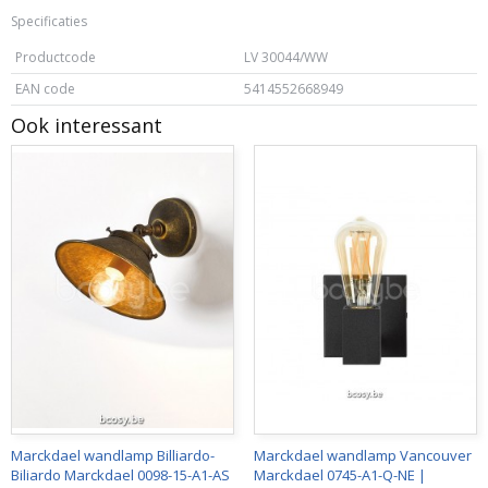
Specificaties
Productcode
LV 30044/WW
EAN code
5414552668949
Ook interessant
Marckdael wandlamp Billiardo-
Marckdael wandlamp Vancouver
Biliardo Marckdael 0098-15-A1-AS
Marckdael 0745-A1-Q-NE |