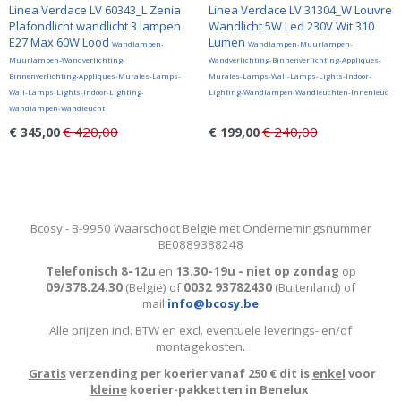
Linea Verdace LV 60343_L Zenia
Linea Verdace LV 31304_W Louvre
Plafondlicht wandlicht 3 lampen
Wandlicht 5W Led 230V Wit 310
E27 Max 60W Lood
Lumen
Wandlampen-
Wandlampen-Muurlampen-
Muurlampen-Wandverlichting-
Wandverlichting-Binnenverlichting-Appliques-
Binnenverlichting-Appliques-Murales-Lamps-
Murales-Lamps-Wall-Lamps-Lights-Indoor-
Wall-Lamps-Lights-Indoor-Lighting-
Lighting-Wandlampen-Wandleuchten-Innenleuc
Wandlampen-Wandleucht
€ 420,00
€ 240,00
€ 345,00
€ 199,00
Bcosy - B-9950 Waarschoot België met Ondernemingsnummer
BE0889388248
Telefonisch 8-12u
en
13.30-19u - niet op zondag
op
09/378.24.30
(België)
of
0032 93782430
(Buitenland) of
mail
info@bcosy.be
Alle prijzen incl. BTW en excl. eventuele leverings- en/of
montagekosten
.
Gratis
verzending per koerier vanaf 250 € dit is
enkel
voor
kleine
koerier-pakketten in Benelux