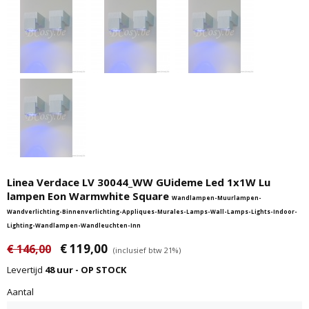
Linea Verdace LV 30044_WW GUideme Led 1x1W Lu
lampen Eon Warmwhite Square
Wandlampen-Muurlampen-
Wandverlichting-Binnenverlichting-Appliques-Murales-Lamps-Wall-Lamps-Lights-Indoor-
Lighting-Wandlampen-Wandleuchten-Inn
€ 119,00
€ 146,00
(inclusief btw 21%)
Levertijd
48 uur - OP STOCK
Aantal