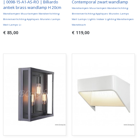
| 0098-15-A1-AS-RO | Billiardo
Contemporal zwart wandlamp
antiek brass wandlamp H 20cm
Wandlampen Muurlampen Wandverlichting
Wandlampen Muurlampen Wandverlichting
Binnenverlichting Appliques Murales Lamps
Binnenverlichting Appliques Murales Lamps
Wall Lamps Lights Indoor Lighting Wandlampen
Wall Lamps Li
Wandleuch
€ 85,00
€ 119,00