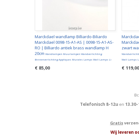
Marckdael wandlamp Billiardo-Biliardo
Marckda
Marckdael 0098-15-A1-AS | 0098-15-A1-AS-
Marckdae
RO | Billiardo antiek brass wandlamp H
zwart w
20cm
Wandlampen Muurlampen Wandverlichting
Wandverlicht
Binnenverlichting Appliques Murales Lamps Wall Lamps Li
Wall Lamps L
€ 85,00
€ 119,0
Bc
Telefonisch 8-12u
en
13.30-
Gratis
verzend
W
ij leveren o