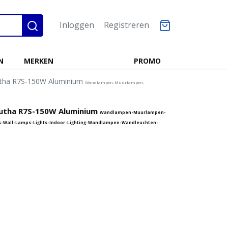
Inloggen
Registreren
N
MERKEN
PROMO
Yutha R7S-150W Aluminium
Wandlampen-Muurlampen-
Yutha R7S-150W Aluminium
Wandlampen-Muurlampen-
ps-Wall-Lamps-Lights-Indoor-Lighting-Wandlampen-Wandleuchten-