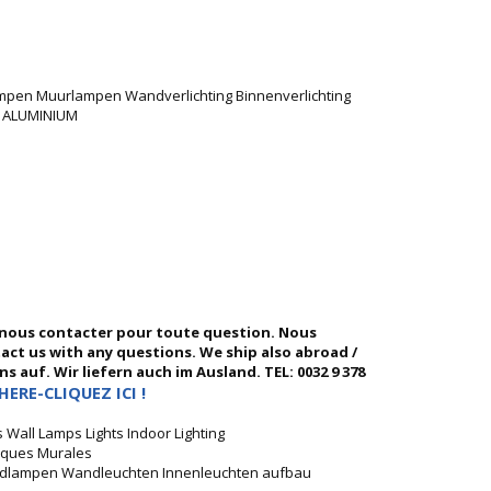
mpen Muurlampen Wandverlichting Binnenverlichting
W ALUMINIUM
 nous contacter pour toute question. Nous
ntact us with any questions. We ship also abroad /
 auf. Wir liefern auch im Ausland. TEL: 0032 9 378
HERE-CLIQUEZ ICI !
Wall Lamps Lights Indoor Lighting
liques Murales
ndlampen Wandleuchten Innenleuchten aufbau