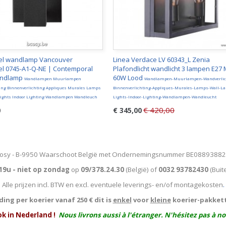
el wandlamp Vancouver
Linea Verdace LV 60343_L Zenia
l 0745-A1-Q-NE | Contemporal
Plafondlicht wandlicht 3 lampen E27
andlamp
60W Lood
Wandlampen Muurlampen
Wandlampen-Muurlampen-Wandverlic
ing Binnenverlichting Appliques Murales Lamps
Binnenverlichting-Appliques-Murales-Lamps-Wall-L
ights Indoor Lighting Wandlampen Wandleuch
Lights-Indoor-Lighting-Wandlampen-Wandleucht
€ 420,00
0
€ 345,00
osy - B-9950 Waarschoot België met Ondernemingsnummer BE0889388
19u - niet op zondag
op
09/378.24.30
(België)
of
0032 93782430
(Buit
Alle prijzen incl. BTW en excl. eventuele leverings- en/of montagekosten
.
ing per koerier vanaf 250 € dit is
enkel
voor
kleine
koerier-pakket
ok in Nederland !
Nous livrons aussi à l'
étranger
. N'hésitez pas à n