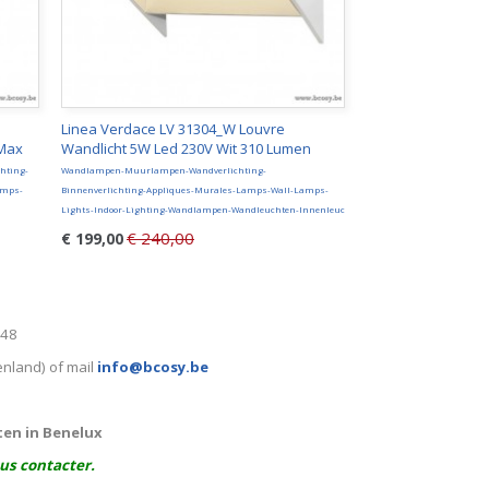
Linea Verdace LV 31304_W Louvre
 Max
Wandlicht 5W Led 230V Wit 310 Lumen
hting-
Wandlampen-Muurlampen-Wandverlichting-
amps-
Binnenverlichting-Appliques-Murales-Lamps-Wall-Lamps-
Lights-Indoor-Lighting-Wandlampen-Wandleuchten-Innenleuc
€ 240,00
€ 199,00
248
enland) of mail
info@bcosy.be
ten in Benelux
ous contacter.