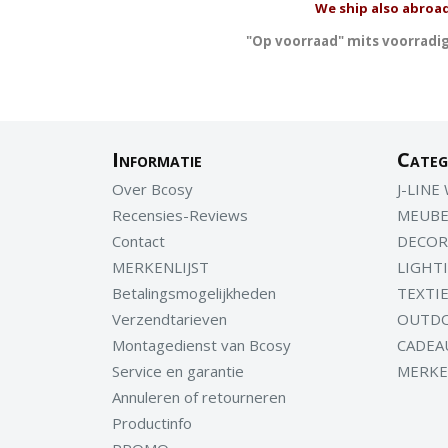
We ship also abroad
"Op voorraad" mits voorradig
Informatie
Categ
Over Bcosy
J-LINE
Recensies-Reviews
MEUBE
Contact
DECOR
MERKENLIJST
LIGHT
Betalingsmogelijkheden
TEXTI
Verzendtarieven
OUTD
Montagedienst van Bcosy
CADEA
Service en garantie
MERK
Annuleren of retourneren
Productinfo