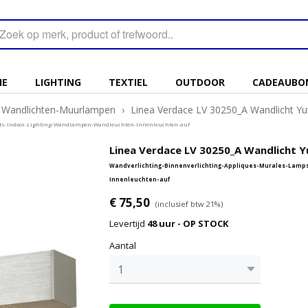
IE
LIGHTING
TEXTIEL
OUTDOOR
CADEAUBO
Wandlichten-Muurlampen
›
Linea Verdace LV 30250_A Wandlicht 
ts-Indoor-Lighting-Wandlampen-Wandleuchten-Innenleuchten-auf
Linea Verdace LV 30250_A Wandlicht 
Wandverlichting-Binnenverlichting-Appliques-Murales-Lam
Innenleuchten-auf
€ 75,50
(inclusief btw 21%)
Levertijd
48 uur - OP STOCK
Aantal