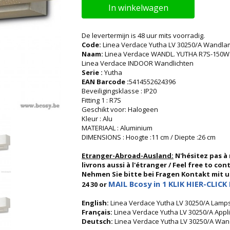
In winkelwagen
De levertermijn is 48 uur mits voorradig.
Code:
Linea Verdace Yutha LV 30250/A Wandla
Naam:
Linea Verdace WANDL. YUTHA R7S-150
Linea Verdace INDOOR Wandlichten
Serie :
Yutha
EAN Barcode :
5414552624396
Beveiligingsklasse : IP20
Fitting 1 : R7S
Geschikt voor: Halogeen
Kleur : Alu
MATERIAAL : Aluminium
DIMENSIONS : Hoogte :11 cm / Diepte :26 cm
Etranger-Abroad-Ausland:
N'hésitez pas à
livrons aussi à l'étranger / Feel free to co
Nehmen Sie bitte bei Fragen Kontakt mit uns
MAIL Bcosy in 1 KLIK HIER-CLICK 
24 30 or
English:
Linea Verdace Yutha LV 30250/A Lamps 
Français:
Linea Verdace Yutha LV 30250/A App
Deutsch:
Linea Verdace Yutha LV 30250/A Wa