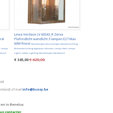
Linea Verdace LV 60343_R Zenia
ral
Plafondlicht wandlicht 3 lampen E27 Max
60W Roest
Wandlampen-Muurlampen-Wandverlichting-
es Lamps
Binnenverlichting-Appliques-Murales-Lamps-Wall-Lamps-
dleuch
Lights-Indoor-Lighting-Wandlampen-Wandleuch
€ 420,00
€ 345,00
248
enland) of mail
info@bcosy.be
ten in Benelux
ous contacter.