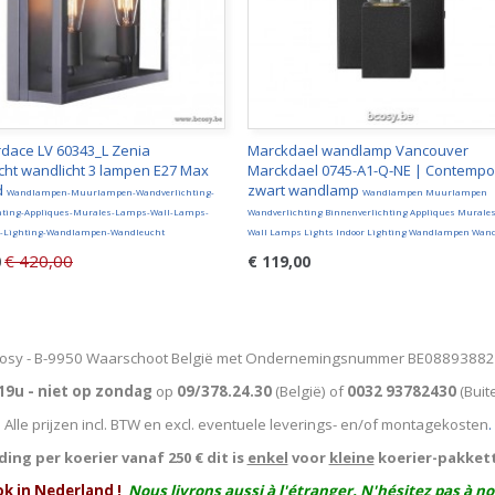
rdace LV 60343_L Zenia
Marckdael wandlamp Vancouver
icht wandlicht 3 lampen E27 Max
Marckdael 0745-A1-Q-NE | Contempo
d
zwart wandlamp
Wandlampen-Muurlampen-Wandverlichting-
Wandlampen Muurlampen
hting-Appliques-Murales-Lamps-Wall-Lamps-
Wandverlichting Binnenverlichting Appliques Mural
r-Lighting-Wandlampen-Wandleucht
Wall Lamps Lights Indoor Lighting Wandlampen Wan
€ 420,00
0
€ 119,00
osy - B-9950 Waarschoot België met Ondernemingsnummer BE0889388
19u - niet op zondag
op
09/378.24.30
(België)
of
0032 93782430
(Buit
Alle prijzen incl. BTW en excl. eventuele leverings- en/of montagekosten
.
ing per koerier vanaf 250 € dit is
enkel
voor
kleine
koerier-pakket
ok in Nederland !
Nous livrons aussi à l'
étranger
. N'hésitez pas à n