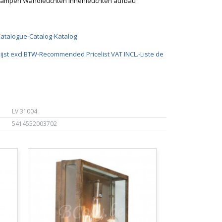
dlampen Wandleuchten Innenleuchten aufbau
Catalogue-Catalog-Katalog
ijst excl BTW-Recommended Pricelist VAT INCL.-Liste de
LV 31004
5414552003702