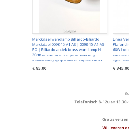
Marckdael wandlamp Billiardo-Biliardo
Linea Ve
Marckdael 0098-15-A1-AS | 0098-15-A1-AS-
Plafondl
RO | Billiardo antiek brass wandlamp H
60W Loo
20cm
Wandlampen Muurlampen Wandverlichting
Binnenverlic
Binnenverlichting Appliques Murales Lamps Wall Lamps Li
Lights-Indoo
€ 85,00
€ 345,0
Bc
Telefonisch 8-12u
en
13.30-
Gratis
verzend
W
ij leveren o