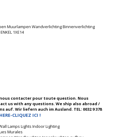
en Muurlampen Wandverlichting Binnenverlichting
 ENKEL 1XE14
 nous contacter pour toute question. Nous
ntact us with any questions. We ship also abroad /
 auf. Wir liefern auch im Ausland. TEL: 0032 9 378
HERE-CLIQUEZ ICI !
ll Lamps Lights Indoor Lighting
ques Murales