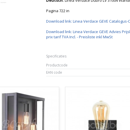
Deutsch:
Linea Verdace Dubro LV 31004 Wan
Pagina 722 in
Download link: Linea Verdace GEVE Catalogus-
Download link: Linea Verdace GEVE Advies Prijsl
prix tarif TVA Incl. - Preisliste inkl MwSt
Specificaties
Productcode
EAN code