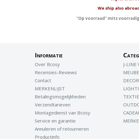
We ship also abroad
"Op voorraad" mits voorradig
Informatie
Categ
Over Bcosy
J-LINE
Recensies-Reviews
MEUBE
Contact
DECOR
MERKENLIJST
LIGHT
Betalingsmogelijkheden
TEXTI
Verzendtarieven
OUTD
Montagedienst van Bcosy
CADEA
Service en garantie
MERK
Annuleren of retourneren
Productinfo