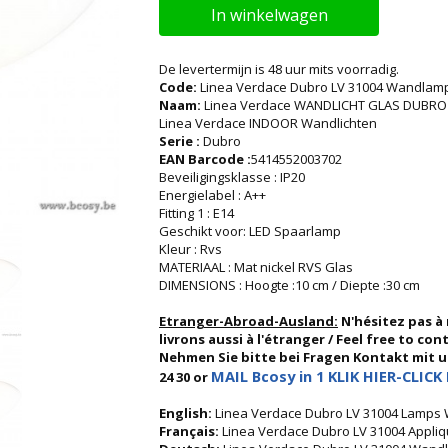
In winkelwagen
De levertermijn is 48 uur mits voorradig.
Code:
Linea Verdace Dubro LV 31004 Wandlamp
Naam:
Linea Verdace WANDLICHT GLAS DUBRO
Linea Verdace INDOOR Wandlichten
Serie :
Dubro
EAN Barcode :
5414552003702
Beveiligingsklasse : IP20
Energielabel : A++
Fitting 1 : E14
Geschikt voor: LED Spaarlamp
Kleur : Rvs
MATERIAAL : Mat nickel RVS Glas
DIMENSIONS : Hoogte :10 cm / Diepte :30 cm
Etranger-Abroad-Ausland:
N'hésitez pas à
livrons aussi à l'étranger / Feel free to co
Nehmen Sie bitte bei Fragen Kontakt mit uns
MAIL Bcosy in 1 KLIK HIER-CLICK 
24 30 or
English:
Linea Verdace Dubro LV 31004 Lamps Wa
Français:
Linea Verdace Dubro LV 31004 Appli