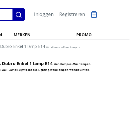
Inloggen
Registreren
N
MERKEN
PROMO
 Dubro Enkel 1 lamp E14
Wandlampen-Muurlampen-
s Dubro Enkel 1 lamp E14
Wandlampen-Muurlampen-
ps-Wall-Lamps-Lights-Indoor-Lighting-Wandlampen-Wandleuchten-