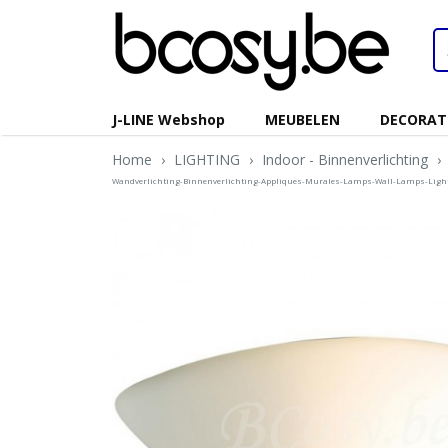
J-LINE Webshop
MEUBELEN
DECORAT
Home
›
LIGHTING
›
Indoor - Binnenverlichting
›
Wandverlichting-Binnenverlichting-Appliques-Murales-Lamps-Wall-Lamps-Lig