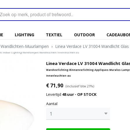
IE
LIGHTING
TEXTIEL
OUTDOOR
CADEAUBO
Wandlichten-Muurlampen
›
Linea Verdace LV 31004 Wandlicht Glas
hts-Indoor-Lighting-Wandlampen-Wandleuchten-Innenleuchten-au
Linea Verdace LV 31004 Wandlicht Gla
Wandverlichting-Binnenverlichting-Appliques-Murales-Lam
Innenleuchten-au
€ 71,90
(inclusief btw 21%)
Levertijd
48 uur - OP STOCK
Aantal