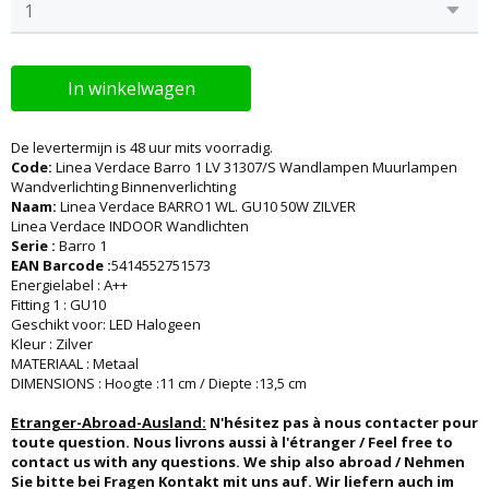
In winkelwagen
De levertermijn is 48 uur mits voorradig.
Code:
Linea Verdace Barro 1 LV 31307/S Wandlampen Muurlampen
Wandverlichting Binnenverlichting
Naam:
Linea Verdace BARRO1 WL. GU10 50W ZILVER
Linea Verdace INDOOR Wandlichten
Serie :
Barro 1
EAN Barcode :
5414552751573
Energielabel : A++
Fitting 1 : GU10
Geschikt voor: LED Halogeen
Kleur : Zilver
MATERIAAL : Metaal
DIMENSIONS : Hoogte :11 cm / Diepte :13,5 cm
Etranger-Abroad-Ausland:
N'hésitez pas à nous contacter pour
toute question. Nous livrons aussi à l'étranger / Feel free to
contact us with any questions. We ship also abroad / Nehmen
Sie bitte bei Fragen Kontakt mit uns auf. Wir liefern auch im