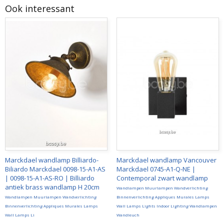
Ook interessant
Marckdael wandlamp Billiardo-
Marckdael wandlamp Vancouver
Biliardo Marckdael 0098-15-A1-AS
Marckdael 0745-A1-Q-NE |
| 0098-15-A1-AS-RO | Billiardo
Contemporal zwart wandlamp
antiek brass wandlamp H 20cm
Wandlampen Muurlampen Wandverlichting
Wandlampen Muurlampen Wandverlichting
Binnenverlichting Appliques Murales Lamps
Binnenverlichting Appliques Murales Lamps
Wall Lamps Lights Indoor Lighting Wandlampen
Wall Lamps Li
Wandleuch