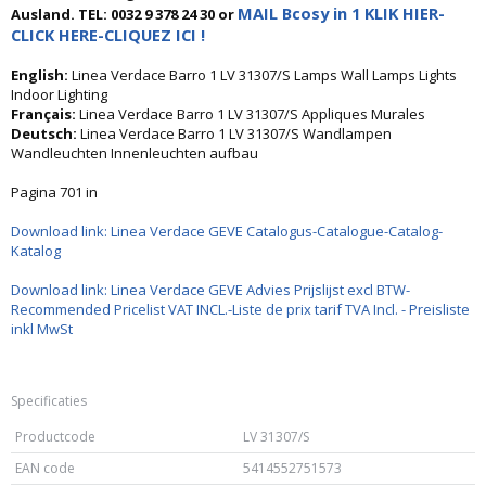
MAIL Bcosy in 1 KLIK HIER-
Ausland. TEL: 0032 9 378 24 30 or
CLICK HERE-CLIQUEZ ICI !
English:
Linea Verdace Barro 1 LV 31307/S Lamps Wall Lamps Lights
Indoor Lighting
Français:
Linea Verdace Barro 1 LV 31307/S Appliques Murales
Deutsch:
Linea Verdace Barro 1 LV 31307/S Wandlampen
Wandleuchten Innenleuchten aufbau
Pagina 701 in
Download link: Linea Verdace GEVE Catalogus-Catalogue-Catalog-
Katalog
Download link: Linea Verdace GEVE Advies Prijslijst excl BTW-
Recommended Pricelist VAT INCL.-Liste de prix tarif TVA Incl. - Preisliste
inkl MwSt
Specificaties
Productcode
LV 31307/S
EAN code
5414552751573