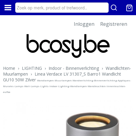
Inloggen
Registreren
Home
›
LIGHTING
›
Indoor - Binnenverlichting
›
Wandlichten-
Muurlampen
›
Linea Verdace LV 31307_S Barro1 Wandlicht
GU10 50W Zilver
Wandlampen-Muurlampen-Wandverlichting-Binnenverlichting-Appliques-
Murales-Lamps-Wall-Lamps-Lights-Indoor-Lighting-Wandlampen-Wandleuchten-Innenleuchten-
aufba