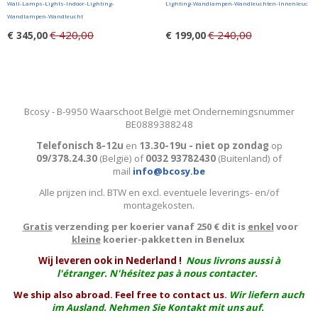
Wall-Lamps-Lights-Indoor-Lighting-
Lighting-Wandlampen-Wandleuchten-Innenleuc
Wandlampen-Wandleucht
€ 420,00
€ 240,00
€ 345,00
€ 199,00
Bcosy - B-9950 Waarschoot België met Ondernemingsnummer
BE0889388248
Telefonisch 8-12u
en
13.30-19u - niet op zondag
op
09/378.24.30
(België)
of
0032 93782430
(Buitenland) of
mail
info@bcosy.be
Alle prijzen incl. BTW en excl. eventuele leverings- en/of
montagekosten
.
Gratis
verzending per koerier vanaf 250 € dit is
enkel
voor
kleine
koerier-pakketten in Benelux
W
ij leveren ook in Nederland !
Nous livrons aussi à
l'
étranger
. N'hésitez pas à nous contacter.
We ship also abroad. Feel free to contact us.
Wir liefern auch
im Ausland. Nehmen Sie Kontakt mit uns auf.