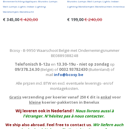
Binnenverlichting-Appliques-Murales-Lamps-
Murales-Lamps-Wall-Lamps-Lights-Indoor-
Wall-Lamps-Lights-Indoor-Lighting-
Lighting-Wandlampen-Wandleuchten-Innenleuc
Wandlampen-Wandleucht
€ 420,00
€ 240,00
€ 345,00
€ 199,00
Bcosy - B-9950 Waarschoot België met Ondernemingsnummer
BE0889388248
Telefonisch 8-12u
en
13.30-19u - niet op zondag
op
09/378.24.30
(België)
of
0032 93782430
(Buitenland) of
mail
info@bcosy.be
Alle prijzen incl. BTW en excl. eventuele leverings- en/of
montagekosten
.
Gratis
verzending per koerier vanaf 250 € dit is
enkel
voor
kleine
koerier-pakketten in Benelux
W
ij leveren ook in Nederland !
Nous livrons aussi à
l'
étranger
. N'hésitez pas à nous contacter.
We ship also abroad. Feel free to contact us.
Wir liefern auch