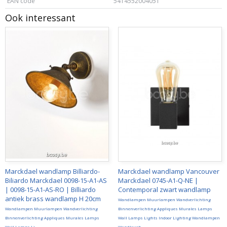
EAN code
5414552004051
Ook interessant
Marckdael wandlamp Billiardo-
Marckdael wandlamp Vancouver
Biliardo Marckdael 0098-15-A1-AS
Marckdael 0745-A1-Q-NE |
| 0098-15-A1-AS-RO | Billiardo
Contemporal zwart wandlamp
antiek brass wandlamp H 20cm
Wandlampen Muurlampen Wandverlichting
Wandlampen Muurlampen Wandverlichting
Binnenverlichting Appliques Murales Lamps
Binnenverlichting Appliques Murales Lamps
Wall Lamps Lights Indoor Lighting Wandlampen
Wall Lamps Li
Wandleuch