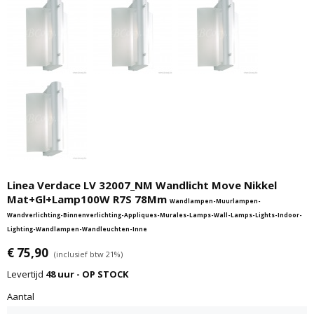
Linea Verdace LV 32007_NM Wandlicht Move Nikkel
Mat+Gl+Lamp100W R7S 78Mm
Wandlampen-Muurlampen-
Wandverlichting-Binnenverlichting-Appliques-Murales-Lamps-Wall-Lamps-Lights-Indoor-
Lighting-Wandlampen-Wandleuchten-Inne
€ 75,90
(inclusief btw 21%)
Levertijd
48 uur - OP STOCK
Aantal