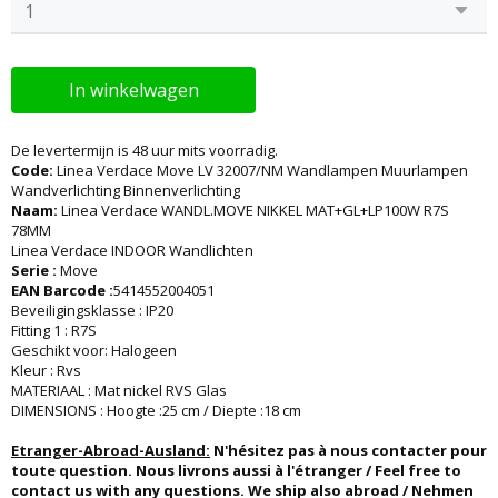
In winkelwagen
De levertermijn is 48 uur mits voorradig.
Code:
Linea Verdace Move LV 32007/NM Wandlampen Muurlampen
Wandverlichting Binnenverlichting
Naam:
Linea Verdace WANDL.MOVE NIKKEL MAT+GL+LP100W R7S
78MM
Linea Verdace INDOOR Wandlichten
Serie :
Move
EAN Barcode :
5414552004051
Beveiligingsklasse : IP20
Fitting 1 : R7S
Geschikt voor: Halogeen
Kleur : Rvs
MATERIAAL : Mat nickel RVS Glas
DIMENSIONS : Hoogte :25 cm / Diepte :18 cm
Etranger-Abroad-Ausland:
N'hésitez pas à nous contacter pour
toute question. Nous livrons aussi à l'étranger / Feel free to
contact us with any questions. We ship also abroad / Nehmen