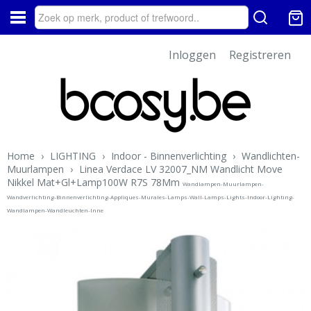
Inloggen
Registreren
Home
›
LIGHTING
›
Indoor - Binnenverlichting
›
Wandlichten-
Muurlampen
›
Linea Verdace LV 32007_NM Wandlicht Move
Nikkel Mat+Gl+Lamp100W R7S 78Mm
Wandlampen-Muurlampen-
Wandverlichting-Binnenverlichting-Appliques-Murales-Lamps-Wall-Lamps-Lights-Indoor-Lighting-
Wandlampen-Wandleuchten-Inne