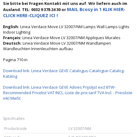
Sie bitte bei Fragen Kontakt mit uns auf. Wir liefern auch im
MAIL Bcosy in 1 KLIK HIER-
Ausland. TEL: 0032 9 378 24 30 or
CLICK HERE-CLIQUEZ ICI !
English:
Linea Verdace Move LV 32007/NM Lamps Wall Lamps Lights
Indoor Lighting
Français:
Linea Verdace Move LV 32007/NM Appliques Murales
Deutsch:
Linea Verdace Move LV 32007/NM Wandlampen
Wandleuchten Innenleuchten aufbau
Pagina 710 in
Download link: Linea Verdace GEVE Catalogus-Catalogue-Catalog-
Katalog
Download link: Linea Verdace GEVE Advies Prijslijst excl BTW-
Recommended Pricelist VAT INCL.-Liste de prix tarif TVA Incl. - Preisliste
inkl MwSt
Specificaties
Productcode
LV 32007/NM