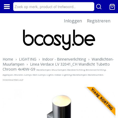
Inloggen
Registreren
Home
›
LIGHTING
›
Indoor - Binnenverlichting
›
Wandlichten-
Muurlampen
›
Linea Verdace LV 32041_CH Wandlicht Tubetto
Chroom 4x40W-G9
Wandlampen-Muurlampen-Wandverlichting-Binnenverlichting-
Appliques-Murales-Lamps-Wall-Lamps-Lights-Indoor-Lighting-Wandlampen-Wandleuchten-
Innenleuchten-auf
Vraag KORTING