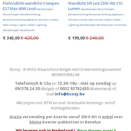
Plafondlicht wandlicht 3 lampen
Wandlicht 5W Led 230V Wit 310
E27 Max 60W Lood
Lumen
Wandlampen-
Wandlampen-Muurlampen-
Muurlampen-Wandverlichting-
Wandverlichting-Binnenverlichting-Appliques-
Binnenverlichting-Appliques-Murales-Lamps-
Murales-Lamps-Wall-Lamps-Lights-Indoor-
Wall-Lamps-Lights-Indoor-Lighting-
Lighting-Wandlampen-Wandleuchten-Innenleuc
Wandlampen-Wandleucht
€ 420,00
€ 240,00
€ 345,00
€ 199,00
Bcosy - B-9950 Waarschoot België met Ondernemingsnummer
BE0889388248
Telefonisch 8-12u
en
13.30-19u - niet op zondag
op
09/378.24.30
(België)
of
0032 93782430
(Buitenland) of
mail
info@bcosy.be
Alle prijzen incl. BTW en excl. eventuele leverings- en/of
montagekosten
.
Gratis
verzending per koerier vanaf 250 € dit is
enkel
voor
kleine
koerier-pakketten in Benelux
W
ij leveren ook in Nederland !
Nous livrons aussi à