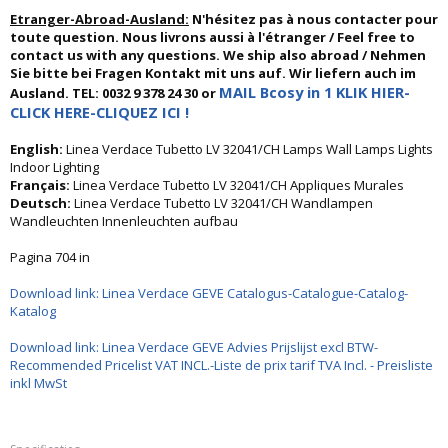
Etranger-Abroad-Ausland:
N'hésitez pas à nous contacter pour
toute question. Nous livrons aussi à l'étranger / Feel free to
contact us with any questions. We ship also abroad / Nehmen
Sie bitte bei Fragen Kontakt mit uns auf. Wir liefern auch im
MAIL Bcosy in 1 KLIK HIER-
Ausland. TEL: 0032 9 378 24 30 or
CLICK HERE-CLIQUEZ ICI !
English:
Linea Verdace Tubetto LV 32041/CH Lamps Wall Lamps Lights
Indoor Lighting
Français:
Linea Verdace Tubetto LV 32041/CH Appliques Murales
Deutsch:
Linea Verdace Tubetto LV 32041/CH Wandlampen
Wandleuchten Innenleuchten aufbau
Pagina 704 in
Download link: Linea Verdace GEVE Catalogus-Catalogue-Catalog-
Katalog
Download link: Linea Verdace GEVE Advies Prijslijst excl BTW-
Recommended Pricelist VAT INCL.-Liste de prix tarif TVA Incl. - Preisliste
inkl MwSt