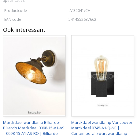
Specificaties
Productcode
LV 32041/CH
EAN code
5414552637662
Ook interessant
Marckdael wandlamp Billiardo-
Marckdael wandlamp Vancouver
Biliardo Marckdael 0098-15-A1-AS
Marckdael 0745-A1-Q-NE |
| 0098-15-A1-AS-RO | Billiardo
Contemporal zwart wandlamp