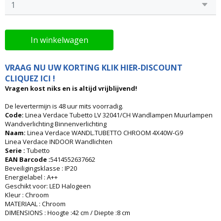
In winkelwagen
VRAAG NU UW KORTING KLIK HIER-DISCOUNT
CLIQUEZ ICI !
Vragen kost niks en is altijd vrijblijvend!
De levertermijn is 48 uur mits voorradig.
Code:
Linea Verdace Tubetto LV 32041/CH Wandlampen Muurlampen
Wandverlichting Binnenverlichting
Naam:
Linea Verdace WANDL.TUBETTO CHROOM 4X40W-G9
Linea Verdace INDOOR Wandlichten
Serie :
Tubetto
EAN Barcode :
5414552637662
Beveiligingsklasse : IP20
Energielabel : A++
Geschikt voor: LED Halogeen
Kleur : Chroom
MATERIAAL : Chroom
DIMENSIONS : Hoogte :42 cm / Diepte :8 cm