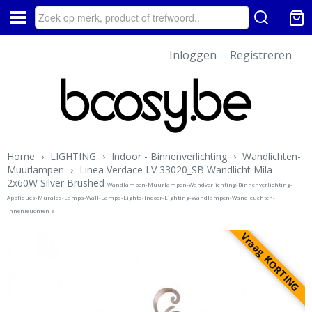
Inloggen
Registreren
Home
›
LIGHTING
›
Indoor - Binnenverlichting
›
Wandlichten-
Muurlampen
›
Linea Verdace LV 33020_SB Wandlicht Mila
2x60W Silver Brushed
Wandlampen-Muurlampen-Wandverlichting-Binnenverlichting-
Appliques-Murales-Lamps-Wall-Lamps-Lights-Indoor-Lighting-Wandlampen-Wandleuchten-
Innenleuchten-a
Vraag KORTING