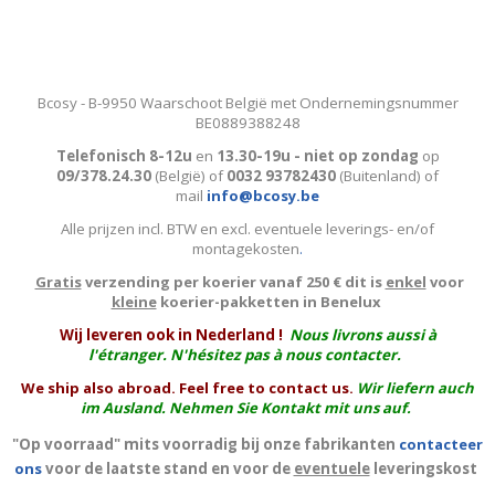
Bcosy - B-9950 Waarschoot België met Ondernemingsnummer
BE0889388248
Telefonisch 8-12u
en
13.30-19u - niet op zondag
op
09/378.24.30
(België)
of
0032 93782430
(Buitenland) of
mail
info@bcosy.be
Alle prijzen incl. BTW en excl. eventuele leverings- en/of
montagekosten
.
Gratis
verzending per koerier vanaf 250 € dit is
enkel
voor
kleine
koerier-pakketten in Benelux
W
ij leveren ook in Nederland !
Nous livrons aussi à
l'
étranger
. N'hésitez pas à nous contacter.
We ship also abroad. Feel free to contact us.
Wir liefern auch
im Ausland. Nehmen Sie Kontakt mit uns auf.
"Op voorraad" mits voorradig bij onze fabrikanten
contacteer
ons
voor de laatste stand en voor de
eventuele
leveringskost