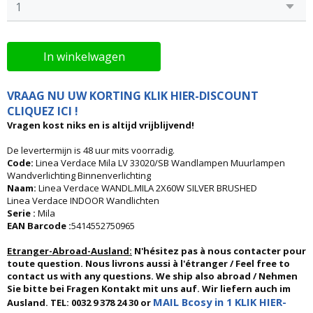
In winkelwagen
VRAAG NU UW KORTING KLIK HIER-DISCOUNT
CLIQUEZ ICI !
Vragen kost niks en is altijd vrijblijvend!
De levertermijn is 48 uur mits voorradig.
Code:
Linea Verdace Mila LV 33020/SB Wandlampen Muurlampen
Wandverlichting Binnenverlichting
Naam:
Linea Verdace WANDL.MILA 2X60W SILVER BRUSHED
Linea Verdace INDOOR Wandlichten
Serie :
Mila
EAN Barcode :
5414552750965
Etranger-Abroad-Ausland:
N'hésitez pas à nous contacter pour
toute question. Nous livrons aussi à l'étranger / Feel free to
contact us with any questions. We ship also abroad / Nehmen
Sie bitte bei Fragen Kontakt mit uns auf. Wir liefern auch im
MAIL Bcosy in 1 KLIK HIER-
Ausland. TEL: 0032 9 378 24 30 or