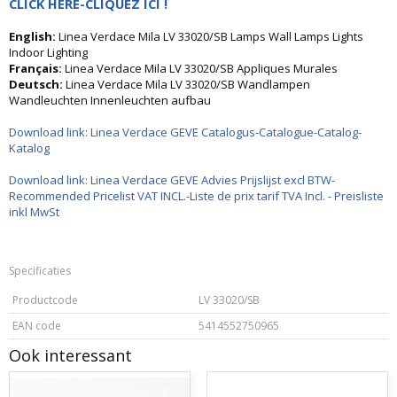
CLICK HERE-CLIQUEZ ICI !
English:
Linea Verdace Mila LV 33020/SB Lamps Wall Lamps Lights
Indoor Lighting
Français:
Linea Verdace Mila LV 33020/SB Appliques Murales
Deutsch:
Linea Verdace Mila LV 33020/SB Wandlampen
Wandleuchten Innenleuchten aufbau
Download link: Linea Verdace GEVE Catalogus-Catalogue-Catalog-
Katalog
Download link: Linea Verdace GEVE Advies Prijslijst excl BTW-
Recommended Pricelist VAT INCL.-Liste de prix tarif TVA Incl. - Preisliste
inkl MwSt
Specificaties
Productcode
LV 33020/SB
EAN code
5414552750965
Ook interessant