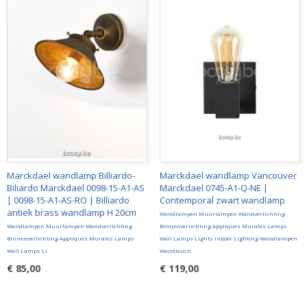
Marckdael wandlamp Billiardo-
Marckdael wandlamp Vancouver
Biliardo Marckdael 0098-15-A1-AS
Marckdael 0745-A1-Q-NE |
| 0098-15-A1-AS-RO | Billiardo
Contemporal zwart wandlamp
antiek brass wandlamp H 20cm
Wandlampen Muurlampen Wandverlichting
Wandlampen Muurlampen Wandverlichting
Binnenverlichting Appliques Murales Lamps
Binnenverlichting Appliques Murales Lamps
Wall Lamps Lights Indoor Lighting Wandlampen
Wall Lamps Li
Wandleuch
€ 85,00
€ 119,00