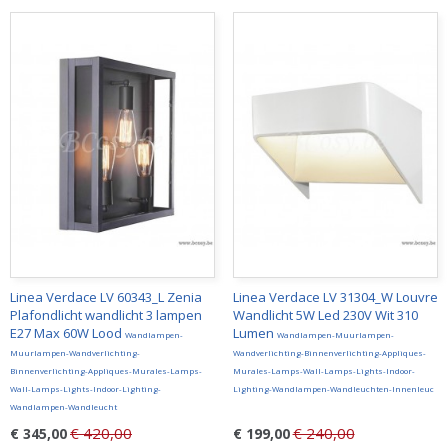
Linea Verdace LV 60343_L Zenia
Linea Verdace LV 31304_W Louvre
Plafondlicht wandlicht 3 lampen
Wandlicht 5W Led 230V Wit 310
E27 Max 60W Lood
Lumen
Wandlampen-
Wandlampen-Muurlampen-
Muurlampen-Wandverlichting-
Wandverlichting-Binnenverlichting-Appliques-
Binnenverlichting-Appliques-Murales-Lamps-
Murales-Lamps-Wall-Lamps-Lights-Indoor-
Wall-Lamps-Lights-Indoor-Lighting-
Lighting-Wandlampen-Wandleuchten-Innenleuc
Wandlampen-Wandleucht
€ 420,00
€ 240,00
€ 345,00
€ 199,00