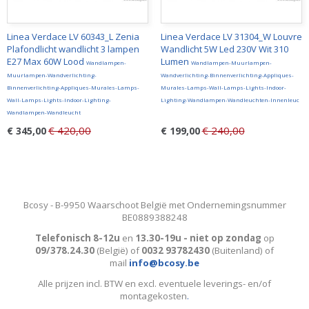
Linea Verdace LV 60343_L Zenia
Linea Verdace LV 31304_W Louvre
Plafondlicht wandlicht 3 lampen
Wandlicht 5W Led 230V Wit 310
E27 Max 60W Lood
Lumen
Wandlampen-
Wandlampen-Muurlampen-
Muurlampen-Wandverlichting-
Wandverlichting-Binnenverlichting-Appliques-
Binnenverlichting-Appliques-Murales-Lamps-
Murales-Lamps-Wall-Lamps-Lights-Indoor-
Wall-Lamps-Lights-Indoor-Lighting-
Lighting-Wandlampen-Wandleuchten-Innenleuc
Wandlampen-Wandleucht
€ 420,00
€ 240,00
€ 345,00
€ 199,00
Bcosy - B-9950 Waarschoot België met Ondernemingsnummer
BE0889388248
Telefonisch 8-12u
en
13.30-19u - niet op zondag
op
09/378.24.30
(België)
of
0032 93782430
(Buitenland) of
mail
info@bcosy.be
Alle prijzen incl. BTW en excl. eventuele leverings- en/of
montagekosten
.