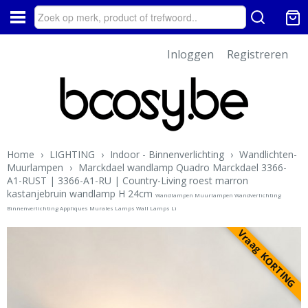
Inloggen
Registreren
Home
›
LIGHTING
›
Indoor - Binnenverlichting
›
Wandlichten-
Muurlampen
›
Marckdael wandlamp Quadro Marckdael 3366-
A1-RUST | 3366-A1-RU | Country-Living roest marron
kastanjebruin wandlamp H 24cm
Wandlampen Muurlampen Wandverlichting
Binnenverlichting Appliques Murales Lamps Wall Lamps Li
Vraag KORTING