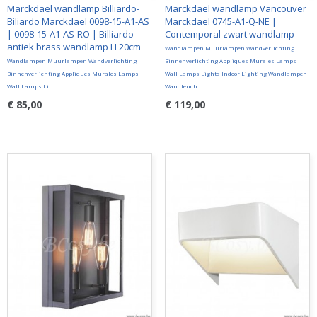
Marckdael wandlamp Billiardo-
Marckdael wandlamp Vancouver
Biliardo Marckdael 0098-15-A1-AS
Marckdael 0745-A1-Q-NE |
| 0098-15-A1-AS-RO | Billiardo
Contemporal zwart wandlamp
antiek brass wandlamp H 20cm
Wandlampen Muurlampen Wandverlichting
Wandlampen Muurlampen Wandverlichting
Binnenverlichting Appliques Murales Lamps
Binnenverlichting Appliques Murales Lamps
Wall Lamps Lights Indoor Lighting Wandlampen
Wall Lamps Li
Wandleuch
€ 85,00
€ 119,00