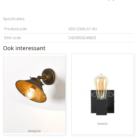
Specificaties
Productcode
VDV-3366-A1-RU
EAN code
5420059246825
Ook interessant