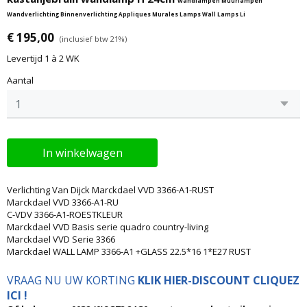
Wandlampen Muurlampen
Wandverlichting Binnenverlichting Appliques Murales Lamps Wall Lamps Li
€ 195,00
(inclusief btw 21%)
Levertijd 1 à 2 WK
Aantal
In winkelwagen
Verlichting Van Dijck Marckdael VVD 3366-A1-RUST
Marckdael VVD 3366-A1-RU
C-VDV 3366-A1-ROESTKLEUR
Marckdael VVD Basis serie quadro country-living
Marckdael VVD Serie 3366
Marckdael WALL LAMP 3366-A1 +GLASS 22.5*16 1*E27 RUST
VRAAG NU UW KORTING
KLIK HIER-DISCOUNT CLIQUEZ
ICI !