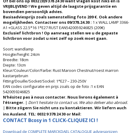
Of bel ons op 0032 (0)9 378 24 30 want vragen kost niks en is
VRIJBLIJVEND ! We geven altijd de laagste prijsgarantie en
bovendien persoonlijk advies.
Basisadviesprijs zoals samenstelling foto 209 €. Ook andere
mogelijkheden. Contacteer ons 09/378.24.30 :
1 x WALL LAMP 3366-
A1 +GLASS 22.5*16 1*E27 RUST EAN5420059246825 (209€)
Exclusief lichtbron ! Op aanvraag stellen we u de gepaste
lichtbron voor zodat u niet zelf op zoek moet gaan.
Soort: wandlamp
Hoogte/height: 24cm
Breedte: 18cm
Diepte: 13cm
Kleur/Couleur/Color/Farbe: Rust Maroon Chestnut/roest marron
kastanjebruin
Fitting/Douille/Socket/Sockel: 1*E27 – 230-250V
EAN codes configuratie en prijs zoals op de foto :1 x EAN
5420059246825
N'hésitez pas à nous contacter. Nous livrons également à
l'étranger.
|
Don't hesitate to contact us. We also deliver also abroad.
|
Bitte zögern Sie nicht uns zu kontaktieren. Wir liefern auch
ins Ausland. TEL: 0032 9 378 24 30 or Mail:
CONTACT Bcosy in 1 CLICK-CLIQUEZ ICI !
Download de COMPLETE MARCKDAEL CATALOGUE adviesprijzen