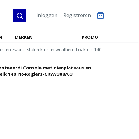
Inloggen
Registreren
N
MERKEN
PROMO
s en zwarte stalen kruis in weathered oak-eik 140
onteverdi Console met dienplateaus en
-eik 140 PR-Rogiers-CRW/388/03