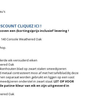
au's
SCOUNT CLIQUEZ ICI !
oven een (kortings)prijs inclusief levering !
di 140 Console Weathered Oak
shop.
derde eik-verouderd eiken
hered Oak
ikenhouten blad op zwart stalen smeedijzeren
 metaal contrasteert mooi af met het tafelblad.Bij deze
nen separaat worden gebruikt en liggen op een vast
meedijzeren onderstel in zwart staal.
LET OP VOOR
patine-kleur van eik en zijn uitgevoerd in
thered Oak