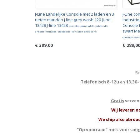
J-Line Landelijke Console met 2 laden en 3
J-Line co
rieten manden j line grey wash 120 JLine
industri
13428 J-line 13428
Console 
consoles-wandtafels-tables-de-
zwart Met
drapier-murales-sidetables-konsolen-endtische
consoles-wand
€ 399,00
€ 289,0
Bc
Telefonisch 8-12u
en
13.30-
Gratis
verzend
W
ij leveren o
We ship also abroad
"Op voorraad" mits voorradig