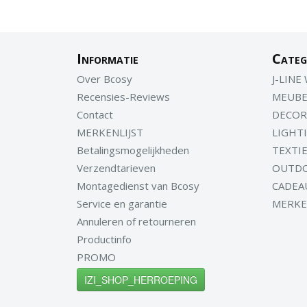
Informatie
Categ
Over Bcosy
J-LINE
Recensies-Reviews
MEUBE
Contact
DECOR
MERKENLIJST
LIGHT
Betalingsmogelijkheden
TEXTI
Verzendtarieven
OUTD
Montagedienst van Bcosy
CADEA
Service en garantie
MERK
Annuleren of retourneren
Productinfo
PROMO
IZI_SHOP_HERROEPING