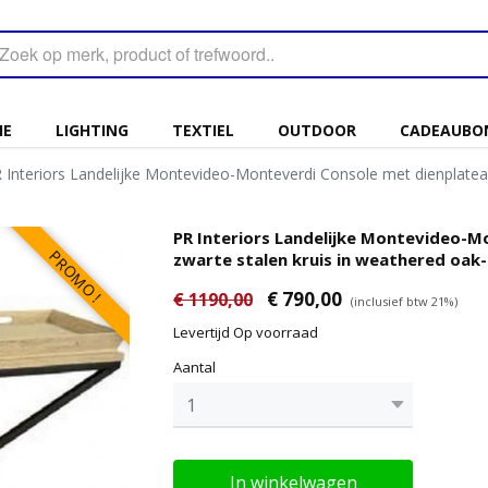
IE
LIGHTING
TEXTIEL
OUTDOOR
CADEAUBO
 Interiors Landelijke Montevideo-Monteverdi Console met dienplateau
PR Interiors Landelijke Montevideo-M
PROMO !
zwarte stalen kruis in weathered oak
€ 790,00
€ 1190,00
(inclusief btw 21%)
Levertijd Op voorraad
Aantal
In winkelwagen