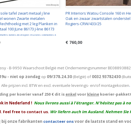
nsole tafel zwart metaal j line
PR Interiors Watou Console 160 in He
eel wonen Zwarte metalen
Oak en zwaar zwartstalen onderstel
Rechthoekig met 2 leg Planken in
Rogiers-CRW/433/25
aal 100 JLine 86173 J-line 86173
tafels-tables-de-drapier-murales-sidetables-k
0
€ 760,00
osy - B-9950 Waarschoot België met Ondernemingsnummer BE0889388
19u - niet op zondag
op
09/378.24.30
(België)
of
0032 93782430
(Buit
Alle prijzen incl. BTW en excl. eventuele leverings- en/of montagekosten
.
ing per koerier vanaf 250 € dit is
enkel
voor
kleine
koerier-pakket
ok in Nederland !
Nous livrons aussi à l'
étranger
. N'hésitez pas à n
. Feel free to contact us.
Wir liefern auch im Ausland. Nehmen Sie 
 bij onze fabrikanten
contacteer ons
voor de laatste stand en vo