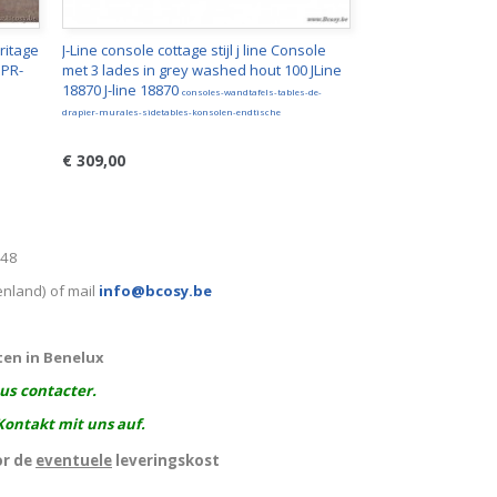
ritage
J-Line console cottage stijl j line Console
 PR-
met 3 lades in grey washed hout 100 JLine
18870 J-line 18870
consoles-wandtafels-tables-de-
drapier-murales-sidetables-konsolen-endtische
€ 309,00
248
enland) of mail
info@bcosy.be
ten in Benelux
ous contacter.
Kontakt mit uns auf.
or de
eventuele
leveringskost