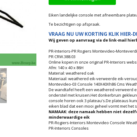
Eiken landelijke console met afneembare plate
Te bezichtigen op afspraak.
VRAAG NU UW KORTING KLIK HIER-DI
Wij geven op aanvraag via de link-mail hierb
PR-Interiors-PR Rogiers Montevideo-Montever
PR CRW.388.03
Online kopen in onze original PR-Interiors web
Afm: 140 x 40 x 86H
Material: weathered oak
Materiaal: weathered eik-verweerde eik-verou
Montevideo-03 Console 140X40Xh86 Cms Weat
De wandtafel heeft een weathered verweerd e
onderstel met kruisen.Het donkerbruin gekleurd
console horen ook 3 plateau's.De plateaus kun
eiken blad dat een mooi geheel vormt met het s
NAMAAK: deze namaak hebben niet dezelfde 
minderwaardige eik
PR-Rogiers-Interiors Montevideo Console Wea
PR-Interiors Consoles