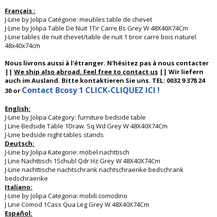
Français :
J-Line by Jolipa Catégorie: meubles table de chevet
J-Line by Jolipa Table De Nuit 1Tir Carre Bs Grey W 48X40X74Cm
J-Line tables de nuit chevet/table de nuit 1 tiroir carre bois naturel
48x40x74cm
Nous livrons aussi à l'étranger. N'hésitez pas à nous contacter
||
We ship also abroad. Feel free to contact us
|| Wir liefern
auch im Ausland. Bitte kontaktieren Sie uns. TEL: 0032 9 378 24
Contact Bcosy 1 CLICK-CLIQUEZ ICI !
30 or
English:
J-Line by Jolipa Category: furniture bedside table
J Line Bedside Table 1Draw. Sq Wd Grey W 48X40X74Cm
J-Line bedside night tables stands
Deutsch:
J-Line by Jolipa Kategorie: möbel nachttisch
J Line Nachttisch 1Schubl Qdr Hz Grey W 48X40X74Cm
J-Line nachttische nachtschrank nachtschraenke bedschrank
bedschraenke
Italiano:
J-Line by Jolipa Categoria: mobili comodino
J Line Comod 1Cass Qua Leg Grey W 48X40X74Cm
Español: