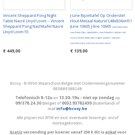
Vincent Sheppard Pong Night
J-Line Bijzettafel Op Onderstel
Table Nacré Lloyd Loom -- Vincent
Hout-Metaal Naturel L48xB36xH51
Sheppard Pong Nachttafel Nacré
JLine 10605 J-line 10605
nachtkasten-
Lloyd Loom 55
nachtkastjes-bedtafels-nachttafels-tables-de-
nuit-chevet-bedside-night-tables-stands-
nachttische-nachtschrank-nach
€ 449,00
€ 139,00
Bcosy - B-9950 Waarschoot België met Ondernemingsnummer
BE0889388248
Telefonisch 8-12u
en
13.30-19u - niet op zondag
op
09/378.24.30
(België)
of
0032 93782430
(Buitenland) of
mail
info@bcosy.be
Alle prijzen incl. BTW en excl. eventuele leverings- en/of
montagekosten
.
Gratis
verzending per koerier vanaf 250 € dit is
enkel
voor