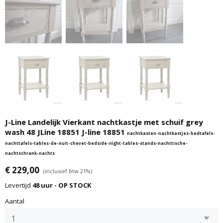
J-Line Landelijk Vierkant nachtkastje met schuif grey
wash 48 JLine 18851 J-line 18851
nachtkasten-nachtkastjes-bedtafels-
nachttafels-tables-de-nuit-chevet-bedside-night-tables-stands-nachttische-
nachtschrank-nachts
€ 229,00
(inclusief btw 21%)
Levertijd
48 uur - OP STOCK
Aantal