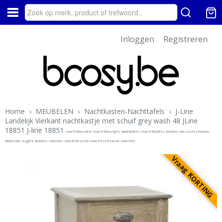
Inloggen
Registreren
Home
›
MEUBELEN
›
Nachtkasten-Nachttafels
›
J-Line
Landelijk Vierkant nachtkastje met schuif grey wash 48 JLine
18851 J-line 18851
nachtkasten-nachtkastjes-bedtafels-nachttafels-tables-de-nuit-chevet-
bedside-night-tables-stands-nachttische-nachtschrank-nachts
Vraag KORTING