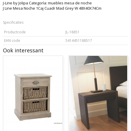
J-Line by Jolipa Categoría: muebles mesa de noche
J Line Mesa Noche 1Caj Cuadr Mad Grey W 48X40X74Cm
Specificaties
Productcode
JL-18851
EAN code
5414451188517
Ook interessant