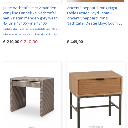
J-Line nachttafel met 2 manden
Vincent Sheppard Pong Night
van j line Landelijke Nachttafel
Table Oyster Lloyd Loom --
met 2 rieten manden grey wash
Vincent Sheppard Pong
45 JLine 13406 J-line 13406
Nachttafel Oester Lloyd Loom 55
nachtkasten-nachtkastjes-bedtafels-nachttafels-
tables-de-nuit-chevet-bedside-night-tables-sta
€ 240,00
€ 210,00
€ 449,00