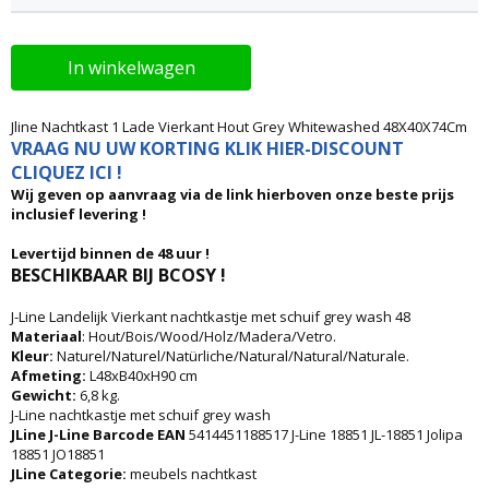
In winkelwagen
Jline Nachtkast 1 Lade Vierkant Hout Grey Whitewashed 48X40X74Cm
VRAAG NU UW KORTING KLIK HIER-DISCOUNT
CLIQUEZ ICI !
Wij geven op aanvraag via de link hierboven onze beste prijs
inclusief levering !
Levertijd binnen de 48 uur !
BESCHIKBAAR BIJ BCOSY !
J-Line Landelijk Vierkant nachtkastje met schuif grey wash 48
Materiaal
: Hout/Bois/Wood/Holz/Madera/Vetro.
Kleur:
Naturel/Naturel/Natürliche/Natural/Natural/Naturale.
Afmeting:
L48xB40xH90 cm
Gewicht:
6,8 kg.
J-Line nachtkastje met schuif grey wash
JLine J-Line Barcode EAN
5414451188517 J-Line 18851 JL-18851 Jolipa
18851 JO18851
JLine Categorie:
meubels nachtkast