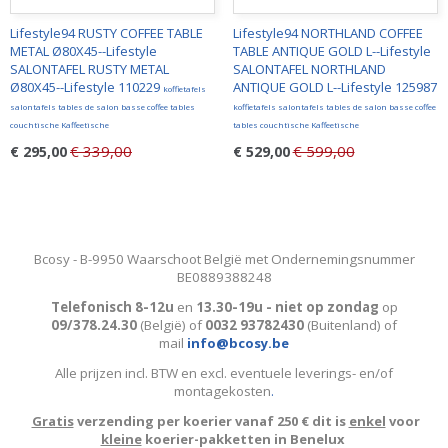
Lifestyle94 RUSTY COFFEE TABLE
Lifestyle94 NORTHLAND COFFEE
METAL Ø80X45--Lifestyle
TABLE ANTIQUE GOLD L--Lifestyle
SALONTAFEL RUSTY METAL
SALONTAFEL NORTHLAND
Ø80X45--Lifestyle 110229
ANTIQUE GOLD L--Lifestyle 125987
koffietafels
salontafels tables de salon basse coffee tables
koffietafels salontafels tables de salon basse coffee
couchtische Kaffeetische
tables couchtische Kaffeetische
€ 339,00
€ 599,00
€ 295,00
€ 529,00
Bcosy - B-9950 Waarschoot België met Ondernemingsnummer
BE0889388248
Telefonisch 8-12u
en
13.30-19u - niet op zondag
op
09/378.24.30
(België)
of
0032 93782430
(Buitenland) of
mail
info@bcosy.be
Alle prijzen incl. BTW en excl. eventuele leverings- en/of
montagekosten
.
Gratis
verzending per koerier vanaf 250 € dit is
enkel
voor
kleine
koerier-pakketten in Benelux