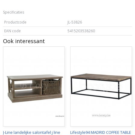
Specificaties
Productcode
JL-53826
EAN code
5415203538260
Ook interessant
J-Line landelijke salontafel j line
Lifestyle94 MADRID COFFEE TABLE