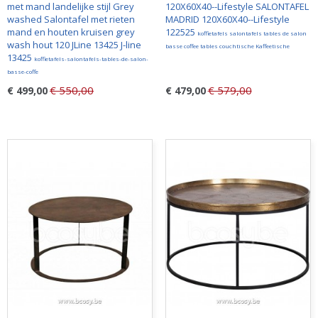
met mand landelijke stijl Grey
120X60X40--Lifestyle SALONTAFEL
washed Salontafel met rieten
MADRID 120X60X40--Lifestyle
mand en houten kruisen grey
122525
koffietafels salontafels tables de salon
wash hout 120 JLine 13425 J-line
basse coffee tables couchtische Kaffeetische
13425
koffietafels-salontafels-tables-de-salon-
basse-coffe
€ 550,00
€ 579,00
€ 499,00
€ 479,00