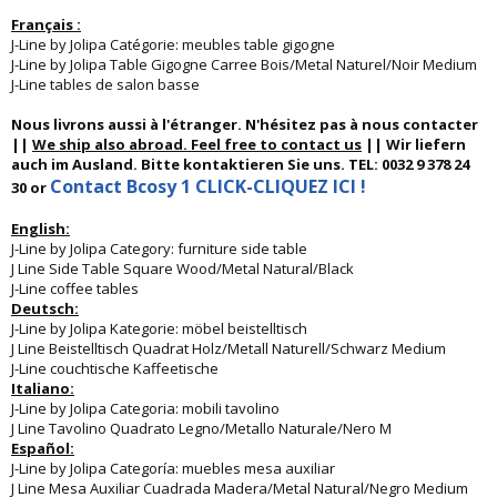
Français :
J-Line by Jolipa Catégorie: meubles table gigogne
J-Line by Jolipa Table Gigogne Carree Bois/Metal Naturel/Noir Medium
J-Line tables de salon basse
Nous livrons aussi à l'étranger. N'hésitez pas à nous contacter
||
We ship also abroad. Feel free to contact us
|| Wir liefern
auch im Ausland. Bitte kontaktieren Sie uns. TEL: 0032 9 378 24
Contact Bcosy 1 CLICK-CLIQUEZ ICI !
30 or
English:
J-Line by Jolipa Category: furniture side table
J Line Side Table Square Wood/Metal Natural/Black
J-Line coffee tables
Deutsch:
J-Line by Jolipa Kategorie: möbel beistelltisch
J Line Beistelltisch Quadrat Holz/Metall Naturell/Schwarz Medium
J-Line couchtische Kaffeetische
Italiano:
J-Line by Jolipa Categoria: mobili tavolino
J Line Tavolino Quadrato Legno/Metallo Naturale/Nero M
Español:
J-Line by Jolipa Categoría: muebles mesa auxiliar
J Line Mesa Auxiliar Cuadrada Madera/Metal Natural/Negro Medium