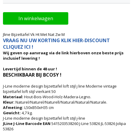
In winkelwagen
Jline Bijzettafel Vk Ht Met Nat Zw M
VRAAG NU UW KORTING KLIK HIER-DISCOUNT
CLIQUEZ ICI !
Wij geven op aanvraag via de link hierboven onze beste prijs
inclusief levering !
Levertijd binnen de 48 uur !
BESCHIKBAAR BIJ BCOSY !
J-Line moderne design bijzettafel loft stijl j line Moderne vintage
bijzettafel loft stijl vierkant 50
Materiaal
: Hout-Bois-Wood-Holz-Madera-Legno.
Kleur:
Naturel/Naturel/Naturell/Natural/Natural/Naturale.
Afmeting:
L50xB50xH35 cm
Gewicht:
4,7 kg.
J-Line moderne design bijzettafel loft stijl j-line
JLine J-Line Barcode EAN
5415203538260 J-Line 53826 JL-53826 Jolipa
53826