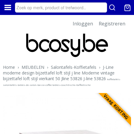
Inloggen
Registreren
Home
›
MEUBELEN
›
Salontafels-Koffietafels
›
J-Line
moderne design bijzettafel loft stijl j line Moderne vintage
bijzettafel loft stijl vierkant 50 Jline 53826 J-line 53826
koffietafels-
salontafels-tables-de-salon-basse-coffee tables-couchtische-Kaffeetische
Vraag KORTING