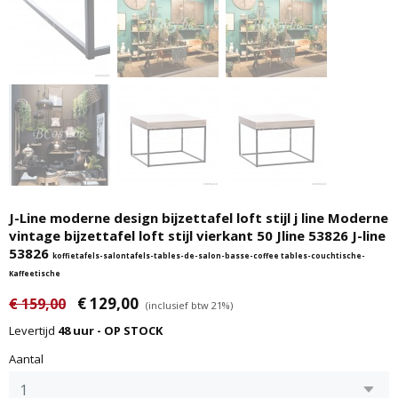
J-Line moderne design bijzettafel loft stijl j line Moderne
vintage bijzettafel loft stijl vierkant 50 Jline 53826 J-line
53826
koffietafels-salontafels-tables-de-salon-basse-coffee tables-couchtische-
Kaffeetische
€ 129,00
€ 159,00
(inclusief btw 21%)
Levertijd
48 uur - OP STOCK
Aantal