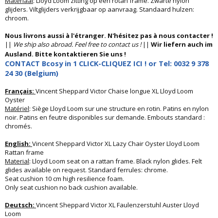
Materiaal
: Lloyd Loom zitting op een rotan frame. Zwarte nylon
glijders. Viltglijders verkrijgbaar op aanvraag. Standaard hulzen:
chroom.
Nous livrons aussi à l'étranger. N'hésitez pas à nous contacter !
||
We ship also abroad. Feel free to contact us !
||
Wir liefern auch im
Ausland. Bitte kontaktieren Sie uns !
CONTACT Bcosy in 1 CLICK-CLIQUEZ ICI ! or Tel: 0032 9 378
24 30 (Belgium)
Français:
Vincent Sheppard Victor Chaise longue XL Lloyd Loom
Oyster
Matériel
: Siège Lloyd Loom sur une structure en rotin. Patins en nylon
noir. Patins en feutre disponibles sur demande. Embouts standard :
chromés.
English:
Vincent Sheppard Victor XL Lazy Chair Oyster Lloyd Loom
Rattan frame
Material
: Lloyd Loom seat on a rattan frame. Black nylon glides. Felt
glides available on request. Standard ferrules: chrome.
Seat cushion 10 cm high resilience foam.
Only seat cushion no back cushion available.
Deutsch:
Vincent Sheppard Victor XL Faulenzerstuhl Auster Lloyd
Loom