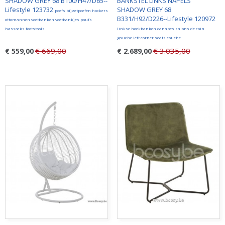
SHADOW GREY 68 B100/H47/D65--
BANKSTEL LINKS NAPELS
Lifestyle 123732
SHADOW GREY 68
poefs bijzetpoefen hockers
B331/H92/D226--Lifestyle 120972
ottomannen voetbanken voetbankjes poufs
hassocks footstools
linkse hoekbanken canapes salons de coin
gauche left corner seats couche
€ 669,00
€ 3.035,00
€ 559,00
€ 2.689,00