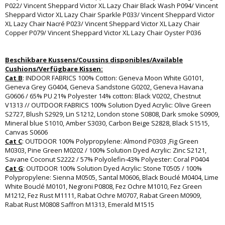
P022/ Vincent Sheppard Victor XL Lazy Chair Black Wash P094/ Vincent
Sheppard Victor XL Lazy Chair Sparkle P033/ Vincent Sheppard Victor
XL Lazy Chair Nacré P023/ Vincent Sheppard Victor XL Lazy Chair
Copper P079/ Vincent Sheppard Victor XL Lazy Chair Oyster P036
Beschikbare Kussens/Coussins disponibles/Available
Cushions/Verfügbare Kissen:
Cat B
: INDOOR FABRICS 100% Cotton: Geneva Moon White G0101,
Geneva Grey G0404, Geneva Sandstone G0202, Geneva Havana
G0606 / 65% PU 21% Polyester 14% cotton: Black V0202, Chestnut
V1313 // OUTDOOR FABRICS 100% Solution Dyed Acrylic: Olive Green
S2727, Blush S2929, Lin S1212, London stone S0808, Dark smoke S0909,
Mineral blue S1010, Amber S3030, Carbon Beige S2828, Black S1515,
Canvas S0606
Cat C
: OUTDOOR 100% Polypropylene: Almond P0303 ,Fig Green
M0303, Pine Green M0202 / 100% Solution Dyed Acrylic: Zinc S2121,
Savane Coconut S2222 / 57% Polyolefin-43% Polyester: Coral P0404
Cat G
: OUTDOOR 100% Solution Dyed Acrylic: Stone T0505 / 100%
Polypropylene: Sienna M0505, Santal M0606, Black Bouclé M0404, Lime
White Bouclé M0101, Negroni P0808, Fez Ochre M1010, Fez Green
M1212, Fez Rust M1111, Rabat Ochre M0707, Rabat Green M0909,
Rabat Rust M0808 Saffron M1313, Emerald M1515