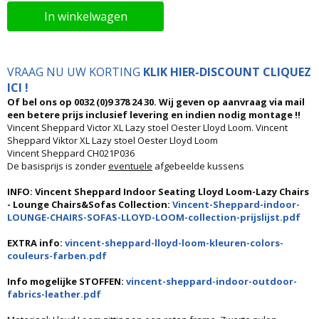
In winkelwagen
VRAAG NU UW KORTING
KLIK HIER-DISCOUNT CLIQUEZ
ICI !
Of bel ons op 0032 (0)9 378 24 30. Wij geven op aanvraag via mail
een betere prijs inclusief levering en indien nodig montage !!
Vincent Sheppard Victor XL Lazy stoel Oester Lloyd Loom. Vincent
Sheppard Viktor XL Lazy stoel Oester Lloyd Loom
Vincent Sheppard CH021P036
De basisprijs is zonder
eventuele
afgebeelde kussens
INFO: Vincent Sheppard Indoor Seating Lloyd Loom-Lazy Chairs
- Lounge Chairs&Sofas Collection:
Vincent-Sheppard-indoor-
LOUNGE-CHAIRS-SOFAS-LLOYD-LOOM-collection-prijslijst.pdf
EXTRA info:
vincent-sheppard-lloyd-loom-kleuren-colors-
couleurs-farben.pdf
Info mogelijke STOFFEN:
vincent-sheppard-indoor-outdoor-
fabrics-leather.pdf