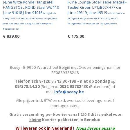
J-Line Witte Ronde Hangzetel
J-Line Lounge Stoel Isabel Metaal-
HANGSTOEL ROND Staal Wit 110
Textiel Groen L71xB67xH77 cm
JLine 91018 J-line 91018
JLine 19519 J-line 19519
hangstoel-
relax-chaises-
hangzetel-schommelstoel-chaise-suspendue-
lounges-lounge-seats-couches-longchairs-
oeuf-hanging-chair-egg-stuhl-haengend-
loungestuhl-loungesessel-loungestuehle
haengesessel
€ 839,00
€ 175,00
Bcosy - B-9950 Waarschoot België met Ondernemingsnummer
BE0889388248
Telefonisch 8-12u
en
13.30-19u - niet op zondag
op
09/378.24.30
(België)
of
0032 93782430
(Buitenland) of
mail
info@bcosy.be
Alle prijzen incl. BTW en excl. eventuele leverings- en/of
montagekosten
.
Gratis
verzending per koerier vanaf 250 € dit is
enkel
voor
kleine
koerier-pakketten in Benelux
W
ij leveren ook in Nederland !
Nous livrons aussi à