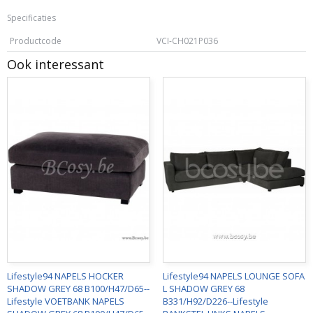
Specificaties
Productcode
VCI-CH021P036
Ook interessant
Lifestyle94 NAPELS HOCKER
Lifestyle94 NAPELS LOUNGE SOFA
SHADOW GREY 68 B100/H47/D65--
L SHADOW GREY 68
Lifestyle VOETBANK NAPELS
B331/H92/D226--Lifestyle