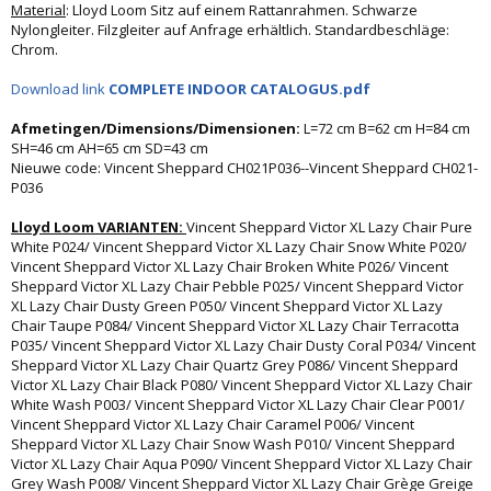
Material
: Lloyd Loom Sitz auf einem Rattanrahmen. Schwarze
Nylongleiter. Filzgleiter auf Anfrage erhältlich. Standardbeschläge:
Chrom.
Download link
COMPLETE INDOOR CATALOGUS.pdf
Afmetingen/Dimensions/Dimensionen:
L=72 cm B=62 cm H=84 cm
SH=46 cm AH=65 cm SD=43 cm
Nieuwe code: Vincent Sheppard CH021P036--Vincent Sheppard CH021-
P036
Lloyd Loom VARIANTEN:
Vincent Sheppard Victor XL Lazy Chair Pure
White P024/ Vincent Sheppard Victor XL Lazy Chair Snow White P020/
Vincent Sheppard Victor XL Lazy Chair Broken White P026/ Vincent
Sheppard Victor XL Lazy Chair Pebble P025/ Vincent Sheppard Victor
XL Lazy Chair Dusty Green P050/ Vincent Sheppard Victor XL Lazy
Chair Taupe P084/ Vincent Sheppard Victor XL Lazy Chair Terracotta
P035/ Vincent Sheppard Victor XL Lazy Chair Dusty Coral P034/ Vincent
Sheppard Victor XL Lazy Chair Quartz Grey P086/ Vincent Sheppard
Victor XL Lazy Chair Black P080/ Vincent Sheppard Victor XL Lazy Chair
White Wash P003/ Vincent Sheppard Victor XL Lazy Chair Clear P001/
Vincent Sheppard Victor XL Lazy Chair Caramel P006/ Vincent
Sheppard Victor XL Lazy Chair Snow Wash P010/ Vincent Sheppard
Victor XL Lazy Chair Aqua P090/ Vincent Sheppard Victor XL Lazy Chair
Grey Wash P008/ Vincent Sheppard Victor XL Lazy Chair Grège Greige