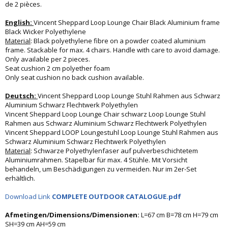
de 2 pièces.
English:
Vincent Sheppard Loop Lounge Chair Black Aluminium frame
Black Wicker Polyethylene
Material
: Black polyethylene fibre on a powder coated aluminium
frame. Stackable for max. 4 chairs. Handle with care to avoid damage.
Only available per 2 pieces.
Seat cushion 2 cm polyether foam
Only seat cushion no back cushion available.
Deutsch:
Vincent Sheppard Loop Lounge Stuhl Rahmen aus Schwarz
Aluminium Schwarz Flechtwerk Polyethylen
Vincent Sheppard Loop Lounge Chair schwarz Loop Lounge Stuhl
Rahmen aus Schwarz Aluminium Schwarz Flechtwerk Polyethylen
Vincent Sheppard LOOP Loungestuhl Loop Lounge Stuhl Rahmen aus
Schwarz Aluminium Schwarz Flechtwerk Polyethylen
Material
: Schwarze Polyethylenfaser auf pulverbeschichtetem
Aluminiumrahmen. Stapelbar für max. 4 Stühle. Mit Vorsicht
behandeln, um Beschädigungen zu vermeiden. Nur im 2er-Set
erhältlich.
Download Link
COMPLETE OUTDOOR CATALOGUE.pdf
Afmetingen/Dimensions/Dimensionen:
L=67 cm B=78 cm H=79 cm
SH=39 cm AH=59 cm