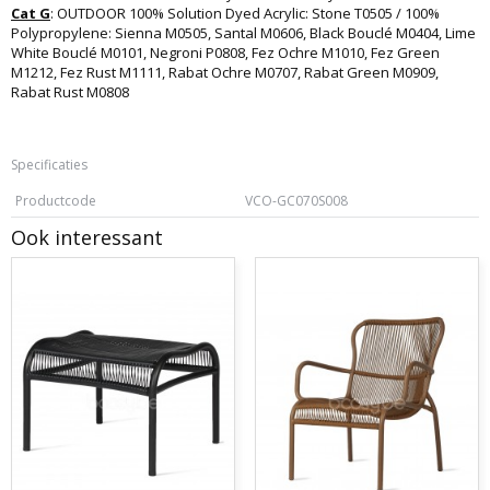
Cat G
: OUTDOOR 100% Solution Dyed Acrylic: Stone T0505 / 100%
Polypropylene: Sienna M0505, Santal M0606, Black Bouclé M0404, Lime
White Bouclé M0101, Negroni P0808, Fez Ochre M1010, Fez Green
M1212, Fez Rust M1111, Rabat Ochre M0707, Rabat Green M0909,
Rabat Rust M0808
Specificaties
Productcode
VCO-GC070S008
Ook interessant