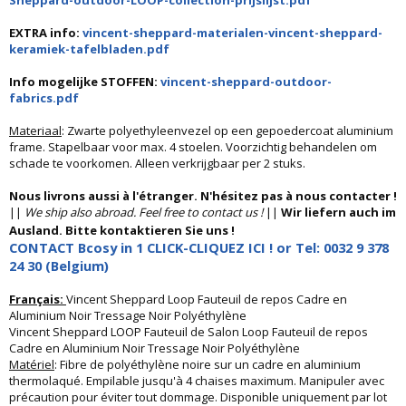
Sheppard-outdoor-LOOP-collection-prijslijst.pdf
EXTRA info:
vincent-sheppard-materialen-vincent-sheppard-
keramiek-tafelbladen.pdf
Info mogelijke STOFFEN:
vincent-sheppard-outdoor-
fabrics.pdf
Materiaal
: Zwarte polyethyleenvezel op een gepoedercoat aluminium
frame. Stapelbaar voor max. 4 stoelen. Voorzichtig behandelen om
schade te voorkomen. Alleen verkrijgbaar per 2 stuks.
Nous livrons aussi à l'étranger. N'hésitez pas à nous contacter !
||
We ship also abroad. Feel free to contact us !
||
Wir liefern auch im
Ausland. Bitte kontaktieren Sie uns !
CONTACT Bcosy in 1 CLICK-CLIQUEZ ICI ! or Tel: 0032 9 378
24 30 (Belgium)
Français:
Vincent Sheppard Loop Fauteuil de repos Cadre en
Aluminium Noir Tressage Noir Polyéthylène
Vincent Sheppard LOOP Fauteuil de Salon Loop Fauteuil de repos
Cadre en Aluminium Noir Tressage Noir Polyéthylène
Matériel
: Fibre de polyéthylène noire sur un cadre en aluminium
thermolaqué. Empilable jusqu'à 4 chaises maximum. Manipuler avec
précaution pour éviter tout dommage. Disponible uniquement par lot