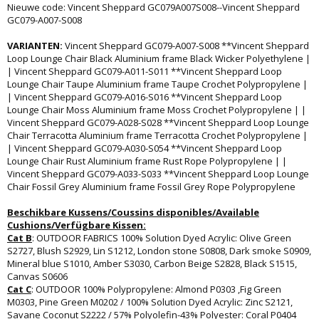
Nieuwe code: Vincent Sheppard GC079A007S008--Vincent Sheppard
GC079-A007-S008
VARIANTEN:
Vincent Sheppard GC079-A007-S008 **Vincent Sheppard
Loop Lounge Chair Black Aluminium frame Black Wicker Polyethylene |
| Vincent Sheppard GC079-A011-S011 **Vincent Sheppard Loop
Lounge Chair Taupe Aluminium frame Taupe Crochet Polypropylene |
| Vincent Sheppard GC079-A016-S016 **Vincent Sheppard Loop
Lounge Chair Moss Aluminium frame Moss Crochet Polypropylene | |
Vincent Sheppard GC079-A028-S028 **Vincent Sheppard Loop Lounge
Chair Terracotta Aluminium frame Terracotta Crochet Polypropylene |
| Vincent Sheppard GC079-A030-S054 **Vincent Sheppard Loop
Lounge Chair Rust Aluminium frame Rust Rope Polypropylene | |
Vincent Sheppard GC079-A033-S033 **Vincent Sheppard Loop Lounge
Chair Fossil Grey Aluminium frame Fossil Grey Rope Polypropylene
Beschikbare Kussens/Coussins disponibles/Available
Cushions/Verfügbare Kissen:
Cat B
: OUTDOOR FABRICS 100% Solution Dyed Acrylic: Olive Green
S2727, Blush S2929, Lin S1212, London stone S0808, Dark smoke S0909,
Mineral blue S1010, Amber S3030, Carbon Beige S2828, Black S1515,
Canvas S0606
Cat C
: OUTDOOR 100% Polypropylene: Almond P0303 ,Fig Green
M0303, Pine Green M0202 / 100% Solution Dyed Acrylic: Zinc S2121,
Savane Coconut S2222 / 57% Polyolefin-43% Polyester: Coral P0404