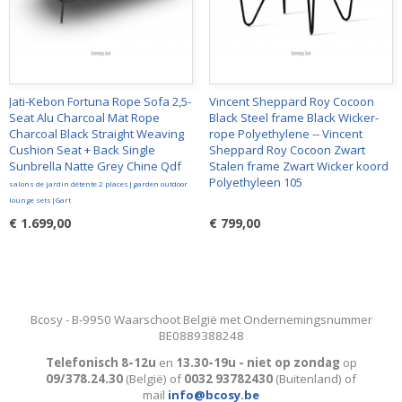
Jati-Kebon Fortuna Rope Sofa 2,5-
Vincent Sheppard Roy Cocoon
Seat Alu Charcoal Mat Rope
Black Steel frame Black Wicker-
Charcoal Black Straight Weaving
rope Polyethylene -- Vincent
Cushion Seat + Back Single
Sheppard Roy Cocoon Zwart
Sunbrella Natte Grey Chine Qdf
Stalen frame Zwart Wicker koord
Polyethyleen 105
salons de jardin détente 2 places|garden outdoor
lounge sets|Gart
€ 1.699,00
€ 799,00
Bcosy - B-9950 Waarschoot België met Ondernemingsnummer
BE0889388248
Telefonisch 8-12u
en
13.30-19u - niet op zondag
op
09/378.24.30
(België)
of
0032 93782430
(Buitenland) of
mail
info@bcosy.be