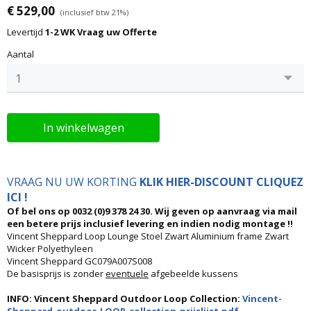
€ 529,00
(inclusief btw 21%)
Levertijd
1-2 WK Vraag uw Offerte
Aantal
In winkelwagen
VRAAG NU UW KORTING
KLIK HIER-DISCOUNT CLIQUEZ
ICI !
Of bel ons op 0032 (0)9 378 24 30. Wij geven op aanvraag via mail
een betere prijs inclusief levering en indien nodig montage !!
Vincent Sheppard Loop Lounge Stoel Zwart Aluminium frame Zwart
Wicker Polyethyleen
Vincent Sheppard GC079A007S008
De basisprijs is zonder
eventuele
afgebeelde kussens
INFO: Vincent Sheppard Outdoor Loop Collection:
Vincent-