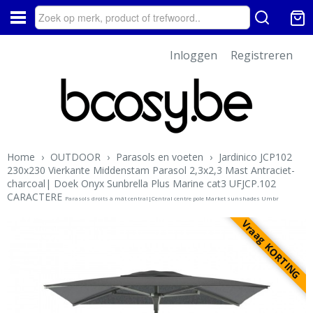
Inloggen
Registreren
Home
›
OUTDOOR
›
Parasols en voeten
›
Jardinico JCP102
230x230 Vierkante Middenstam Parasol 2,3x2,3 Mast Antraciet-
charcoal| Doek Onyx Sunbrella Plus Marine cat3 UFJCP.102
CARACTERE
Parasols droits à mât central|Central centre pole Market sunshades Umbr
Vraag KORTING