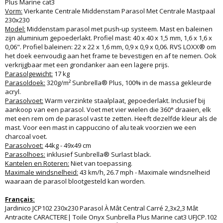
Plus Marine cat3
Vorm:
Vierkante Centrale Middenstam Parasol Met Centrale Mastpaal
230x230
Model:
Middenstam parasol met push-up systeem. Mast en baleinen
zijn aluminium gepoederlakt. Profiel mast: 40 x 40 x 1,5 mm, 1,6 x 1,6 x
0,06". Profiel baleinen: 22 x 22 x 1,6 mm, 0,9 x 0,9 x 0,06. RVS LOXX® om
het doek eenvoudig aan het frame te bevestigen en af te nemen. Ook
verkrijgbaar met een grondanker aan een lagere prijs.
Parasolgewicht:
17 kg
Parasoldoek:
320g/m² Sunbrella® Plus, 100% in de massa gekleurde
acryl.
Parasolvoet:
Warm verzinkte staalplaat, gepoederlakt. Inclusief bij
aankoop van een parasol. Voet met vier wielen die 360° draaien, elk
met een rem om de parasol vast te zetten. Heeft dezelfde kleur als de
mast. Voor een mast in cappuccino of alu teak voorzien we een
charcoal voet.
Parasolvoet:
44kg - 49x49 cm
Parasolhoes:
inklusief Sunbrella® Surlast black.
Kantelen en Roteren:
Niet van toepassing.
Maximale windsnelheid:
43 km/h, 26.7 mph - Maximale windsnelheid
waaraan de parasol blootgesteld kan worden.
Français:
Jardinico JCP102 230x230 Parasol À Mât Central Carré 2,3x2,3 Mât
Antracite CARACTERE| Toile Onyx Sunbrella Plus Marine cat3 UFJCP.102