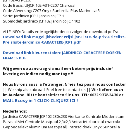
JCP102-A31-C207
Code Basis: UFJCP.102-A31-C207 Charcoal
Code Afwerking: C207 Onyx Sunbrella Plus Marine cat3
Serie: Jardinico JCP.1 Jardinico JCP 1
Submodel: Jardinico JCP102 Jardinico JCP 102
ALLE INFO: Details en Mogelijkheden in volgende download pdf's:
Download link mogelijkheden: Prijslijst-Liste-de-prix-Pricelist-
Preisliste-Jardinico-CARACTERE-JCP1.pdf
Download link kleurenstalen: JARDINICO-CARACTERE-DOEKEN-
FRAMES.PDF
Wij geven op aanvraag via mail een betere prijs inclusief
levering en indien nodig montage !!
Nous livrons aussi à l'étranger. N'hésitez pas à nous contacter
|| We ship also abroad. Feel free to contact us ||
Wir liefern auch
im Ausland. Bitte kontaktieren Sie uns. TEL: 0032 9 378 24 30 or
MAIL Bcosy in 1 CLICK-CLIQUEZ ICI !
Nederlands:
Jardinico CARACTERE JCP102 230x230 Vierkante Centrale Middenstam
Parasol Met Centrale Mastpaal 2,3x2,3 Antraciet-charcoal-charcola
Gepoederlakt Aluminium Mast-paal| Parasoldoek Onyx Sunbrella