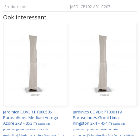
Productcode
JARD-JCP102-A31-C207
Ook interessant
Jardinico COVER PT000505
Jardinico COVER PT000119
Parasolhoes Medium Antego-
Parasolhoes Groot Lima -
Azore 2x3 + 3x3 m
Kingston 3x4 + 4x4 m
baches de
baches de
protection|protection covers for sun
protection|protection covers for sun
umbrellas|Schutzhuellen fuer Sonnenschirme
umbrellas|Schutzhuellen fuer Sonnenschirme