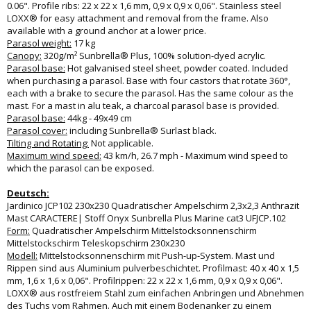
0.06". Profile ribs: 22 x 22 x 1,6 mm, 0,9 x 0,9 x 0,06". Stainless steel
LOXX® for easy attachment and removal from the frame. Also
available with a ground anchor at a lower price.
Parasol weight:
17 kg
Canopy:
320g/m² Sunbrella® Plus, 100% solution-dyed acrylic.
Parasol base:
Hot galvanised steel sheet, powder coated. Included
when purchasing a parasol. Base with four castors that rotate 360°,
each with a brake to secure the parasol. Has the same colour as the
mast. For a mast in alu teak, a charcoal parasol base is provided.
Parasol base:
44kg - 49x49 cm
Parasol cover:
including Sunbrella® Surlast black.
Tilting and Rotating:
Not applicable.
Maximum wind speed:
43 km/h, 26.7 mph - Maximum wind speed to
which the parasol can be exposed.
Deutsch:
Jardinico JCP102 230x230 Quadratischer Ampelschirm 2,3x2,3 Anthrazit
Mast CARACTERE| Stoff Onyx Sunbrella Plus Marine cat3 UFJCP.102
Form:
Quadratischer Ampelschirm Mittelstocksonnenschirm
Mittelstockschirm Teleskopschirm 230x230
Modell:
Mittelstocksonnenschirm mit Push-up-System. Mast und
Rippen sind aus Aluminium pulverbeschichtet. Profilmast: 40 x 40 x 1,5
mm, 1,6 x 1,6 x 0,06". Profilrippen: 22 x 22 x 1,6 mm, 0,9 x 0,9 x 0,06".
LOXX® aus rostfreiem Stahl zum einfachen Anbringen und Abnehmen
des Tuchs vom Rahmen. Auch mit einem Bodenanker zu einem