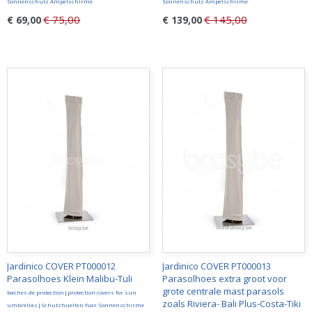
Sonnenschutz Ampelschirme
Sonnenschutz Ampelschirme
€ 75,00
€ 145,00
€ 69,00
€ 139,00
Jardinico COVER PT000012
Jardinico COVER PT000013
Parasolhoes Klein Malibu-Tuli
Parasolhoes extra groot voor
grote centrale mast parasols
baches de protection|protection covers for sun
zoals Riviera- Bali Plus-Costa-Tiki
umbrellas|Schutzhuellen fuer Sonnenschirme