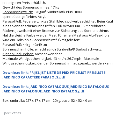
niedrigeren Preis erhältlich.
Gewicht des Sonnenschirmes:
17 kg
Sonnenschirmtuch:
320g/m² Sunbrella® Plus, 100%
spinndüsengefärbtes Acryl.
Parasol Fuß:
Feuerverzinktes Stahlblech, pulverbeschichtet. Beim Kauf
eines Sonnenschirms inbegriffen. Fuß mit vier um 360° drehbaren
Rädern, jeweils mit einer Bremse zur Sicherung des Sonnenschirms.
Hat die gleiche Farbe wie der Mast. Für einen Mast aus Alu-Teakholz
wird ein Holzkohle-Sonnenschirmfuß mitgeliefert.
Parasol Fuß:
44kg - 49x49 cm
Sonnenschirmhülle:
einschließlich Sunbrella® Surlast schwarz.
Kippen und Drehen:
Nicht anwendbar.
Maximale Windgeschwindigkeit:
43 km/h, 26.7 mph - Maximale
Windgeschwindigkeit, der der Sonnenschirm ausgesetzt werden kann.
Download link: PRIJSLIJST LISTE DE PRIX PRICELIST PREISLISTE
JARDINICO CARACTERE PARASOLS.pdf
Download link: JARDINICO CATALOGUS JARDINICO KATALOGUS
JARDINICO CATALOGUE JARDINICO KATALOG.pdf
Box: umbrella: 227 x 17 x 17 cm - 20kg, base: 52 x 52 x 9 cm
Specificaties