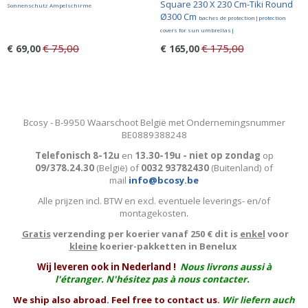
Square 230 X 230 Cm-Tiki Round
Sonnenschutz Ampelschirme
Ø300 Cm
baches de protection|protection
covers for sun umbrellas|
€ 75,00
€ 175,00
€ 69,00
€ 165,00
Bcosy - B-9950 Waarschoot België met Ondernemingsnummer
BE0889388248
Telefonisch 8-12u
en
13.30-19u - niet op zondag
op
09/378.24.30
(België)
of
0032 93782430
(Buitenland) of
mail
info@bcosy.be
Alle prijzen incl. BTW en excl. eventuele leverings- en/of
montagekosten
.
Gratis
verzending per koerier vanaf 250 € dit is
enkel
voor
kleine
koerier-pakketten in Benelux
W
ij leveren ook in Nederland !
Nous livrons aussi à
l'
étranger
. N'hésitez pas à nous contacter.
We ship also abroad. Feel free to contact us.
Wir liefern auch