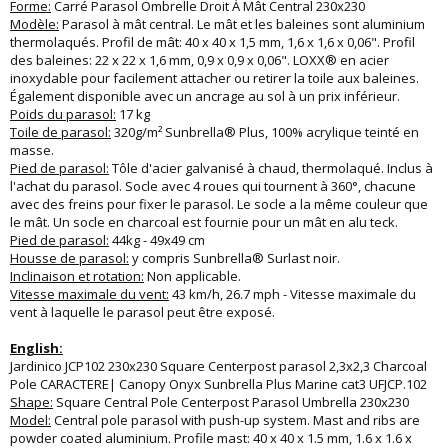
Forme:
Carré Parasol Ombrelle Droit À Mât Central 230x230
Modèle:
Parasol à mât central. Le mât et les baleines sont aluminium
thermolaqués. Profil de mât: 40 x 40 x 1,5 mm, 1,6 x 1,6 x 0,06". Profil
des baleines: 22 x 22 x 1,6 mm, 0,9 x 0,9 x 0,06". LOXX® en acier
inoxydable pour facilement attacher ou retirer la toile aux baleines.
Également disponible avec un ancrage au sol à un prix inférieur.
Poids du parasol:
17 kg
Toile de parasol:
320g/m² Sunbrella® Plus, 100% acrylique teinté en
masse.
Pied de parasol:
Tôle d'acier galvanisé à chaud, thermolaqué. Inclus à
l'achat du parasol. Socle avec 4 roues qui tournent à 360°, chacune
avec des freins pour fixer le parasol. Le socle a la même couleur que
le mât. Un socle en charcoal est fournie pour un mât en alu teck.
Pied de parasol:
44kg - 49x49 cm
Housse de parasol:
y compris Sunbrella® Surlast noir.
Inclinaison et rotation:
Non applicable.
Vitesse maximale du vent:
43 km/h, 26.7 mph - Vitesse maximale du
vent à laquelle le parasol peut être exposé.
English:
Jardinico JCP102 230x230 Square Centerpost parasol 2,3x2,3 Charcoal
Pole CARACTERE| Canopy Onyx Sunbrella Plus Marine cat3 UFJCP.102
Shape:
Square Central Pole Centerpost Parasol Umbrella 230x230
Model:
Central pole parasol with push-up system. Mast and ribs are
powder coated aluminium. Profile mast: 40 x 40 x 1.5 mm, 1.6 x 1.6 x