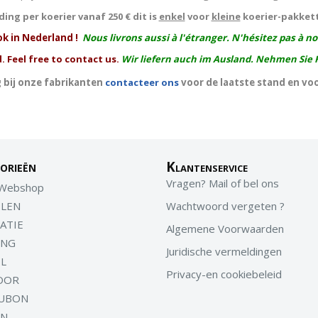
ing per koerier vanaf 250 € dit is
enkel
voor
kleine
koerier-pakket
ok in Nederland !
Nous livrons aussi à l'
étranger
. N'hésitez pas à n
. Feel free to contact us.
Wir liefern auch im Ausland. Nehmen Sie 
 bij onze fabrikanten
contacteer ons
voor de laatste stand en vo
orieën
Klantenservice
Vragen? Mail of bel ons
 Webshop
LEN
Wachtwoord vergeten ?
ATIE
Algemene Voorwaarden
ING
Juridische vermeldingen
EL
Privacy-en cookiebeleid
OOR
UBON
EN