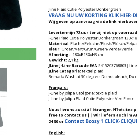
Jline Plaid Cutie Polyester Donkergroen
VRAAG NU UW KORTING KLIK HIER-DI
Wij geven op aanvraag via de link hierboven
Levertermijn 72 uur tenzij niet op voorraad
J-Line Plaid Cutie Polyester Donkergroen 130x1
Materiaal
: Pluche/Peluche/Plush/Plüsch/Felpa
Kleur:
Groen/Vert/Grün/Green/Verde/Verde.
Afmeting:
L180xB130xH3 cm
Gewicht:
2,1 kg.
JLine J-Line Barcode EAN
5415203768803 J-Line
JLine Categorie:
textiel plaid
Remark: Wash at 30 degree, Do not bleach, Do n
Français :
J-Line by Jolipa Catégorie: textile plaid
J-Line by Jolipa Plaid Cutie Polyester Vert Fonce
Nous livrons aussi à l'étranger. N'hésitez 
free to contact us
|| Wir liefern auch im Au
Contact Bcosy 1 CLICK-CLIQUEZ
24 30 or
English: