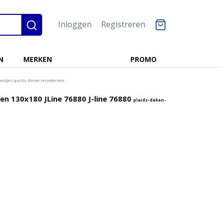
Inloggen
Registreren
N
MERKEN
PROMO
entjes-quilts-throw-reisedecken
oen 130x180 JLine 76880 J-line 76880
plaids-deken-