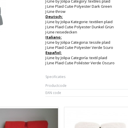
J-Line by Jolipa Category: textiles plaid
J Line Plaid Cutie Polyester Dark Green
J-Line throw
Deutsch:
J-Line by Jolipa Kategorie: textilien plaid
J Line Plaid Cutie Polyester Dunkel Grün
J-Line reisedecken
Italiano:
J-Line by Jolipa Categoria: tessile plaid
J Line Plaid Cutie Polyester Verde Scuro
Español:
J-Line by Jolipa Categoría: textil plaid
J Line Plaid Cutie Poliéster Verde Oscuro
Specificaties
Productcode
EAN code