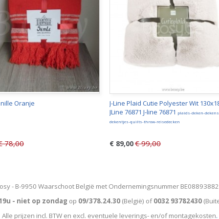
nille Oranje
J-Line Plaid Cutie Polyester Wit 130x1
JLine 76871 J-line 76871
plaids-deken-dekens
dekentjes-quilts-throw-reisedecken
€ 78,00
€ 99,00
€ 89,00
osy - B-9950 Waarschoot België met Ondernemingsnummer BE0889388
19u - niet op zondag
op
09/378.24.30
(België)
of
0032 93782430
(Buit
Alle prijzen incl. BTW en excl. eventuele leverings- en/of montagekosten
.