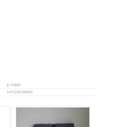
JL-76880
5415203768803