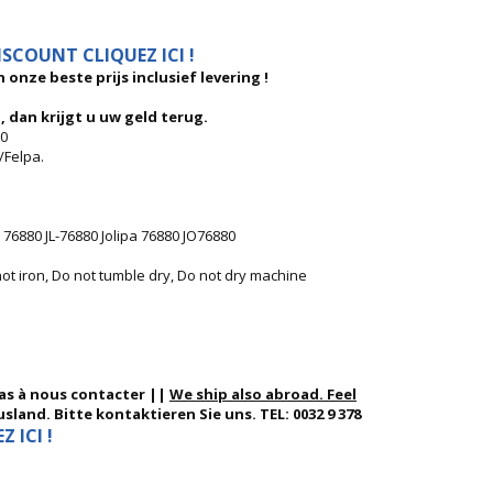
SCOUNT CLIQUEZ ICI !
 onze beste prijs inclusief levering !
, dan krijgt u uw geld terug.
80
/Felpa.
 76880 JL-76880 Jolipa 76880 JO76880
ot iron, Do not tumble dry, Do not dry machine
pas à nous contacter ||
We ship also abroad. Feel
sland. Bitte kontaktieren Sie uns. TEL: 0032 9 378
 ICI !