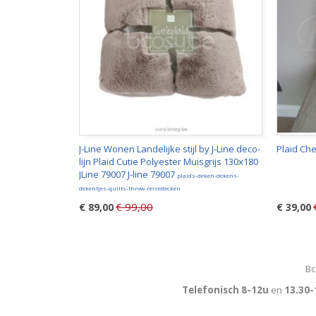
J-Line Wonen Landelijke stijl by J-Line deco-
Plaid Che
lijn Plaid Cutie Polyester Muisgrijs 130x180
JLine 79007 J-line 79007
plaids-deken-dekens-
dekentjes-quilts-throw-reisedecken
€ 99,00
€ 89,00
€ 39,00
Bc
Telefonisch 8-12u
en
13.30-