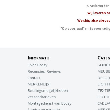
Gratis
verzend
W
ij leveren o
We ship also abroad
"Op voorraad" mits voorradig
Informatie
Categ
Over Bcosy
J-LINE
Recensies-Reviews
MEUBE
Contact
DECOR
MERKENLIJST
LIGHT
Betalingsmogelijkheden
TEXTI
Verzendtarieven
OUTD
Montagedienst van Bcosy
CADEA
Service en garantie
MERK