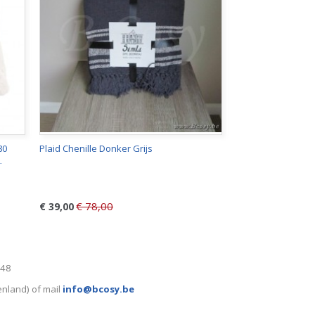
80
Plaid Chenille Donker Grijs
-
€ 78,00
€ 39,00
248
enland) of mail
info@bcosy.be