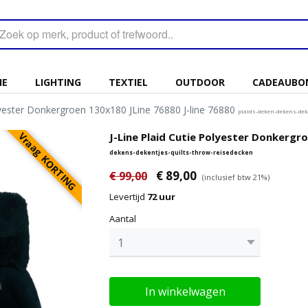
IE
LIGHTING
TEXTIEL
OUTDOOR
CADEAUBO
olyester Donkergroen 130x180 JLine 76880 J-line 76880
plaids-deken-dekens-dek
Vraag KORTING
J-Line Plaid Cutie Polyester Donkergr
dekens-dekentjes-quilts-throw-reisedecken
€ 89,00
€ 99,00
(inclusief btw 21%)
Levertijd
72 uur
Aantal
In winkelwagen