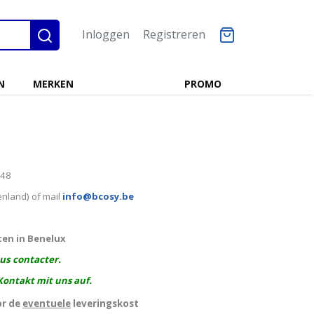
Inloggen
Registreren
N
MERKEN
PROMO
248
enland) of mail
info@bcosy.be
ten in Benelux
ous contacter.
Kontakt mit uns auf.
or de
eventuele
leveringskost