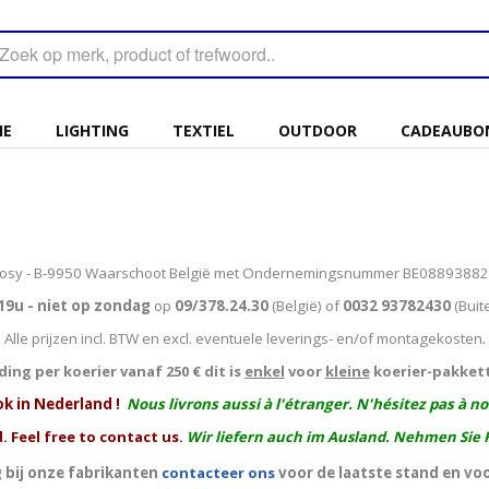
IE
LIGHTING
TEXTIEL
OUTDOOR
CADEAUBO
osy - B-9950 Waarschoot België met Ondernemingsnummer BE0889388
19u - niet op zondag
op
09/378.24.30
(België)
of
0032 93782430
(Buit
Alle prijzen incl. BTW en excl. eventuele leverings- en/of montagekosten
.
ing per koerier vanaf 250 € dit is
enkel
voor
kleine
koerier-pakket
ok in Nederland !
Nous livrons aussi à l'
étranger
. N'hésitez pas à n
. Feel free to contact us.
Wir liefern auch im Ausland. Nehmen Sie 
 bij onze fabrikanten
contacteer ons
voor de laatste stand en vo