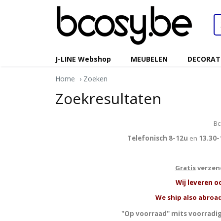
J-LINE Webshop
MEUBELEN
DECORAT
Home
› Zoeken
Zoekresultaten
Bc
Telefonisch 8-12u
en
13.30-
Gratis
verzend
W
ij leveren o
We ship also abroad
"Op voorraad" mits voorradig