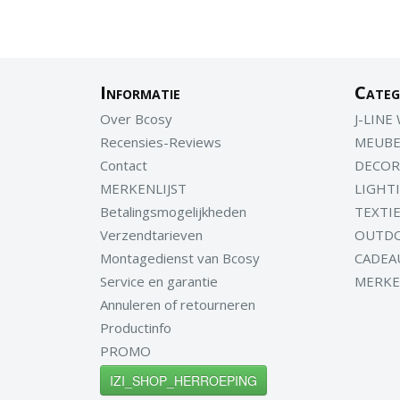
Informatie
Categ
Over Bcosy
J-LINE
Recensies-Reviews
MEUBE
Contact
DECOR
MERKENLIJST
LIGHT
Betalingsmogelijkheden
TEXTI
Verzendtarieven
OUTD
Montagedienst van Bcosy
CADEA
Service en garantie
MERK
Annuleren of retourneren
Productinfo
PROMO
IZI_SHOP_HERROEPING