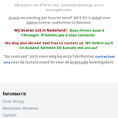
Alle prijzen incl. BTW en excl. eventuele leverings- en/of
montagekosten
.
Gratis
verzending per koerier vanaf 250 € dit is
enkel
voor
kleine
koerier-pakketten in Benelux
W
ij leveren ook in Nederland !
Nous livrons aussi à
l'
étranger
. N'hésitez pas à nous contacter.
We ship also abroad. Feel free to contact us.
Wir liefern auch
im Ausland. Nehmen Sie Kontakt mit uns auf.
"Op voorraad" mits voorradig bij onze fabrikanten
contacteer
ons
voor de laatste stand en voor de
eventuele
leveringskost
Informatie
Over Bcosy
Recensies-Reviews
Contact