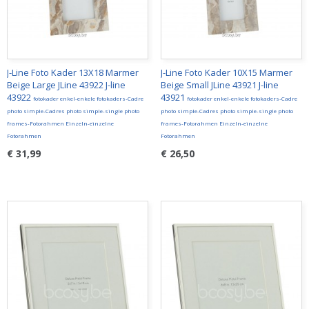
J-Line Foto Kader 13X18 Marmer
J-Line Foto Kader 10X15 Marmer
Beige Large JLine 43922 J-line
Beige Small JLine 43921 J-line
43922
43921
fotokader enkel-enkele fotokaders-Cadre
fotokader enkel-enkele fotokaders-Cadre
photo simple-Cadres photo simple-single photo
photo simple-Cadres photo simple-single photo
frames-Fotorahmen Einzeln-einzelne
frames-Fotorahmen Einzeln-einzelne
Fotorahmen
Fotorahmen
€ 31,99
€ 26,50