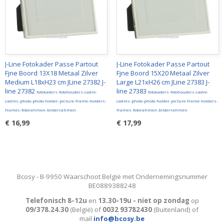
J-Line Fotokader Passe Partout
J-Line Fotokader Passe Partout
Fjne Boord 13X18 Metaal Zilver
Fjne Boord 15X20 Metaal Zilver
Medium L18xH23 cm JLine 27382 J-
Large L21xH26 cm JLine 27383 J-
line 27382
line 27383
fotokaders-fotohouders-cadre-
fotokaders-fotohouders-cadre-
cadres-photo-photo-holder-picture-frame-holders-
cadres-photo-photo-holder-picture-frame-holders-
frames-fotorahmen-bilderrahmen
frames-fotorahmen-bilderrahmen
€ 16,99
€ 17,99
Bcosy - B-9950 Waarschoot België met Ondernemingsnummer
BE0889388248
Telefonisch 8-12u
en
13.30-19u - niet op zondag
op
09/378.24.30
(België)
of
0032 93782430
(Buitenland) of
mail
info@bcosy.be