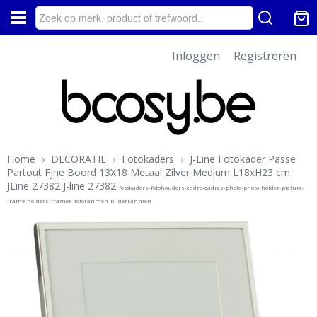
Inloggen
Registreren
Home
›
DECORATIE
›
Fotokaders
›
J-Line Fotokader Passe
Partout Fjne Boord 13X18 Metaal Zilver Medium L18xH23 cm
JLine 27382 J-line 27382
fotokaders-fotohouders-cadre-cadres-photo-photo-holder-picture-
frame-holders-frames-fotorahmen-bilderrahmen