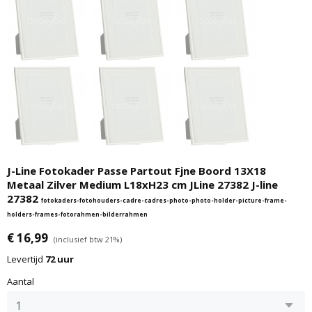
J-Line Fotokader Passe Partout Fjne Boord 13X18
Metaal Zilver Medium L18xH23 cm JLine 27382 J-line
27382
fotokaders-fotohouders-cadre-cadres-photo-photo-holder-picture-frame-
holders-frames-fotorahmen-bilderrahmen
€ 16,99
(inclusief btw 21%)
Levertijd
72 uur
Aantal