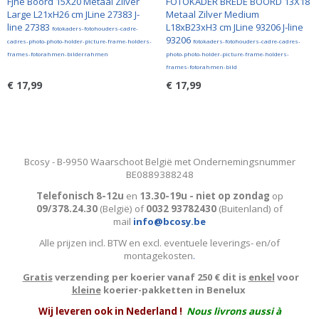
Fjne Boord 15X20 Metaal Zilver
FOTOKADER BREDE BOORD 13X18
Large L21xH26 cm JLine 27383 J-
Metaal Zilver Medium
line 27383
L18xB23xH3 cm JLine 93206 J-line
fotokaders-fotohouders-cadre-
93206
cadres-photo-photo-holder-picture-frame-holders-
fotokaders-fotohouders-cadre-cadres-
frames-fotorahmen-bilderrahmen
photo-photo-holder-picture-frame-holders-
frames-fotorahmen-bild
€ 17,99
€ 17,99
Bcosy - B-9950 Waarschoot België met Ondernemingsnummer
BE0889388248
Telefonisch 8-12u
en
13.30-19u - niet op zondag
op
09/378.24.30
(België)
of
0032 93782430
(Buitenland) of
mail
info@bcosy.be
Alle prijzen incl. BTW en excl. eventuele leverings- en/of
montagekosten
.
Gratis
verzending per koerier vanaf 250 € dit is
enkel
voor
kleine
koerier-pakketten in Benelux
W
ij leveren ook in Nederland !
Nous livrons aussi à