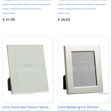
photo simple-Cadres photo simple-single photo
photo simple-Cadres photo simple-single photo
frames-Fotorahmen Einzeln-einzelne
frames-Fotorahmen Einzeln-einzelne
Fotorahmen
Fotorahmen
€ 31,99
€ 26,50
J-Line Fotokader Passe Partout
J-Line Middengrote Zilveren