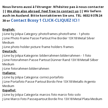
Nous livrons aussi à l'étranger. N'hésitez pas à nous contacter
||
We ship also abroad. Feel free to contact us
|| Wir liefern
auch im Ausland. Bitte kontaktieren Sie uns. TEL: 0032 9 378 24
Contact Bcosy 1 CLICK-CLIQUEZ ICI !
30 or
English:
J-Line by Jolipa Category: photoframes photoframe - 1 photo
J Line Photo Frame Passe Partout Fne Border 13X18 Metal Silver
Medium
J-Line photo holder picture frame holders frames
Deutsch:
J-Line by Jolipa Kategorie: bilderrahmen bilderrahmen - 1 foto
J Line Fotorahmen Passe Partout Dünner Rand 13X18 Metall Silber
Medium
J-Line fotorahmen bilderrahmen
Italiano:
J-Line by Jolipa Categoria: cornici portafoto
J Line Portafoto Passe Partout Bordo Fine 13X18 Metallo Argento
Medium
Español:
J-Line by Jolipa Categoría: marcos foto marco foto solo
J Line Marco Foto Passepartout Borde Fno 13X18 Metal Plata Medium