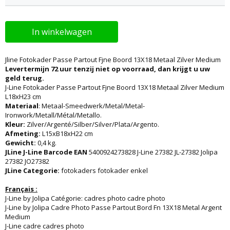
In winkelwagen
Jline Fotokader Passe Partout Fjne Boord 13X18 Metaal Zilver Medium
Levertermijn 72 uur tenzij niet op voorraad, dan krijgt u uw
geld terug.
J-Line Fotokader Passe Partout Fjne Boord 13X18 Metaal Zilver Medium
L18xH23 cm
Materiaal
: Metaal-Smeedwerk/Metal/Metal-
Ironwork/Metall/Métal/Metallo.
Kleur:
Zilver/Argenté/Silber/Silver/Plata/Argento.
Afmeting:
L15xB18xH22 cm
Gewicht:
0,4 kg.
JLine J-Line Barcode EAN
5400924273828 J-Line 27382 JL-27382 Jolipa
27382 JO27382
JLine Categorie:
fotokaders fotokader enkel
Français :
J-Line by Jolipa Catégorie: cadres photo cadre photo
J-Line by Jolipa Cadre Photo Passe Partout Bord Fn 13X18 Metal Argent
Medium
J-Line cadre cadres photo