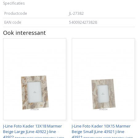
Specificaties
Productcode
JL-27382
EAN code
5400924273828
Ook interessant
J-Line Foto Kader 13X18 Marmer
J-Line Foto Kader 10X15 Marmer
Beige Large JLine 43922 J-line
Beige Small JLine 43921 J-line
43922
43921
fotokader enkel-enkele fotokaders-Cadre
fotokader enkel-enkele fotokaders-Cadre