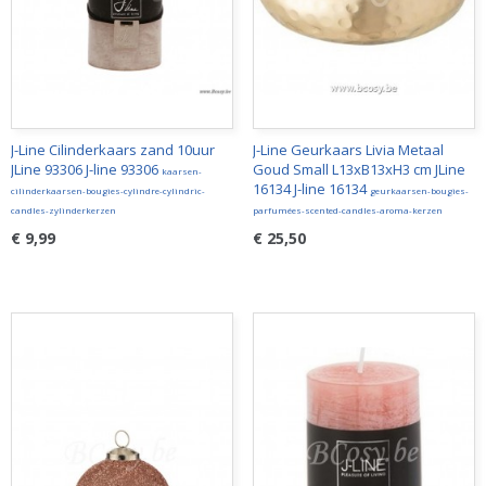
J-Line Cilinderkaars zand 10uur
J-Line Geurkaars Livia Metaal
JLine 93306 J-line 93306
Goud Small L13xB13xH3 cm JLine
kaarsen-
16134 J-line 16134
cilinderkaarsen-bougies-cylindre-cylindric-
geurkaarsen-bougies-
candles-zylinderkerzen
parfumées-scented-candles-aroma-kerzen
€ 9,99
€ 25,50