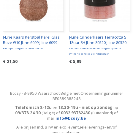
J-Line Kaars Kerstbal Parel Glas
J-Line Cilinderkaars Terracotta S
Roze Ø10 JLine 6099 J-line 6099
18uur 8H JLine 80520 J-line 80520
kaarsjes-bougies-candles-kerzen
kaarsen-cilinderkaarsen-bougies-cylindre-
cylindric-candles-zylinderkerzen
€ 21,50
€ 5,99
Bcosy - B-9950 Waarschoot België met Ondernemingsnummer
BE0889388248
Telefonisch 8-12u
en
13.30-19u - niet op zondag
op
09/378.24.30
(België)
of
0032 93782430
(Buitenland) of
mail
info@bcosy.be
Alle prijzen incl. BTW en excl. eventuele leverings- en/of
montagekosten
.