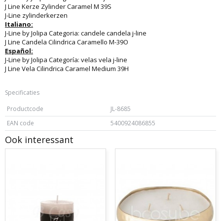
J Line Kerze Zylinder Caramel M 39S
J-Line zylinderkerzen
Italiano:
J-Line by Jolipa Categoria: candele candela j-line
J Line Candela Cilindrica Caramello M-39O
Español:
J-Line by Jolipa Categoría: velas vela j-line
J Line Vela Cilindrica Caramel Medium 39H
Specificaties
Productcode
JL-8685
EAN code
5400924086855
Ook interessant