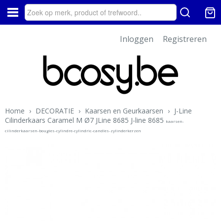
Inloggen
Registreren
Home
›
DECORATIE
›
Kaarsen en Geurkaarsen
›
J-Line
Cilinderkaars Caramel M Ø7 JLine 8685 J-line 8685
kaarsen-
cilinderkaarsen-bougies-cylindre-cylindric-candles-zylinderkerzen