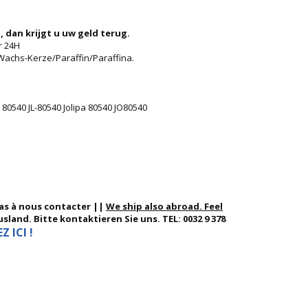
, dan krijgt u uw geld terug.
r 24H
achs-Kerze/Paraffin/Paraffina.
 80540 JL-80540 Jolipa 80540 JO80540
pas à nous contacter ||
We ship also abroad. Feel
sland. Bitte kontaktieren Sie uns. TEL: 0032 9 378
 ICI !