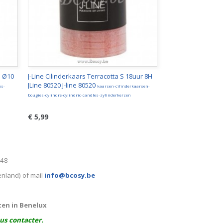
e Ø10
J-Line Cilinderkaars Terracotta S 18uur 8H
JLine 80520 J-line 80520
es-
kaarsen-cilinderkaarsen-
bougies-cylindre-cylindric-candles-zylinderkerzen
€ 5,99
248
enland) of mail
info@bcosy.be
ten in Benelux
ous contacter.