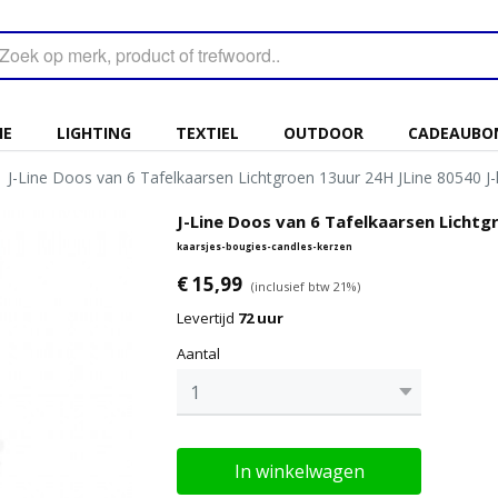
IE
LIGHTING
TEXTIEL
OUTDOOR
CADEAUBO
›
J-Line Doos van 6 Tafelkaarsen Lichtgroen 13uur 24H JLine 80540 J
J-Line Doos van 6 Tafelkaarsen Lichtgr
kaarsjes-bougies-candles-kerzen
€ 15,99
(inclusief btw 21%)
Levertijd
72 uur
Aantal
In winkelwagen