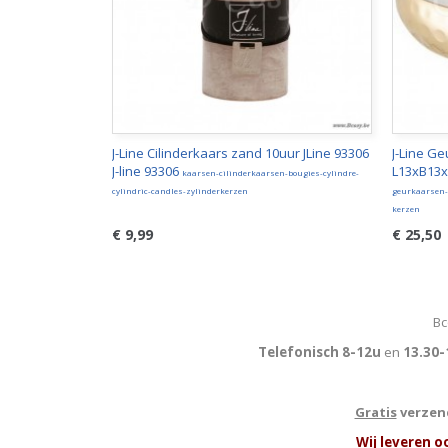
J-Line Cilinderkaars zand 10uur JLine 93306
J-Line G
J-line 93306
L13xB13xH
kaarsen-cilinderkaarsen-bougies-cylindre-
cylindric-candles-zylinderkerzen
geurkaarsen-
kerzen
€ 9,99
€ 25,50
Bc
Telefonisch 8-12u
en
13.30-
Gratis
verzend
W
ij leveren o