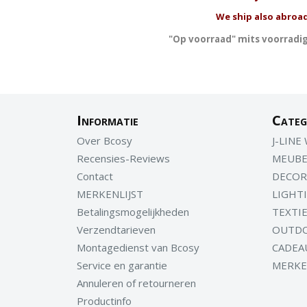
We ship also abroad
"Op voorraad" mits voorradig
Informatie
Categ
Over Bcosy
J-LINE
Recensies-Reviews
MEUBE
Contact
DECOR
MERKENLIJST
LIGHT
Betalingsmogelijkheden
TEXTI
Verzendtarieven
OUTD
Montagedienst van Bcosy
CADEA
Service en garantie
MERK
Annuleren of retourneren
Productinfo