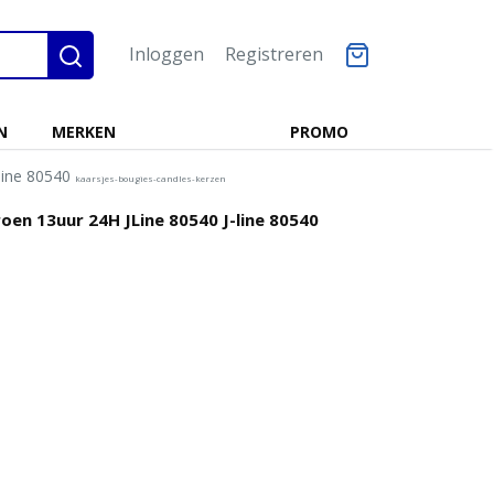
Inloggen
Registreren
N
MERKEN
PROMO
-line 80540
kaarsjes-bougies-candles-kerzen
oen 13uur 24H JLine 80540 J-line 80540