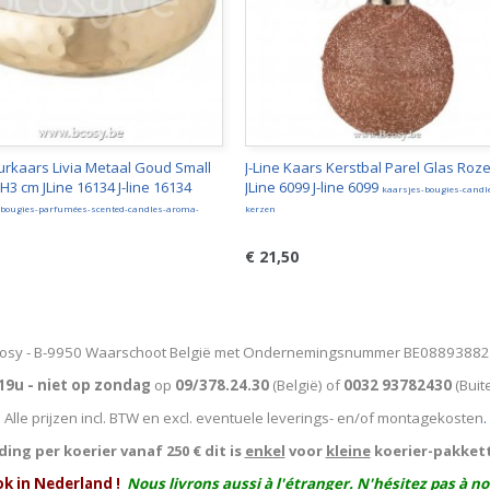
eurkaars Livia Metaal Goud Small
J-Line Kaars Kerstbal Parel Glas Roz
3 cm JLine 16134 J-line 16134
JLine 6099 J-line 6099
kaarsjes-bougies-candl
bougies-parfumées-scented-candles-aroma-
kerzen
€ 21,50
osy - B-9950 Waarschoot België met Ondernemingsnummer BE0889388
19u - niet op zondag
op
09/378.24.30
(België)
of
0032 93782430
(Buit
Alle prijzen incl. BTW en excl. eventuele leverings- en/of montagekosten
.
ing per koerier vanaf 250 € dit is
enkel
voor
kleine
koerier-pakket
ok in Nederland !
Nous livrons aussi à l'
étranger
. N'hésitez pas à n