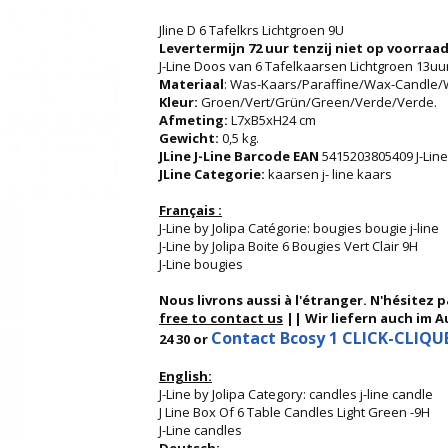
Jline D 6 Tafelkrs Lichtgroen 9U
Levertermijn 72 uur tenzij niet op voorraad
J-Line Doos van 6 Tafelkaarsen Lichtgroen 13uu
Materiaal
: Was-Kaars/Paraffine/Wax-Candle/W
Kleur:
Groen/Vert/Grün/Green/Verde/Verde.
Afmeting:
L7xB5xH24 cm
Gewicht:
0,5 kg.
JLine J-Line Barcode EAN
5415203805409 J-Line
JLine Categorie:
kaarsen j- line kaars
Français :
J-Line by Jolipa Catégorie: bougies bougie j-line
J-Line by Jolipa Boite 6 Bougies Vert Clair 9H
J-Line bougies
Nous livrons aussi à l'étranger. N'hésitez 
free to contact us
|| Wir liefern auch im Au
Contact Bcosy 1 CLICK-CLIQUEZ
24 30 or
English:
J-Line by Jolipa Category: candles j-line candle
J Line Box Of 6 Table Candles Light Green -9H
J-Line candles