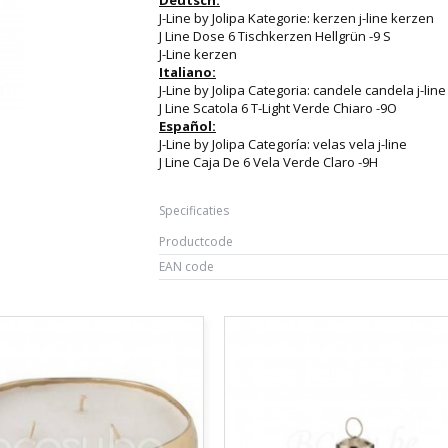
Deutsch:
J-Line by Jolipa Kategorie: kerzen j-line kerzen
J Line Dose 6 Tischkerzen Hellgrün -9 S
J-Line kerzen
Italiano:
J-Line by Jolipa Categoria: candele candela j-line
J Line Scatola 6 T-Light Verde Chiaro -9O
Español:
J-Line by Jolipa Categoría: velas vela j-line
J Line Caja De 6 Vela Verde Claro -9H
Specificaties
Productcode
EAN code