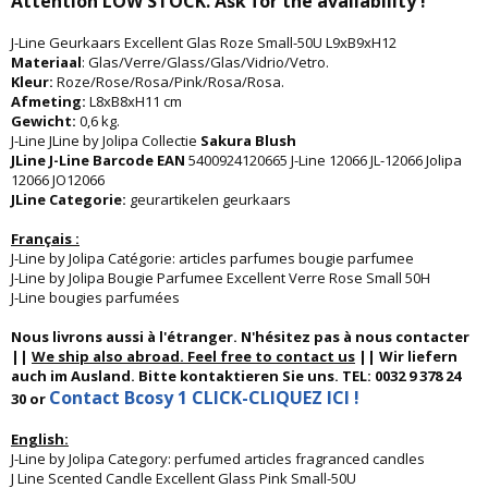
Attention LOW STOCK. Ask for the availability !
J-Line Geurkaars Excellent Glas Roze Small-50U L9xB9xH12
Materiaal
: Glas/Verre/Glass/Glas/Vidrio/Vetro.
Kleur:
Roze/Rose/Rosa/Pink/Rosa/Rosa.
Afmeting:
L8xB8xH11 cm
Gewicht:
0,6 kg.
J-Line JLine by Jolipa Collectie
Sakura Blush
JLine J-Line Barcode EAN
5400924120665 J-Line 12066 JL-12066 Jolipa
12066 JO12066
JLine Categorie:
geurartikelen geurkaars
Français :
J-Line by Jolipa Catégorie: articles parfumes bougie parfumee
J-Line by Jolipa Bougie Parfumee Excellent Verre Rose Small 50H
J-Line bougies parfumées
Nous livrons aussi à l'étranger. N'hésitez pas à nous contacter
||
We ship also abroad. Feel free to contact us
|| Wir liefern
auch im Ausland. Bitte kontaktieren Sie uns. TEL: 0032 9 378 24
Contact Bcosy 1 CLICK-CLIQUEZ ICI !
30 or
English:
J-Line by Jolipa Category: perfumed articles fragranced candles
J Line Scented Candle Excellent Glass Pink Small-50U