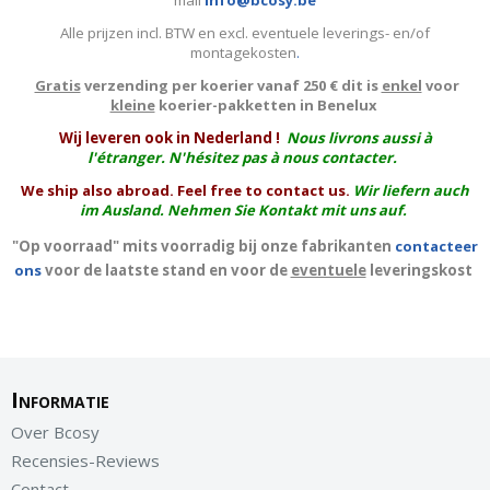
mail
info@bcosy.be
Alle prijzen incl. BTW en excl. eventuele leverings- en/of
montagekosten
.
Gratis
verzending per koerier vanaf 250 € dit is
enkel
voor
kleine
koerier-pakketten in Benelux
W
ij leveren ook in Nederland !
Nous livrons aussi à
l'
étranger
. N'hésitez pas à nous contacter.
We ship also abroad. Feel free to contact us.
Wir liefern auch
im Ausland. Nehmen Sie Kontakt mit uns auf.
"Op voorraad" mits voorradig bij onze fabrikanten
contacteer
ons
voor de laatste stand en voor de
eventuele
leveringskost
Informatie
Over Bcosy
Recensies-Reviews
Contact