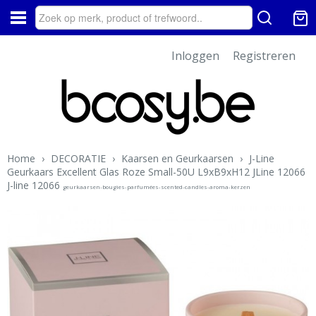
Inloggen
Registreren
Home
›
DECORATIE
›
Kaarsen en Geurkaarsen
›
J-Line
Geurkaars Excellent Glas Roze Small-50U L9xB9xH12 JLine 12066
J-line 12066
geurkaarsen-bougies-parfumées-scented-candles-aroma-kerzen