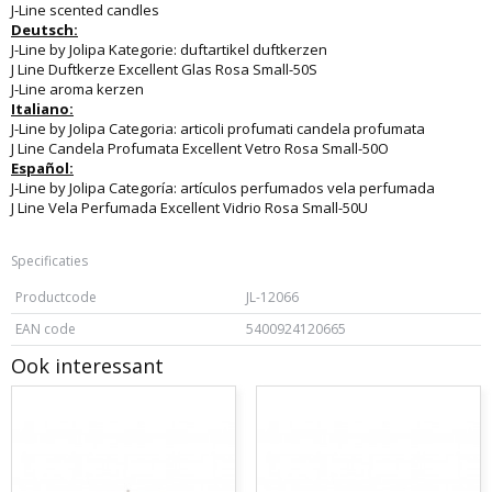
J-Line scented candles
Deutsch:
J-Line by Jolipa Kategorie: duftartikel duftkerzen
J Line Duftkerze Excellent Glas Rosa Small-50S
J-Line aroma kerzen
Italiano:
J-Line by Jolipa Categoria: articoli profumati candela profumata
J Line Candela Profumata Excellent Vetro Rosa Small-50O
Español:
J-Line by Jolipa Categoría: artículos perfumados vela perfumada
J Line Vela Perfumada Excellent Vidrio Rosa Small-50U
Specificaties
Productcode
JL-12066
EAN code
5400924120665
Ook interessant