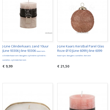
J-Line Cilinderkaars zand 10uur
J-Line Kaars Kerstbal Parel Glas
JLine 93306 J-line 93306
Roze Ø10 JLine 6099 J-line 6099
kaarsen-
cilinderkaarsen-bougies-cylindre-cylindric-
kaarsjes-bougies-candles-kerzen
candles-zylinderkerzen
€ 9,99
€ 21,50