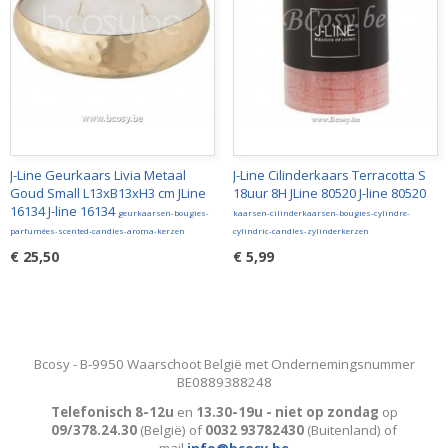
J-Line Geurkaars Livia Metaal
J-Line Cilinderkaars Terracotta S
Goud Small L13xB13xH3 cm JLine
18uur 8H JLine 80520 J-line 80520
16134 J-line 16134
geurkaarsen-bougies-
kaarsen-cilinderkaarsen-bougies-cylindre-
parfumées-scented-candles-aroma-kerzen
cylindric-candles-zylinderkerzen
€ 25,50
€ 5,99
Bcosy - B-9950 Waarschoot België met Ondernemingsnummer
BE0889388248
Telefonisch 8-12u
en
13.30-19u - niet op zondag
op
09/378.24.30
(België)
of
0032 93782430
(Buitenland) of