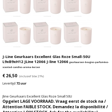
J-Line Geurkaars Excellent Glas Roze Small-50U
L9xB9xH12 JLine 12066 J-line 12066
geurkaarsen-bougies-parfumées-
scented-candles-aroma-kerzen
€ 26,50
(inclusief btw 21%)
Levertijd
72 uur
Jline Geurkaars Excellent Glas Roze Small 50U
Opgelet LAGE VOORRAAD. Vraag eerst de stock na /
Attention FAIBLE STOCK. Demandez la disponibilité /