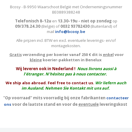
Bcosy - B-9950 Waarschoot België met Ondernemingsnummer
BE0889388248
Telefonisch 8-12u
en
13.30-19u - niet op zondag
op
09/378.24.30
(België)
of
0032 93782430
(Buitenland) of
mail
info@bcosy.be
Alle prijzen incl. BTW en excl. eventuele leverings- en/of
montagekosten
.
Gratis
verzending per koerier vanaf 250 € dit is
enkel
voor
kleine
koerier-pakketten in Benelux
W
ij leveren ook in Nederland !
Nous livrons aussi à
l'
étranger
. N'hésitez pas à nous contacter.
We ship also abroad. Feel free to contact us.
Wir liefern auch
im Ausland. Nehmen Sie Kontakt mit uns auf.
"Op voorraad" mits voorradig bij onze fabrikanten
contacteer
ons
voor de laatste stand en voor de
eventuele
leveringskost