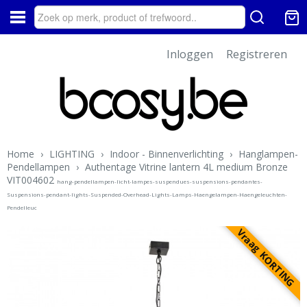
Inloggen
Registreren
Home
›
LIGHTING
›
Indoor - Binnenverlichting
›
Hanglampen-
Pendellampen
›
Authentage Vitrine lantern 4L medium Bronze
VIT004602
hang-pendellampen-licht-lampes-suspendues-suspensions-pendantes-
Suspensions-pendant-lights-Suspended-Overhead-Lights-Lamps-Haengelampen-Haengeleuchten-
Pendelleuc
Vraag KORTING