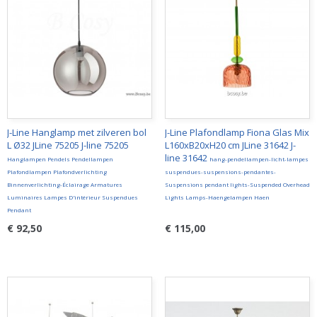
J-Line Hanglamp met zilveren bol
J-Line Plafondlamp Fiona Glas Mix
L Ø32 JLine 75205 J-line 75205
L160xB20xH20 cm JLine 31642 J-
line 31642
Hanglampen Pendels Pendellampen
hang-pendellampen-licht-lampes
Plafondlampen Plafondverlichting
suspendues-suspensions-pendantes-
Binnenverlichting-Éclairage Armatures
Suspensions pendant lights-Suspended Overhead
Luminaires Lampes D'intérieur Suspendues
Lights Lamps-Haengelampen Haen
Pendant
€ 92,50
€ 115,00