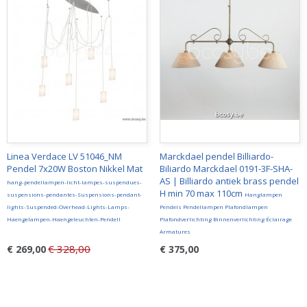
Linea Verdace LV 51046_NM
Marckdael pendel Billiardo-
Pendel 7x20W Boston Nikkel Mat
Biliardo Marckdael 0191-3F-SHA-
AS | Billiardo antiek brass pendel
hang-pendellampen-licht-lampes-suspendues-
H min 70 max 110cm
suspensions-pendantes-Suspensions-pendant-
Hanglampen
lights-Suspended-Overhead-Lights-Lamps-
Pendels Pendellampen Plafondlampen
Haengelampen-Haengeleuchten-Pendell
Plafondverlichting Binnenverlichting Éclairage
Armatures
€ 328,00
€ 269,00
€ 375,00