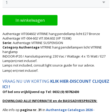
In winkelwagen
Authentage VIT004602 VITRINE hang pendellamp licht E27 Bronze
Authentage VIT-004-602 VIT.004.602 (VP 1530€)
Serie:
Authentage VITRINE SUSPENSION
Category Authentage
VITRINE hang pendellampen licht VITRINE
hanglamp
INDOOR-IP20 / Aansluitspanning: 230 Vac / Wattage: 4 x 15 Watt / E27
Lamp(en) niet inclusief.
Lamps not included, consult light source guide for our advice.
Lamp(-en) niet inclusief.
VRAAG NU UW KORTING
KLIK HIER-DISCOUNT CLIQUEZ
ICI !
Of bel ons vrijblijvend op Tel: 0032 (0) 93782430
DOWNLOAD ALLE INFORMATIE en de BASISADVIESPRIJZEN:
Alle info op
pagina nr. 31
in
Authentage Catalogus 2026 -