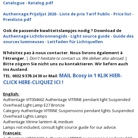
Catalogue - Katalog.pdf
Authentage Prijslijst 2026 - Liste de prix Tarif Public - Price list -
Preisliste.pdf
Ook de passende kwaliteitslampjes nodig ? Download de
Authentage Lichtbronnengids - Light source guide - Guide des
sources lumineuses - Leitfaden für Lichtquellen
N'hésitez pas à nous contacter. Nous livrons également à
l'étranger.
|
Don't hesitate to contact us. We deliver also abroad.
|
Bitte zögern Sie nicht uns zu kontaktieren. Wir liefern auch
ins Ausland.
MAIL Bcosy in 1 KLIK HIER-
TEL: 0032 9 378 24 30 or Mail:
CLICK HERE-CLIQUEZ ICI !
English:
Authentage VIT004602 Authentage VITRINE pendant light Suspended
Overhead Light Lamp E27 Bronze
Category Authentage VITRINE Suspensions pendant lights Suspended
Overhead Lights Lamps
Authentage Vitrine lantern 4L medium
Lamps not included, consult light source guide for our advice.
Français: