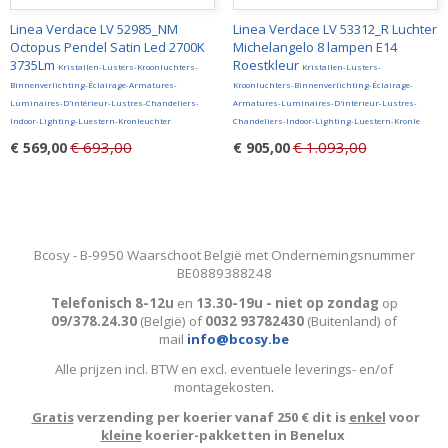
Linea Verdace LV 52985_NM
Linea Verdace LV 53312_R Luchter
Octopus Pendel Satin Led 2700K
Michelangelo 8 lampen E14
3735Lm
Roestkleur
Kristallen-Lusters-Kroonluchters-
Kristallen-Lusters-
Binnenverlichting-Éclairage-Armatures-
Kroonluchters-Binnenverlichting-Éclairage-
Luminaires-D'intérieur-Lustres-Chandeliers-
Armatures-Luminaires-D'intérieur-Lustres-
Indoor-Lighting-Luestern-Kronleuchter
Chandeliers-Indoor-Lighting-Luestern-Kronle
€ 693,00
€ 1.093,00
€ 569,00
€ 905,00
Bcosy - B-9950 Waarschoot België met Ondernemingsnummer
BE0889388248
Telefonisch 8-12u
en
13.30-19u - niet op zondag
op
09/378.24.30
(België)
of
0032 93782430
(Buitenland) of
mail
info@bcosy.be
Alle prijzen incl. BTW en excl. eventuele leverings- en/of
montagekosten
.
Gratis
verzending per koerier vanaf 250 € dit is
enkel
voor
kleine
koerier-pakketten in Benelux