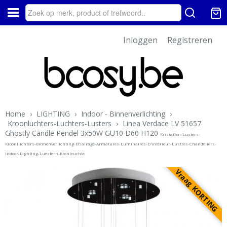
Inloggen
Registreren
Home
›
LIGHTING
›
Indoor - Binnenverlichting
›
Kroonluchters-Luchters-Lusters
›
Linea Verdace LV 51657
Ghostly Candle Pendel 3x50W GU10 D60 H120
Kristallen-Lusters-
Kroonluchters-Binnenverlichting-Éclairage-Armatures-Luminaires-D'intérieur-Lustres-Chandeliers-
Indoor-Lighting-Luestern-Kronleuchte
Vraag KORTING