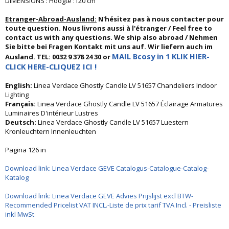
DIMENSIONS : Hoogte :120 cm
Etranger-Abroad-Ausland:
N'hésitez pas à nous contacter pour
toute question. Nous livrons aussi à l'étranger / Feel free to
contact us with any questions. We ship also abroad / Nehmen
Sie bitte bei Fragen Kontakt mit uns auf. Wir liefern auch im
MAIL Bcosy in 1 KLIK HIER-
Ausland. TEL: 0032 9 378 24 30 or
CLICK HERE-CLIQUEZ ICI !
English:
Linea Verdace Ghostly Candle LV 51657 Chandeliers Indoor
Lighting
Français:
Linea Verdace Ghostly Candle LV 51657 Éclairage Armatures
Luminaires D'intérieur Lustres
Deutsch:
Linea Verdace Ghostly Candle LV 51657 Luestern
Kronleuchtern Innenleuchten
Pagina 126 in
Download link: Linea Verdace GEVE Catalogus-Catalogue-Catalog-
Katalog
Download link: Linea Verdace GEVE Advies Prijslijst excl BTW-
Recommended Pricelist VAT INCL.-Liste de prix tarif TVA Incl. - Preisliste
inkl MwSt