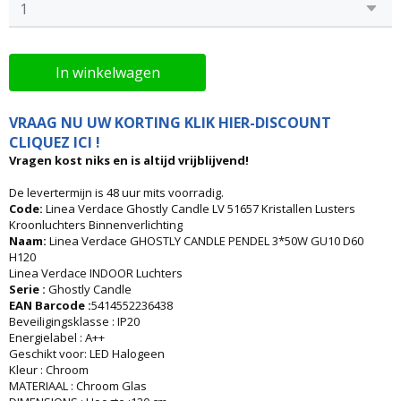
In winkelwagen
VRAAG NU UW KORTING KLIK HIER-DISCOUNT
CLIQUEZ ICI !
Vragen kost niks en is altijd vrijblijvend!
De levertermijn is 48 uur mits voorradig.
Code:
Linea Verdace Ghostly Candle LV 51657 Kristallen Lusters
Kroonluchters Binnenverlichting
Naam:
Linea Verdace GHOSTLY CANDLE PENDEL 3*50W GU10 D60
H120
Linea Verdace INDOOR Luchters
Serie :
Ghostly Candle
EAN Barcode :
5414552236438
Beveiligingsklasse : IP20
Energielabel : A++
Geschikt voor: LED Halogeen
Kleur : Chroom
MATERIAAL : Chroom Glas