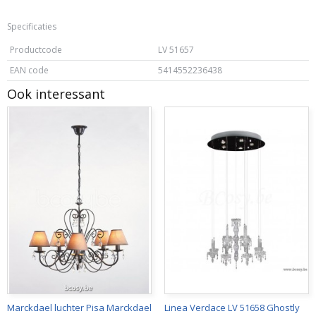
Specificaties
Productcode
LV 51657
EAN code
5414552236438
Ook interessant
Marckdael luchter Pisa Marckdael
Linea Verdace LV 51658 Ghostly