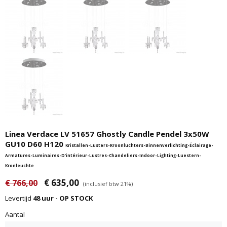
Linea Verdace LV 51657 Ghostly Candle Pendel 3x50W
GU10 D60 H120
Kristallen-Lusters-Kroonluchters-Binnenverlichting-Éclairage-
Armatures-Luminaires-D'intérieur-Lustres-Chandeliers-Indoor-Lighting-Luestern-
Kronleuchte
€ 635,00
€ 766,00
(inclusief btw 21%)
Levertijd
48 uur - OP STOCK
Aantal