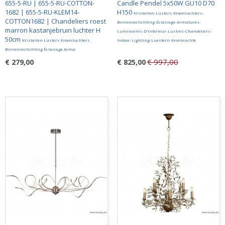
655-5-RU | 655-5-RU-COTTON-
Candle Pendel 5x50W GU10 D70
1682 | 655-5-RU-KLEM14-
H150
Kristallen-Lusters-Kroonluchters-
COTTON1682 | Chandeliers roest
Binnenverlichting-Éclairage-Armatures-
marron kastanjebruin luchter H
Luminaires-D'intérieur-Lustres-Chandeliers-
50cm
Kristallen Lusters Kroonluchters
Indoor-Lighting-Luestern-Kronleuchte
Binnenverlichting Éclairage Arma
€ 997,00
€ 279,00
€ 825,00