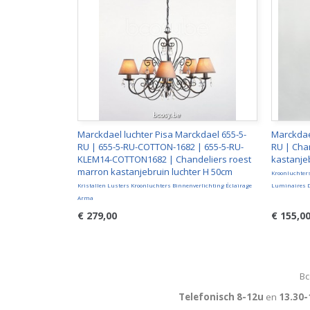
Marckdael luchter Pisa Marckdael 655-5-
Marckdael
RU | 655-5-RU-COTTON-1682 | 655-5-RU-
RU | Cha
KLEM14-COTTON1682 | Chandeliers roest
kastanje
marron kastanjebruin luchter H 50cm
Kroonluchter
Kristallen Lusters Kroonluchters Binnenverlichting Éclairage
Luminaires D'
Arma
€ 279,00
€ 155,0
Bc
Telefonisch 8-12u
en
13.30-