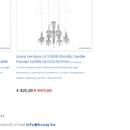
Linea Verdace LV 51658 Ghostly Candle
4-40W
Pendel 5x50W GU10 D70 H150
Kristallen-
clairage-
Lusters-Kroonluchters-Binnenverlichting-Éclairage-
rs-
Armatures-Luminaires-D'intérieur-Lustres-Chandeliers-
Indoor-Lighting-Luestern-Kronleuchte
€ 997,00
€ 825,00
248
enland) of mail
info@bcosy.be