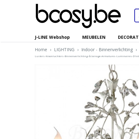
J-LINE Webshop
MEUBELEN
DECORAT
Home
›
LIGHTING
›
Indoor - Binnenverlichting
›
Lusters-Kroonluchters-Binnenverlichting-Éclairage-Armatures-Luminaires-D'int