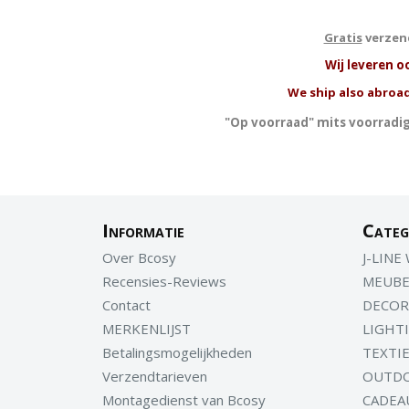
Gratis
verzend
W
ij leveren o
We ship also abroad
"Op voorraad" mits voorradig
Informatie
Categ
Over Bcosy
J-LINE
Recensies-Reviews
MEUBE
Contact
DECOR
MERKENLIJST
LIGHT
Betalingsmogelijkheden
TEXTI
Verzendtarieven
OUTD
Montagedienst van Bcosy
CADEA