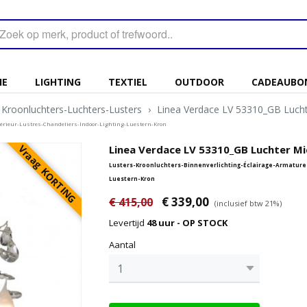
IE
LIGHTING
TEXTIEL
OUTDOOR
CADEAUBO
Kroonluchters-Luchters-Lusters
›
Linea Verdace LV 53310_GB Lucht
érieur-Lustres-Chandeliers-Indoor-Lighting-Luestern-Kron
Vraag KORTING
Linea Verdace LV 53310_GB Luchter Mi
Lusters-Kroonluchters-Binnenverlichting-Éclairage-Armature
Luestern-Kron
€ 339,00
€ 415,00
(inclusief btw 21%)
Levertijd
48 uur - OP STOCK
Aantal