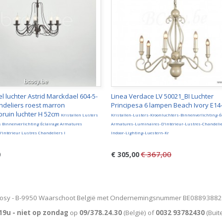
 luchter Astrid Marckdael 604-5-
Linea Verdace LV 50021_BI Luchter
ndeliers roest marron
Principesa 6 lampen Beach Ivory E1
bruin luchter H 52cm
Kristallen Lusters
Kristallen-Lusters-Kroonluchters-Binnenverlichting-É
s Binnenverlichting Éclairage Armatures
Armatures-Luminaires-D'intérieur-Lustres-Chandelie
intérieur Lustres Chandeliers I
Indoor-Lighting-Luestern-Kr
€ 367,00
0
€ 305,00
osy - B-9950 Waarschoot België met Ondernemingsnummer BE0889388
19u - niet op zondag
op
09/378.24.30
(België)
of
0032 93782430
(Buit