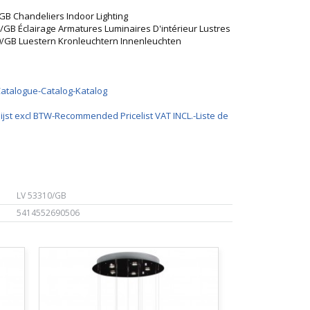
GB Chandeliers Indoor Lighting
/GB Éclairage Armatures Luminaires D'intérieur Lustres
0/GB Luestern Kronleuchtern Innenleuchten
Catalogue-Catalog-Katalog
ijst excl BTW-Recommended Pricelist VAT INCL.-Liste de
LV 53310/GB
5414552690506