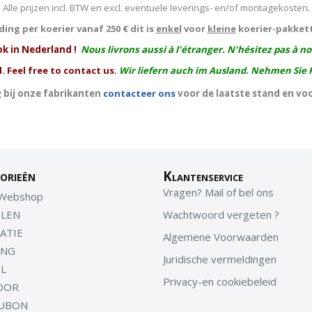
Alle prijzen incl. BTW en excl. eventuele leverings- en/of montagekosten
.
ing per koerier vanaf 250 € dit is
enkel
voor
kleine
koerier-pakket
ok in Nederland !
Nous livrons aussi à l'
étranger
. N'hésitez pas à n
. Feel free to contact us.
Wir liefern auch im Ausland. Nehmen Sie 
 bij onze fabrikanten
contacteer ons
voor de laatste stand en vo
orieën
Klantenservice
Vragen? Mail of bel ons
 Webshop
LEN
Wachtwoord vergeten ?
ATIE
Algemene Voorwaarden
ING
Juridische vermeldingen
EL
Privacy-en cookiebeleid
OOR
UBON