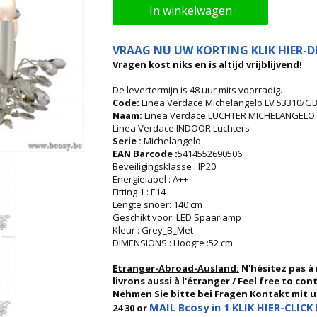
In winkelwagen
VRAAG NU UW KORTING KLIK HIER-DI
Vragen kost niks en is altijd vrijblijvend!
De levertermijn is 48 uur mits voorradig.
Code:
Linea Verdace Michelangelo LV 53310/GB 
Naam:
Linea Verdace LUCHTER MICHELANGELO 
Linea Verdace INDOOR Luchters
Serie :
Michelangelo
EAN Barcode :
5414552690506
Beveiligingsklasse : IP20
Energielabel : A++
Fitting 1 : E14
Lengte snoer: 140 cm
Geschikt voor: LED Spaarlamp
Kleur : Grey_B_Met
DIMENSIONS : Hoogte :52 cm
Etranger-Abroad-Ausland:
N'hésitez pas à
livrons aussi à l'étranger / Feel free to co
Nehmen Sie bitte bei Fragen Kontakt mit uns
MAIL Bcosy in 1 KLIK HIER-CLICK 
24 30 or