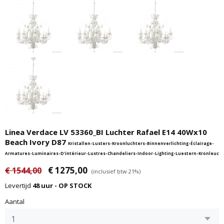
Linea Verdace LV 53360_BI Luchter Rafael E14 40Wx10
Beach Ivory D87
Kristallen-Lusters-Kroonluchters-Binnenverlichting-Éclairage-
Armatures-Luminaires-D'intérieur-Lustres-Chandeliers-Indoor-Lighting-Luestern-Kronleuc
€ 1275,00
€ 1544,00
(inclusief btw 21%)
Levertijd
48 uur - OP STOCK
Aantal