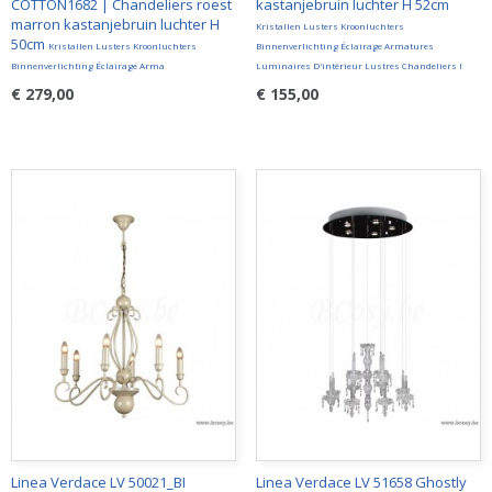
COTTON1682 | Chandeliers roest
kastanjebruin luchter H 52cm
marron kastanjebruin luchter H
Kristallen Lusters Kroonluchters
50cm
Kristallen Lusters Kroonluchters
Binnenverlichting Éclairage Armatures
Binnenverlichting Éclairage Arma
Luminaires D'intérieur Lustres Chandeliers I
€ 279,00
€ 155,00
Linea Verdace LV 50021_BI
Linea Verdace LV 51658 Ghostly