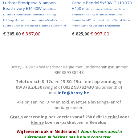
Luchter Principesa 6 lampen
Candle Pendel 5x50W GU10 D70
Beach Ivory E14-40W
H150
Kristallen-
Kristallen-Lusters-Kroonluchters-
Lusters-Kroonluchters-Binnenverlichting-
Binnenverlichting-Éclairage-Armatures-
Éclairage-Armatures-Luminaires-D'intérieur-
Luminaires-D'intérieur-Lustres-Chandeliers-
Lustres-Chandeliers-Indoor-Lighting-Luestern-Kr
Indoor-Lighting-Luestern-Kronleuchte
€ 367,00
€ 997,00
€ 305,00
€ 825,00
Bcosy - B-9950 Waarschoot België met Ondernemingsnummer
BE0889388248
Telefonisch 8-12u
en
13.30-19u - niet op zondag
op
09/378.24.30
(België)
of
0032 93782430
(Buitenland) of
mail
info@bcosy.be
Alle prijzen incl. BTW en excl. eventuele leverings- en/of
montagekosten
.
Gratis
verzending per koerier vanaf 250 € dit is
enkel
voor
kleine
koerier-pakketten in Benelux
W
ij leveren ook in Nederland !
Nous livrons aussi à
l'
étranger
. N'hésitez pas à nous contacter.