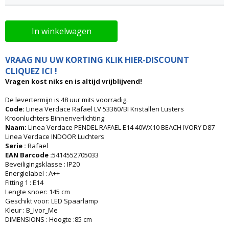
In winkelwagen
VRAAG NU UW KORTING KLIK HIER-DISCOUNT
CLIQUEZ ICI !
Vragen kost niks en is altijd vrijblijvend!
De levertermijn is 48 uur mits voorradig.
Code:
Linea Verdace Rafael LV 53360/BI Kristallen Lusters
Kroonluchters Binnenverlichting
Naam:
Linea Verdace PENDEL RAFAEL E14 40WX10 BEACH IVORY D87
Linea Verdace INDOOR Luchters
Serie :
Rafael
EAN Barcode :
5414552705033
Beveiligingsklasse : IP20
Energielabel : A++
Fitting 1 : E14
Lengte snoer: 145 cm
Geschikt voor: LED Spaarlamp
Kleur : B_Ivor_Me
DIMENSIONS : Hoogte :85 cm