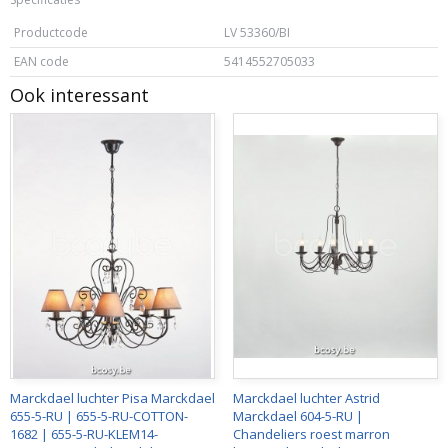
Productcode
LV 53360/BI
EAN code
5414552705033
Ook interessant
Marckdael luchter Pisa Marckdael
Marckdael luchter Astrid
655-5-RU | 655-5-RU-COTTON-
Marckdael 604-5-RU |
1682 | 655-5-RU-KLEM14-
Chandeliers roest marron