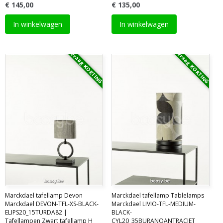
€ 145,00
€ 135,00
In winkelwagen
In winkelwagen
Vraag KORTING
Vraag KORTING
Marckdael tafellamp Devon
Marckdael tafellamp Tablelamps
Marckdael DEVON-TFL-XS-BLACK-
Marckdael LIVIO-TFL-MEDIUM-
ELIPS20_15TURDA82 |
BLACK-
Tafellampen Zwart tafellamp H
CYL20_35BURANOANTRACIET