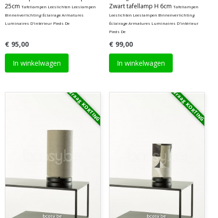
25cm
Zwart tafellamp H 6cm
Tafellampen Leeslichten Leeslampen
Tafellampen
Binnenverlichting Éclairage Armatures
Leeslichten Leeslampen Binnenverlichting
Luminaires D'intérieur Pieds De
Éclairage Armatures Luminaires D'intérieur
Pieds De
€ 95,00
€ 99,00
In winkelwagen
In winkelwagen
Vraag KORTING
Vraag KORTING