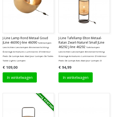
J-Line Lamp Rond Metaal Goud
J-Line Tafellamp Elton Metaal-
JLine 46090 J-line 46090
Ratan Zwart-Naturel Small JLine
Tafellampen
46292 J-line 46292
Leeslichten Leeslampen Binnenverlichting-
Tafellampen
Éclairage Armatures Luminaires D'intérieur
Leeslichten Leeslampen Binnenverlichting-
Pieds De Lampe Avec Abat Jour Lampes De Table-
Éclairage Armatures Luminaires D'intérieur
Table Lights-Lampen
Pieds De Lampe Avec Abat Jour Lampes D
€ 109,00
€ 94,99
In winkelwagen
In winkelwagen
Vraag KORTING