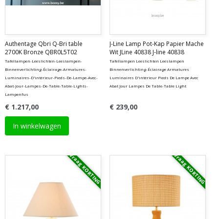
Authentage Qbri Q-Bri table
J-Line Lamp Pot-Kap Papier Mache
2700K Bronze QBR0L5T02
Wit JLine 40838 J-line 40838
Tafellampen-Leeslichten-Leeslampen-
Tafellampen Leeslichten Leeslampen
Binnenverlichting-Éclairage-Armatures-
Binnenverlichting-Éclairage Armatures
Luminaires-D'intérieur-Pieds-De-Lampe-Avec-
Luminaires D'intérieur Pieds De Lampe Avec
Abat-Jour-Lampes-De-Table-Table-Lights-
Abat Jour Lampes De Table-Table Light
Lampenfus
€ 1.217,00
€ 239,00
In winkelwagen
Vraag KORTING
Vraag KORTING