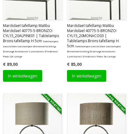
Marckdael tafellamp Malibu
Marckdael tafellamp Malibu
Marckdael 40775-5-BRONZO-
Marckdael 40775-5-BRONZO-
CYL15_20ALPINE01 | Tablelamps
CYL15_20MONACO03 |
Brons tafellamp H 5cm
Tablelamps Brons tafellamp H
Tafellampen
5cm
Leeslichten Leeslampen Binnenverlichting
Tafellampen Leeslichten Leeslampen
Éclairage Armatures Luminaires D'intérieur
Binnenverlichting Éclairage Armatures
Pieds De Lampe
Luminaires D'intérieur Pieds De Lampe
€ 89,00
€ 85,00
In winkelwagen
In winkelwagen
Vraag KORTING
Vraag KORTING