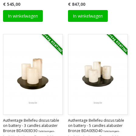
€ 545,00
€ 847,00
In winkelwagen
In winkelwagen
Vraag KORTING
Vraag KORTING
Authentage Bellefeu discus table
Authentage Bellefeu discus table
on battery - 3 candles alabaster
on battery - 5 candles alabaster
Bronze BDA003D30
Bronze BDA005D40
Tafellampen-
Tafellampen-