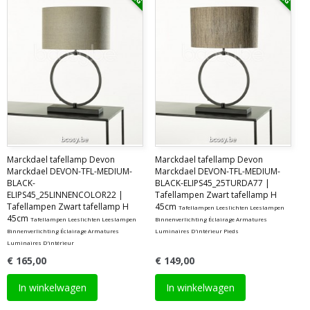
Marckdael tafellamp Devon
Marckdael tafellamp Devon
Marckdael DEVON-TFL-MEDIUM-
Marckdael DEVON-TFL-MEDIUM-
BLACK-
BLACK-ELIPS45_25TURDA77 |
ELIPS45_25LINNENCOLOR22 |
Tafellampen Zwart tafellamp H
Tafellampen Zwart tafellamp H
45cm
Tafellampen Leeslichten Leeslampen
45cm
Tafellampen Leeslichten Leeslampen
Binnenverlichting Éclairage Armatures
Binnenverlichting Éclairage Armatures
Luminaires D'intérieur Pieds
Luminaires D'intérieur
€ 165,00
€ 149,00
In winkelwagen
In winkelwagen