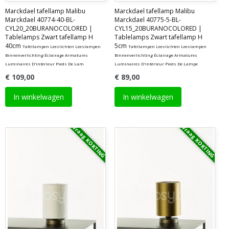
Marckdael tafellamp Malibu
Marckdael tafellamp Malibu
Marckdael 40774-40-BL-
Marckdael 40775-5-BL-
CYL20_20BURANOCOLORED |
CYL15_20BURANOCOLORED |
Tablelamps Zwart tafellamp H
Tablelamps Zwart tafellamp H
40cm
5cm
Tafellampen Leeslichten Leeslampen
Tafellampen Leeslichten Leeslampen
Binnenverlichting Éclairage Armatures
Binnenverlichting Éclairage Armatures
Luminaires D'intérieur Pieds De Lam
Luminaires D'intérieur Pieds De Lampe
€ 109,00
€ 89,00
In winkelwagen
In winkelwagen
Vraag KORTING
Vraag KORTING