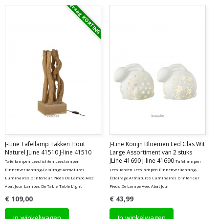
Vraag KORTING
J-Line Tafellamp Takken Hout
J-Line Konijn Bloemen Led Glas Wit
Naturel JLine 41510 J-line 41510
Large Assortiment van 2 stuks
JLine 41690 J-line 41690
Tafellampen Leeslichten Leeslampen
Tafellampen
Binnenverlichting-Éclairage Armatures
Leeslichten Leeslampen Binnenverlichting-
Luminaires D'intérieur Pieds De Lampe Avec
Éclairage Armatures Luminaires D'intérieur
Abat Jour Lampes De Table-Table Light
Pieds De Lampe Avec Abat Jour
€ 109,00
€ 43,99
In winkelwagen
In winkelwagen