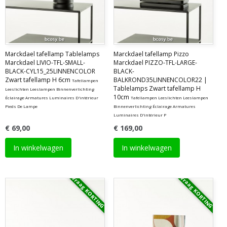
Marckdael tafellamp Tablelamps
Marckdael tafellamp Pizzo
Marckdael LIVIO-TFL-SMALL-
Marckdael PIZZO-TFL-LARGE-
BLACK-CYL15_25LINNENCOLOR
BLACK-
Zwart tafellamp H 6cm
BALKROND35LINNENCOLOR22 |
Tafellampen
Tablelamps Zwart tafellamp H
Leeslichten Leeslampen Binnenverlichting
10cm
Éclairage Armatures Luminaires D'intérieur
Tafellampen Leeslichten Leeslampen
Pieds De Lampe
Binnenverlichting Éclairage Armatures
Luminaires D'intérieur P
€ 69,00
€ 169,00
In winkelwagen
In winkelwagen
Vraag KORTING
Vraag KORTING