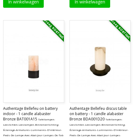
In winkelwagen
In winkelwagen
Vraag KORTING
Vraag KORTING
Authentage Bellefeu on battery
Authentage Bellefeu discus table
indoor - 1 candle alabaster
on battery - 1 candle alabaster
Bronze BAT001A15
Bronze BDA001D20
Tafellampen-
Tafellampen-
Leeslichten-Leeslampen-Binnenverlichting-
Leeslichten-Leeslampen-Binnenverlichting-
Éclairage-Armatures-Luminaires-D'intérieur-
Éclairage-Armatures-Luminaires-D'intérieur-
Pieds-De-Lampe-Avec-Abat-Jour-Lampes-De-Tab
Pieds-De-Lampe-Avec-Abat-Jour-Lampes-