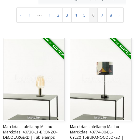
«
1
•••
1
2
3
4
5
6
7
8
»
Vraag KORTING
Vraag KORTING
Marckdael tafellamp Malibu
Marckdael tafellamp Malibu
Marckdael 40730-L1-BRONZO-
Marckdael 40774-30-BL-
DECOLARGEKD | Tablelamps
CYL20_15BURANOCOLORED |