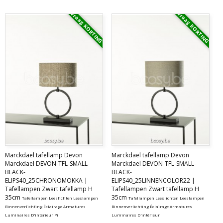
Vraag KORTING
Vraag KORTING
Marckdael tafellamp Devon
Marckdael tafellamp Devon
Marckdael DEVON-TFL-SMALL-
Marckdael DEVON-TFL-SMALL-
BLACK-
BLACK-
ELIPS40_25CHRONOMOKKA |
ELIPS40_25LINNENCOLOR22 |
Tafellampen Zwart tafellamp H
Tafellampen Zwart tafellamp H
35cm
35cm
Tafellampen Leeslichten Leeslampen
Tafellampen Leeslichten Leeslampen
Binnenverlichting Éclairage Armatures
Binnenverlichting Éclairage Armatures
Luminaires D'intérieur Pi
Luminaires D'intérieur