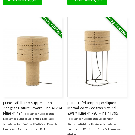
Vraag KORTING
Vraag KORTING
J-Line Tafellamp Stippellijnen
J-Line Tafellamp Stippellijnen
Zeegras Naturel-Zwart JLine 41794
Metaal Voet Zeegras Naturel-
J-line 41794
Zwart JLine 41795 J-line 41795
Tafellampen Leeslichten
Leeslampen Binnenverlichting-Éclairage
Tafellampen Leeslichten Leeslampen
Armatures Luminaires D'intérieur Pieds De
Binnenverlichting-Éclairage Armatures
Lampe Avec Abat Jour Lampes De T
Luminaires D'intérieur Pieds De Lampe Avec
Abat Jour