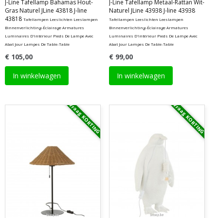
J-Line Tafellamp Bahamas Hout-
J-Line Tafellamp Metaal-Rattan Wit-
Gras Naturel JLine 43818 J-line
Naturel JLine 43938 J-line 43938
43818
Tafellampen Leeslichten Leeslampen
Tafellampen Leeslichten Leeslampen
Binnenverlichting-Éclairage Armatures
Binnenverlichting-Éclairage Armatures
Luminaires D'intérieur Pieds De Lampe Avec
Luminaires D'intérieur Pieds De Lampe Avec
Abat Jour Lampes De Table-Table
Abat Jour Lampes De Table-Table
€ 105,00
€ 99,00
In winkelwagen
In winkelwagen
Vraag KORTING
Vraag KORTING