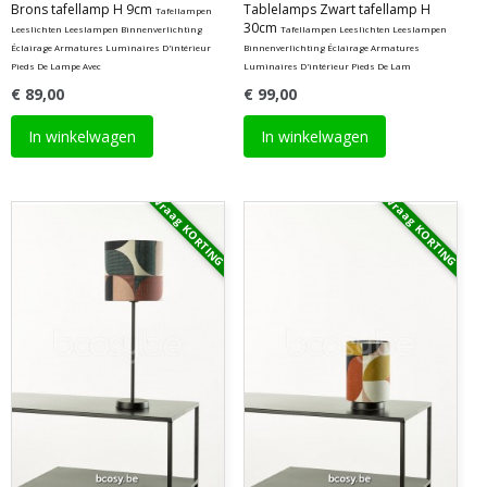
Brons tafellamp H 9cm
Tablelamps Zwart tafellamp H
Tafellampen
30cm
Leeslichten Leeslampen Binnenverlichting
Tafellampen Leeslichten Leeslampen
Éclairage Armatures Luminaires D'intérieur
Binnenverlichting Éclairage Armatures
Pieds De Lampe Avec
Luminaires D'intérieur Pieds De Lam
€ 89,00
€ 99,00
In winkelwagen
In winkelwagen
Vraag KORTING
Vraag KORTING