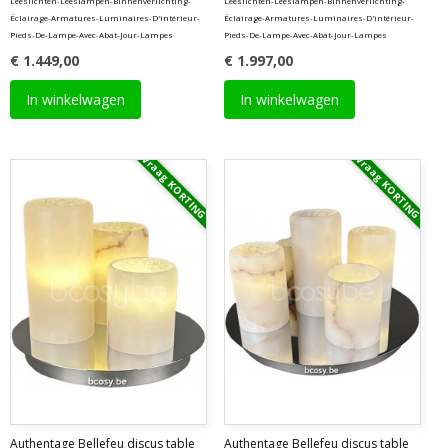
Leeslichten-Leeslampen-Binnenverlichting-
Leeslichten-Leeslampen-Binnenverlichting-
Éclairage-Armatures-Luminaires-D'intérieur-
Éclairage-Armatures-Luminaires-D'intérieur-
Pieds-De-Lampe-Avec-Abat-Jour-Lampes
Pieds-De-Lampe-Avec-Abat-Jour-Lampes
€ 1.449,00
€ 1.997,00
In winkelwagen
In winkelwagen
Vraag KORTING
Vraag KORTING
Authentage Bellefeu discus table
Authentage Bellefeu discus table