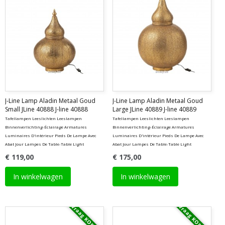
J-Line Lamp Aladin Metaal Goud
J-Line Lamp Aladin Metaal Goud
Small JLine 40888 J-line 40888
Large JLine 40889 J-line 40889
Tafellampen Leeslichten Leeslampen
Tafellampen Leeslichten Leeslampen
Binnenverlichting-Éclairage Armatures
Binnenverlichting-Éclairage Armatures
Luminaires D'intérieur Pieds De Lampe Avec
Luminaires D'intérieur Pieds De Lampe Avec
Abat Jour Lampes De Table-Table Light
Abat Jour Lampes De Table-Table Light
€ 119,00
€ 175,00
In winkelwagen
In winkelwagen
Vraag KORTING
Vraag KORTING