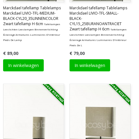
Marckdael tafellamp Tablelamps
Marckdael tafellamp Tablelamps
Marckdael LIVIO-TFL-MEDIUM-
Marckdael LIVIO-TFL-SMALL-
BLACK-CYL20_35LINNENCOLOR
BLACK-
Zwart tafellamp H 6cm
CYL15_25BURANOANTRACIET
Tafellampen
Zwart tafellamp H 6cm
Leeslichten Leeslampen Binnenverlichting
Tafellampen
Éclairage Armatures Luminaires D'intérieur
Leeslichten Leeslampen Binnenverlichting
Pieds De Lamp
Éclairage Armatures Luminaires D'intérieur
Pieds De L
€ 89,00
€ 79,00
In winkelwagen
In winkelwagen
Vraag KORTING
Vraag KORTING