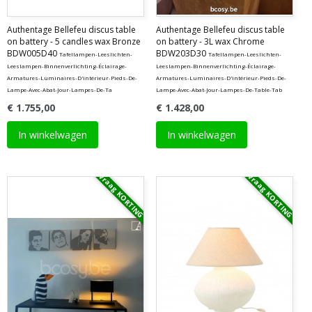
Authentage Bellefeu discus table
Authentage Bellefeu discus table
on battery - 5 candles wax Bronze
on battery - 3L wax Chrome
BDW005D40
BDW203D30
Tafellampen-Leeslichten-
Tafellampen-Leeslichten-
Leeslampen-Binnenverlichting-Éclairage-
Leeslampen-Binnenverlichting-Éclairage-
Armatures-Luminaires-D'intérieur-Pieds-De-
Armatures-Luminaires-D'intérieur-Pieds-De-
Lampe-Avec-Abat-Jour-Lampes-De-Ta
Lampe-Avec-Abat-Jour-Lampes-De-Table-Tab
€ 1.755,00
€ 1.428,00
In winkelwagen
In winkelwagen
Vraag KORTING
Vraag KORTING