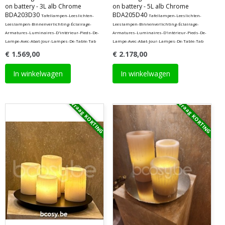
on battery - 3L alb Chrome
on battery - 5L alb Chrome
BDA203D30
BDA205D40
Tafellampen-Leeslichten-
Tafellampen-Leeslichten-
Leeslampen-Binnenverlichting-Éclairage-
Leeslampen-Binnenverlichting-Éclairage-
Armatures-Luminaires-D'intérieur-Pieds-De-
Armatures-Luminaires-D'intérieur-Pieds-De-
Lampe-Avec-Abat-Jour-Lampes-De-Table-Tab
Lampe-Avec-Abat-Jour-Lampes-De-Table-Tab
€ 1.569,00
€ 2.178,00
In winkelwagen
In winkelwagen
Vraag KORTING
Vraag KORTING