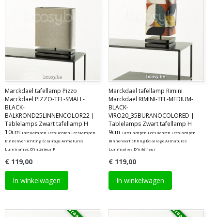
Marckdael tafellamp Pizzo
Marckdael tafellamp Rimini
Marckdael PIZZO-TFL-SMALL-
Marckdael RIMINI-TFL-MEDIUM-
BLACK-
BLACK-
BALKROND25LINNENCOLOR22 |
VIRO20_35BURANOCOLORED |
Tablelamps Zwart tafellamp H
Tablelamps Zwart tafellamp H
10cm
9cm
Tafellampen Leeslichten Leeslampen
Tafellampen Leeslichten Leeslampen
Binnenverlichting Éclairage Armatures
Binnenverlichting Éclairage Armatures
Luminaires D'intérieur P
Luminaires D'intérieur
€ 119,00
€ 119,00
In winkelwagen
In winkelwagen