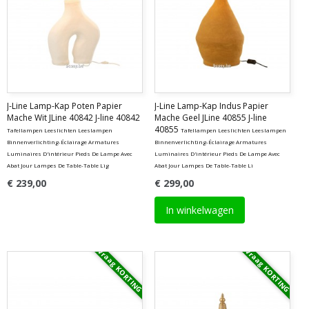
J-Line Lamp-Kap Poten Papier
J-Line Lamp-Kap Indus Papier
Mache Wit JLine 40842 J-line 40842
Mache Geel JLine 40855 J-line
40855
Tafellampen Leeslichten Leeslampen
Tafellampen Leeslichten Leeslampen
Binnenverlichting-Éclairage Armatures
Binnenverlichting-Éclairage Armatures
Luminaires D'intérieur Pieds De Lampe Avec
Luminaires D'intérieur Pieds De Lampe Avec
Abat Jour Lampes De Table-Table Lig
Abat Jour Lampes De Table-Table Li
€ 239,00
€ 299,00
In winkelwagen
Vraag KORTING
Vraag KORTING