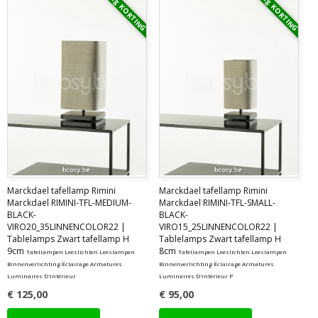
Vraag KORTING
Vraag KORTING
Marckdael tafellamp Rimini
Marckdael tafellamp Rimini
Marckdael RIMINI-TFL-MEDIUM-
Marckdael RIMINI-TFL-SMALL-
BLACK-
BLACK-
VIRO20_35LINNENCOLOR22 |
VIRO15_25LINNENCOLOR22 |
Tablelamps Zwart tafellamp H
Tablelamps Zwart tafellamp H
9cm
8cm
Tafellampen Leeslichten Leeslampen
Tafellampen Leeslichten Leeslampen
Binnenverlichting Éclairage Armatures
Binnenverlichting Éclairage Armatures
Luminaires D'intérieur
Luminaires D'intérieur P
€ 125,00
€ 95,00