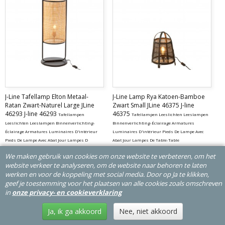
J-Line Tafellamp Elton Metaal-
J-Line Lamp Rya Katoen-Bamboe
Ratan Zwart-Naturel Large JLine
Zwart Small JLine 46375 J-line
46293 J-line 46293
46375
Tafellampen
Tafellampen Leeslichten Leeslampen
Leeslichten Leeslampen Binnenverlichting-
Binnenverlichting-Éclairage Armatures
Éclairage Armatures Luminaires D'intérieur
Luminaires D'intérieur Pieds De Lampe Avec
Pieds De Lampe Avec Abat Jour Lampes D
Abat Jour Lampes De Table-Table
€ 125,00
€ 51,99
We maken gebruik van cookies om onze website te verbeteren, om het
website verkeer te analyseren, om de website naar behoren te laten
In winkelwagen
werken en voor de koppeling met social media. Door op Ja te klikken,
geef je toestemming voor het plaatsen van alle cookies zoals omschreven
in
onze privacy- en cookieverklaring
Vraag KORTING
Ja, ik ga akkoord
Nee, niet akkoord