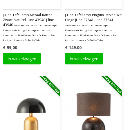
J-Line Tafellamp Metaal-Rattan
J-Line Tafellamp Pinguïn Resine Wit
Zwart-Naturel JLine 43940 J-line
Large JLine 37841 J-line 37841
43940
Tafellampen Leeslichten Leeslampen
Tafellampen Leeslichten Leeslampen
Binnenverlichting-Éclairage Armatures
Binnenverlichting-Éclairage Armatures
Luminaires D'intérieur Pieds De Lampe Avec
Luminaires D'intérieur Pieds De Lampe Avec
Abat Jour Lampes De Table-Tab
Abat Jour Lampes De Table-Table
€ 99,00
€ 149,00
In winkelwagen
In winkelwagen
Vraag KORTING
Vraag KORTING