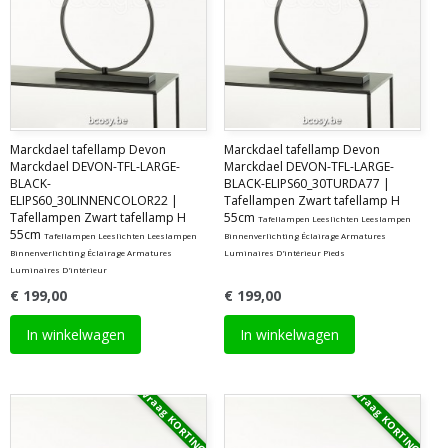
Marckdael tafellamp Devon
Marckdael tafellamp Devon
Marckdael DEVON-TFL-LARGE-
Marckdael DEVON-TFL-LARGE-
BLACK-
BLACK-ELIPS60_30TURDA77 |
ELIPS60_30LINNENCOLOR22 |
Tafellampen Zwart tafellamp H
Tafellampen Zwart tafellamp H
55cm
Tafellampen Leeslichten Leeslampen
55cm
Tafellampen Leeslichten Leeslampen
Binnenverlichting Éclairage Armatures
Binnenverlichting Éclairage Armatures
Luminaires D'intérieur Pieds
Luminaires D'intérieur
€ 199,00
€ 199,00
In winkelwagen
In winkelwagen
Vraag KORTING
Vraag KORTING