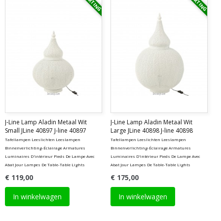
J-Line Lamp Aladin Metaal Wit
J-Line Lamp Aladin Metaal Wit
Small JLine 40897 J-line 40897
Large JLine 40898 J-line 40898
Tafellampen Leeslichten Leeslampen
Tafellampen Leeslichten Leeslampen
Binnenverlichting-Éclairage Armatures
Binnenverlichting-Éclairage Armatures
Luminaires D'intérieur Pieds De Lampe Avec
Luminaires D'intérieur Pieds De Lampe Avec
Abat Jour Lampes De Table-Table Lights
Abat Jour Lampes De Table-Table Lights
€ 119,00
€ 175,00
In winkelwagen
In winkelwagen