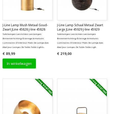
J-Line Lamp Mush Metaal Goud-
J-Line Lamp Schaal Metaal Zwart
Zwart JLine 45828 J-line 45828
Large JLine 45929 J-line 45929
Tafellampen Leeslichten Leeslampen
Tafellampen Leeslichten Leeslampen
Binnenverlichting-Éclairage Armatures
Binnenverlichting-Éclairage Armatures
Luminaires D'intérieur Pieds De Lampe Avec
Luminaires D'intérieur Pieds De Lampe Avec
Abat Jour Lampes De Table-Table Lights-
Abat Jour Lampes De Table-Table Ligh
€ 89,99
€ 219,00
In winkelwagen
Vraag KORTING
Vraag KORTING