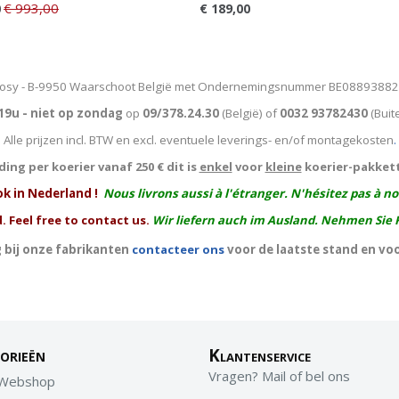
€ 993,00
0
€ 189,00
osy - B-9950 Waarschoot België met Ondernemingsnummer BE0889388
19u - niet op zondag
op
09/378.24.30
(België)
of
0032 93782430
(Buit
Alle prijzen incl. BTW en excl. eventuele leverings- en/of montagekosten
.
ing per koerier vanaf 250 € dit is
enkel
voor
kleine
koerier-pakket
ok in Nederland !
Nous livrons aussi à l'
étranger
. N'hésitez pas à n
. Feel free to contact us.
Wir liefern auch im Ausland. Nehmen Sie 
 bij onze fabrikanten
contacteer ons
voor de laatste stand en vo
orieën
Klantenservice
Vragen? Mail of bel ons
 Webshop