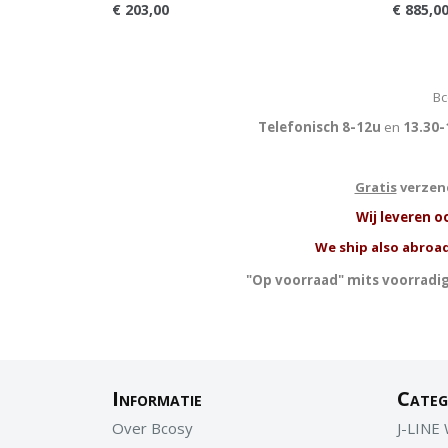
€ 203,00
€ 885,0
Bc
Telefonisch 8-12u
en
13.30-
Gratis
verzend
W
ij leveren o
We ship also abroad
"Op voorraad" mits voorradig
Informatie
Categ
Over Bcosy
J-LINE