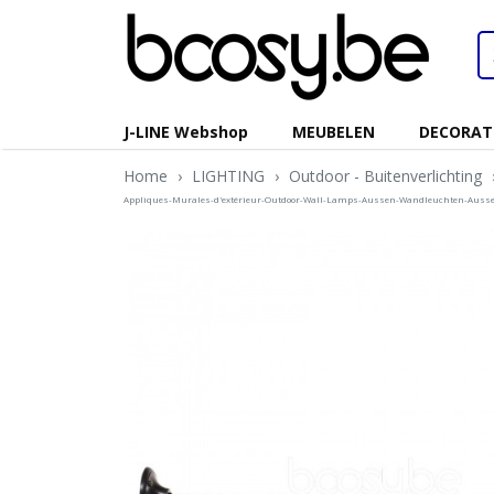
J-LINE Webshop
MEUBELEN
DECORAT
Home
›
LIGHTING
›
Outdoor - Buitenverlichting
Appliques-Murales-d'extérieur-Outdoor-Wall-Lamps-Aussen-Wandleuchten-Au