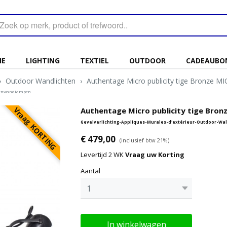
IE
LIGHTING
TEXTIEL
OUTDOOR
CADEAUBO
›
Outdoor Wandlichten
›
Authentage Micro publicity tige Bronze 
ssenwandlampen
Vraag KORTING
Authentage Micro publicity tige Bro
Gevelverlichting-Appliques-Murales-d'extérieur-Outdoor
€ 479,00
(inclusief btw 21%)
Levertijd 2 WK
Vraag uw Korting
Aantal
In winkelwagen