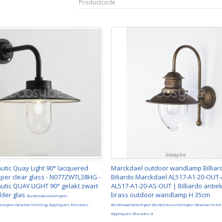
Productcode
utic Quay Light 90° lacquered
Marckdael outdoor wandlamp Billiar
pper clear glass - N077ZWTL38HG -
Biliardo Marckdael AL517-A1-20-OUT-
utic QUAY LIGHT 90° gelakt zwart
AL517-A1-20-AS-OUT | Billiardo antie
lder glas
brass outdoor wandlamp H 35cm
Buitenwandlampen-
mpen-Gevelverlichting-Appliques-Murales-
Buitenwandlampen Buitenmuurlampen Gevelverlicht
Appliques Murales d