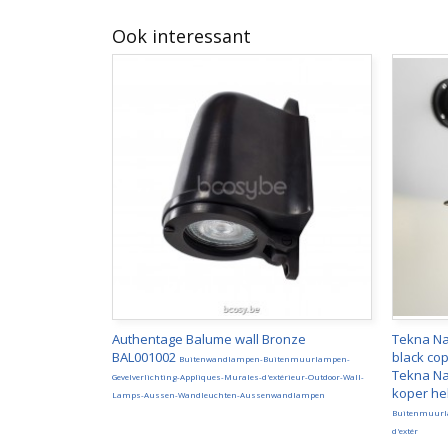
Ook interessant
Authentage Balume wall Bronze
Tekna Na
BAL001002
black co
Buitenwandlampen-Buitenmuurlampen-
Tekna Na
Gevelverlichting-Appliques-Murales-d'extérieur-Outdoor-Wall-
koper he
Lamps-Aussen-Wandleuchten-Aussenwandlampen
Buitenmuurla
d'extér