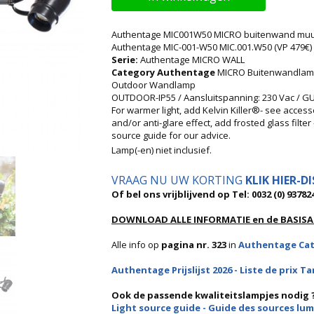
Authentage MIC001W50 MICRO buitenwand mu
Authentage MIC-001-W50 MIC.001.W50 (VP 479€)
Serie:
Authentage MICRO WALL
Category Authentage
MICRO Buitenwandlamp
Outdoor Wandlamp
OUTDOOR-IP55 / Aansluitspanning: 230 Vac / GU1
For warmer light, add Kelvin Killer®- see access
and/or anti-glare effect, add frosted glass filte
source guide for our advice.
Lamp(-en) niet inclusief.
VRAAG NU UW KORTING
KLIK HIER-D
Of bel ons vrijblijvend op Tel: 0032 (0) 93782
DOWNLOAD ALLE INFORMATIE en de BASISAD
Alle info op
pagina nr. 323
in
Authentage Cata
Authentage Prijslijst 2026 - Liste de prix Tari
Ook de passende kwaliteitslampjes nodig
Light source guide - Guide des sources lum