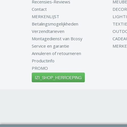
Recensies-Reviews
MEUBE
Contact
DECOR
MERKENLIJST
LIGHT
Betalingsmogelijkheden
TEXTI
Verzendtarieven
OUTD
Montagedienst van Bcosy
CADEA
Service en garantie
MERK
Annuleren of retourneren
Productinfo
PROMO
IZI_SHOP_HERROEPING