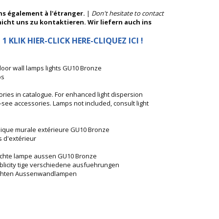
ns également à l'étranger.
|
Don't hesitate to contact
nicht uns zu kontaktieren. Wir liefern auch ins
 1 KLIK HIER-CLICK HERE-CLIQUEZ ICI !
or wall lamps lights GU10 Bronze
ps
ories in catalogue. For enhanced light dispersion
r -see accessories. Lamps not included, consult light
ique murale extérieure GU10 Bronze
 d'extérieur
chte lampe aussen GU10 Bronze
licity tige verschiedene ausfuehrungen
uchten Aussenwandlampen