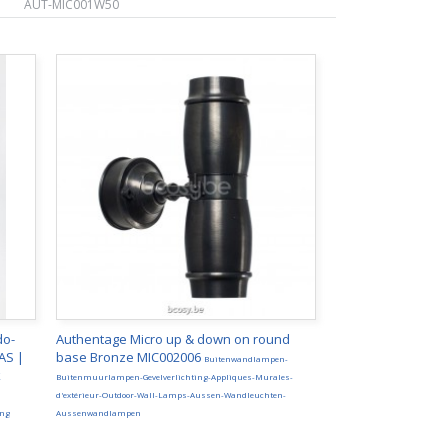
AUT-MIC001W50
do-
Authentage Micro up & down on round
AS |
base Bronze MIC002006
Buitenwandlampen-
k
Buitenmuurlampen-Gevelverlichting-Appliques-Murales-
d'extérieur-Outdoor-Wall-Lamps-Aussen-Wandleuchten-
ing
Aussenwandlampen