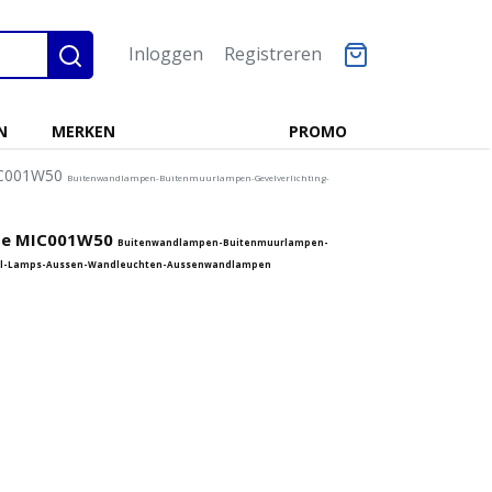
Inloggen
Registreren
N
MERKEN
PROMO
MIC001W50
Buitenwandlampen-Buitenmuurlampen-Gevelverlichting-
nze MIC001W50
Buitenwandlampen-Buitenmuurlampen-
-Wall-Lamps-Aussen-Wandleuchten-Aussenwandlampen