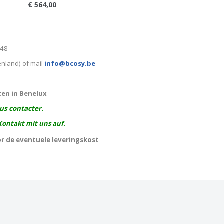
€ 564,00
248
enland) of mail
info@bcosy.be
ten in Benelux
ous contacter.
Kontakt mit uns auf.
or de
eventuele
leveringskost