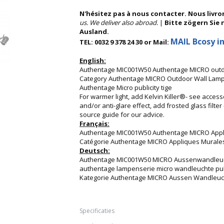
N'hésitez pas à nous contacter. Nous livro
us. We deliver also abroad.
|
Bitte zögern Sie 
Ausland.
MAIL Bcosy in
TEL: 0032 9 378 24 30 or Mail:
English:
Authentage MIC001W50 Authentage MICRO outdo
Category Authentage MICRO Outdoor Wall Lam
Authentage Micro publicity tige
For warmer light, add Kelvin Killer®- see access
and/or anti-glare effect, add frosted glass filte
source guide for our advice.
Français:
Authentage MIC001W50 Authentage MICRO Appl
Catégorie Authentage MICRO Appliques Murales
Deutsch:
Authentage MIC001W50 MICRO Aussenwandleu
authentage lampenserie micro wandleuchte pub
Kategorie Authentage MICRO Aussen Wandle
Specificaties