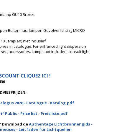
urlamp GU10 Bronze
en Buitenmuurlampen Gevelverlichting MICRO
0 Lamp(en) niet inclusief.
ories in catalogue. For enhanced light dispersion
r -see accessories. Lamps not included, consult light
ISCOUNT CLIQUEZ ICI !
430
VIESPRIJZEN:
logus 2026 - Catalogue - Katalog.pdf
f Public - Price list - Preisliste.pdf
 ? Download de
Authentage Lichtbronnengids -
ineuses - Leitfaden für Lichtquellen