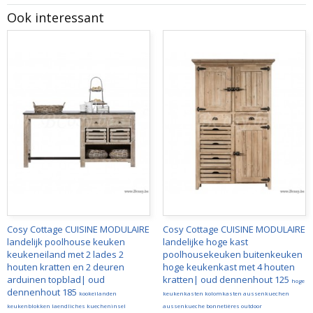
Ook interessant
Cosy Cottage CUISINE MODULAIRE
Cosy Cottage CUISINE MODULAIRE
landelijk poolhouse keuken
landelijke hoge kast
keukeneiland met 2 lades 2
poolhousekeuken buitenkeuken
houten kratten en 2 deuren
hoge keukenkast met 4 houten
arduinen topblad| oud
kratten| oud dennenhout 125
hoge
dennenhout 185
kookeilanden
keukenkasten kolomkasten aussenkuechen
keukenblokken laendliches kuecheninsel
aussenkueche bonnetières outdoor