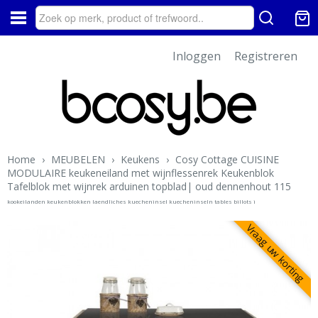
Inloggen
Registreren
Home
›
MEUBELEN
›
Keukens
›
Cosy Cottage CUISINE
MODULAIRE keukeneiland met wijnflessenrek Keukenblok
Tafelblok met wijnrek arduinen topblad| oud dennenhout 115
kookeilanden keukenblokken laendliches kuecheninsel kuecheninseln tables billots i
Vraag uw korting