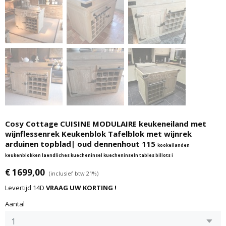
Cosy Cottage CUISINE MODULAIRE keukeneiland met
wijnflessenrek Keukenblok Tafelblok met wijnrek
arduinen topblad| oud dennenhout 115
kookeilanden
keukenblokken laendliches kuecheninsel kuecheninseln tables billots i
€ 1699,00
(inclusief btw 21%)
Levertijd 14D
VRAAG UW KORTING !
Aantal