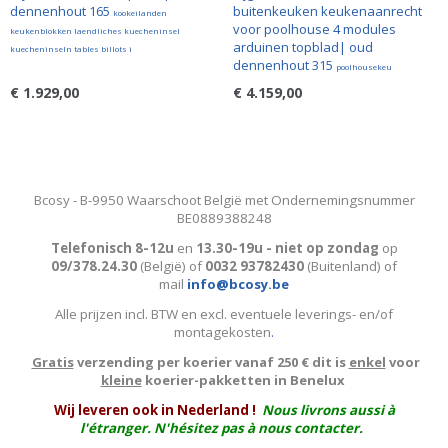
dennenhout 165
buitenkeuken keukenaanrecht
kookeilanden
voor poolhouse 4 modules
keukenblokken laendliches kuecheninsel
arduinen topblad| oud
kuecheninseln tables billots i
dennenhout 315
poolhousekeu
€ 1.929,00
€ 4.159,00
Bcosy - B-9950 Waarschoot België met Ondernemingsnummer
BE0889388248
Telefonisch 8-12u
en
13.30-19u - niet op zondag
op
09/378.24.30
(België)
of
0032 93782430
(Buitenland) of
mail
info@bcosy.be
Alle prijzen incl. BTW en excl. eventuele leverings- en/of
montagekosten
.
Gratis
verzending per koerier vanaf 250 € dit is
enkel
voor
kleine
koerier-pakketten in Benelux
W
ij leveren ook in Nederland !
Nous livrons aussi à
l'
étranger
. N'hésitez pas à nous contacter.