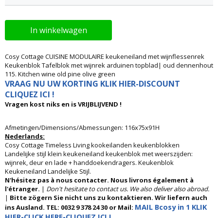
In winkelwagen
Cosy Cottage CUISINE MODULAIRE keukeneiland met wijnflessenrek
Keukenblok Tafelblok met wijnrek arduinen topblad| oud dennenhout
115. Kitchen wine old pine olive green
VRAAG NU UW KORTING KLIK HIER-DISCOUNT
CLIQUEZ ICI !
Vragen kost niks en is VRIJBLIJVEND !
Afmetingen/Dimensions/Abmessungen: 116x75x91H
Nederlands:
Cosy Cottage Timeless Living kookeilanden keukenblokken
Landelijke stijl klein keukeneiland keukenblok met weerszijden:
wijnrek, deur en lade + handdoekendragers. Keukenblok
Keukeneiland Landelijke Stijl.
N'hésitez pas à nous contacter. Nous livrons également à
l'étranger.
|
Don't hesitate to contact us. We also deliver also abroad.
|
Bitte zögern Sie nicht uns zu kontaktieren. Wir liefern auch
MAIL Bcosy in 1 KLIK
ins Ausland. TEL: 0032 9 378 24 30 or Mail:
HIER-CLICK HERE-CLIQUEZ ICI !