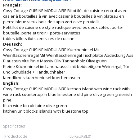
Français:
Cosy Cottage CUISINE MODULAIRE Billot ilôt de cuisine central avec
casier à bouteilles à vin avec casier à bouteilles à vin plateau en
pierre bleue vieux bois de sapin vert olive pin vieilli
Petit îlot de cuisine de style rustique avec les deux côtés : porte-
bouteille, porte et tiroir + porte-serviettes
tables billots ilots centrales de cuisine
Deutsch:
Cosy Cottage CUISINE MODULAIRE Kuecheninsel Mit
Weinflaschenregal Mit Weinflaschenregal Tischplatte Abdeckung Aus
Blaustein Alte Pinie Massiv Oliv Tannenholz Olivegruen
Kleine Kücheninsel im Landhausstil mit beidseitigem Weinregal, Tür
und Schublade + Handtuchhalter
laendliches kuecheninsel kuecheninseln
English:
Cosy Cottage CUISINE MODULAIRE kitchen island with wine rack with
wine rack countertop in blue limestone old pine olive green greenish
pine
Kitch wine bin old pine olive green
kitchen unit blocks islands with bluestone top
Specificaties
Productcode
LL-KEUKBL01