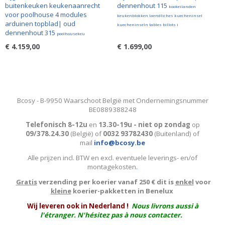
buitenkeuken keukenaanrecht
dennenhout 115
kookeilanden
voor poolhouse 4 modules
keukenblokken laendliches kuecheninsel
arduinen topblad| oud
kuecheninseln tables billots i
dennenhout 315
poolhousekeu
€ 4.159,00
€ 1.699,00
Bcosy - B-9950 Waarschoot België met Ondernemingsnummer
BE0889388248
Telefonisch 8-12u
en
13.30-19u - niet op zondag
op
09/378.24.30
(België)
of
0032 93782430
(Buitenland) of
mail
info@bcosy.be
Alle prijzen incl. BTW en excl. eventuele leverings- en/of
montagekosten
.
Gratis
verzending per koerier vanaf 250 € dit is
enkel
voor
kleine
koerier-pakketten in Benelux
W
ij leveren ook in Nederland !
Nous livrons aussi à
l'
étranger
. N'hésitez pas à nous contacter.