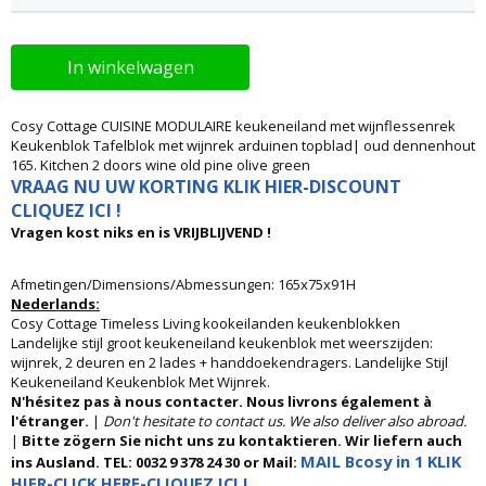
In winkelwagen
Cosy Cottage CUISINE MODULAIRE keukeneiland met wijnflessenrek
Keukenblok Tafelblok met wijnrek arduinen topblad| oud dennenhout
165. Kitchen 2 doors wine old pine olive green
VRAAG NU UW KORTING KLIK HIER-DISCOUNT
CLIQUEZ ICI !
Vragen kost niks en is VRIJBLIJVEND !
Afmetingen/Dimensions/Abmessungen: 165x75x91H
Nederlands:
Cosy Cottage Timeless Living kookeilanden keukenblokken
Landelijke stijl groot keukeneiland keukenblok met weerszijden:
wijnrek, 2 deuren en 2 lades + handdoekendragers. Landelijke Stijl
Keukeneiland Keukenblok Met Wijnrek.
N'hésitez pas à nous contacter. Nous livrons également à
l'étranger.
|
Don't hesitate to contact us. We also deliver also abroad.
|
Bitte zögern Sie nicht uns zu kontaktieren. Wir liefern auch
MAIL Bcosy in 1 KLIK
ins Ausland. TEL: 0032 9 378 24 30 or Mail:
HIER-CLICK HERE-CLIQUEZ ICI !