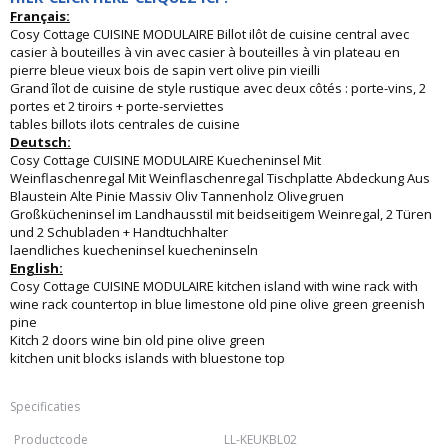
Français:
Cosy Cottage CUISINE MODULAIRE Billot ilôt de cuisine central avec
casier à bouteilles à vin avec casier à bouteilles à vin plateau en
pierre bleue vieux bois de sapin vert olive pin vieilli
Grand îlot de cuisine de style rustique avec deux côtés : porte-vins, 2
portes et 2 tiroirs + porte-serviettes
tables billots ilots centrales de cuisine
Deutsch:
Cosy Cottage CUISINE MODULAIRE Kuecheninsel Mit
Weinflaschenregal Mit Weinflaschenregal Tischplatte Abdeckung Aus
Blaustein Alte Pinie Massiv Oliv Tannenholz Olivegruen
Großkücheninsel im Landhausstil mit beidseitigem Weinregal, 2 Türen
und 2 Schubladen + Handtuchhalter
laendliches kuecheninsel kuecheninseln
English:
Cosy Cottage CUISINE MODULAIRE kitchen island with wine rack with
wine rack countertop in blue limestone old pine olive green greenish
pine
Kitch 2 doors wine bin old pine olive green
kitchen unit blocks islands with bluestone top
Specificaties
Productcode
LL-KEUKBL02