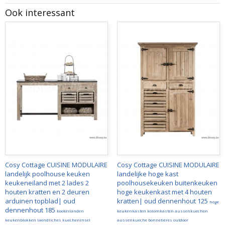
Ook interessant
Cosy Cottage CUISINE MODULAIRE
Cosy Cottage CUISINE MODULAIRE
landelijk poolhouse keuken
landelijke hoge kast
keukeneiland met 2 lades 2
poolhousekeuken buitenkeuken
houten kratten en 2 deuren
hoge keukenkast met 4 houten
arduinen topblad| oud
kratten| oud dennenhout 125
hoge
dennenhout 185
kookeilanden
keukenkasten kolomkasten aussenkuechen
keukenblokken laendliches kuecheninsel
aussenkueche bonnetières outdoor