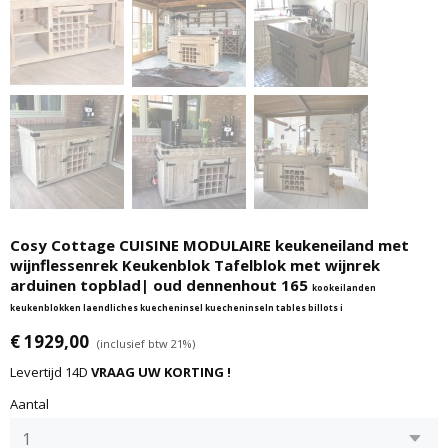
Cosy Cottage CUISINE MODULAIRE keukeneiland met
wijnflessenrek Keukenblok Tafelblok met wijnrek
arduinen topblad| oud dennenhout 165
kookeilanden
keukenblokken laendliches kuecheninsel kuecheninseln tables billots i
€ 1929,00
(inclusief btw 21%)
Levertijd 14D
VRAAG UW KORTING !
Aantal