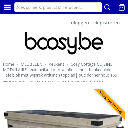
Inloggen
Registreren
Home
›
MEUBELEN
›
Keukens
›
Cosy Cottage CUISINE
MODULAIRE keukeneiland met wijnflessenrek Keukenblok
Tafelblok met wijnrek arduinen topblad| oud dennenhout 165
kookeilanden keukenblokken laendliches kuecheninsel kuecheninseln tables billots i
Vraag uw korting